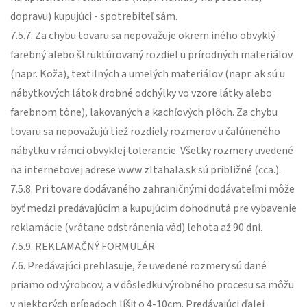
dopravu) kupujúci - spotrebiteľ sám.
7.5.7. Za chybu tovaru sa nepovažuje okrem iného obvyklý
farebný alebo štruktúrovaný rozdiel u prírodných materiálov
(napr. Koža), textilných a umelých materiálov (napr. ak sú u
nábytkových látok drobné odchýlky vo vzore látky alebo
farebnom tóne), lakovaných a kachľových plôch. Za chybu
tovaru sa nepovažujú tiež rozdiely rozmerov u čalúneného
nábytku v rámci obvyklej tolerancie. Všetky rozmery uvedené
na internetovej adrese www.zltahala.sk sú približné (cca.).
7.5.8. Pri tovare dodávaného zahraničnými dodávateľmi môže
byť medzi predávajúcim a kupujúcim dohodnutá pre vybavenie
reklamácie (vrátane odstránenia vád) lehota až 90 dní.
7.5.9. REKLAMAČNÝ FORMULÁR
7.6. Predávajúci prehlasuje, že uvedené rozmery sú dané
priamo od výrobcov, a v dôsledku výrobného procesu sa môžu
v niektorých prípadoch líšiť o 4-10cm. Predávajúci ďalej