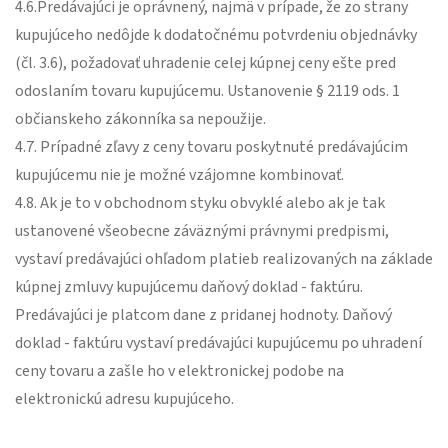
4.6.Predávajúci je oprávnený, najmä v prípade, že zo strany
kupujúceho nedôjde k dodatočnému potvrdeniu objednávky
(čl. 3.6), požadovať uhradenie celej kúpnej ceny ešte pred
odoslaním tovaru kupujúcemu. Ustanovenie § 2119 ods. 1
občianskeho zákonníka sa nepoužije.
4.7. Prípadné zľavy z ceny tovaru poskytnuté predávajúcim
kupujúcemu nie je možné vzájomne kombinovať.
4.8. Ak je to v obchodnom styku obvyklé alebo ak je tak
ustanovené všeobecne záväznými právnymi predpismi,
vystaví predávajúci ohľadom platieb realizovaných na základe
kúpnej zmluvy kupujúcemu daňový doklad - faktúru.
Predávajúci je platcom dane z pridanej hodnoty. Daňový
doklad - faktúru vystaví predávajúci kupujúcemu po uhradení
ceny tovaru a zašle ho v elektronickej podobe na
elektronickú adresu kupujúceho.