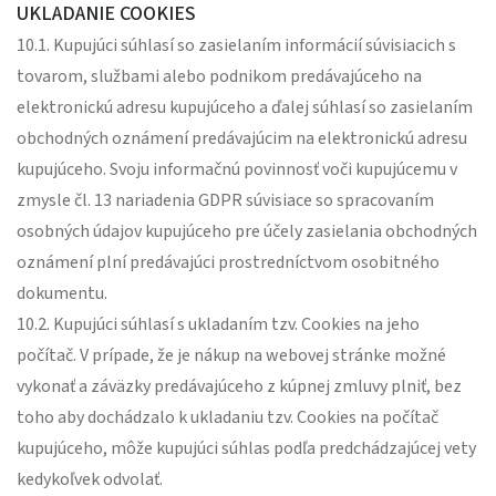
UKLADANIE COOKIES
10.1. Kupujúci súhlasí so zasielaním informácií súvisiacich s
tovarom, službami alebo podnikom predávajúceho na
elektronickú adresu kupujúceho a ďalej súhlasí so zasielaním
obchodných oznámení predávajúcim na elektronickú adresu
kupujúceho. Svoju informačnú povinnosť voči kupujúcemu v
zmysle čl. 13 nariadenia GDPR súvisiace so spracovaním
osobných údajov kupujúceho pre účely zasielania obchodných
oznámení plní predávajúci prostredníctvom osobitného
dokumentu.
10.2. Kupujúci súhlasí s ukladaním tzv. Cookies na jeho
počítač. V prípade, že je nákup na webovej stránke možné
vykonať a záväzky predávajúceho z kúpnej zmluvy plniť, bez
toho aby dochádzalo k ukladaniu tzv. Cookies na počítač
kupujúceho, môže kupujúci súhlas podľa predchádzajúcej vety
kedykoľvek odvolať.