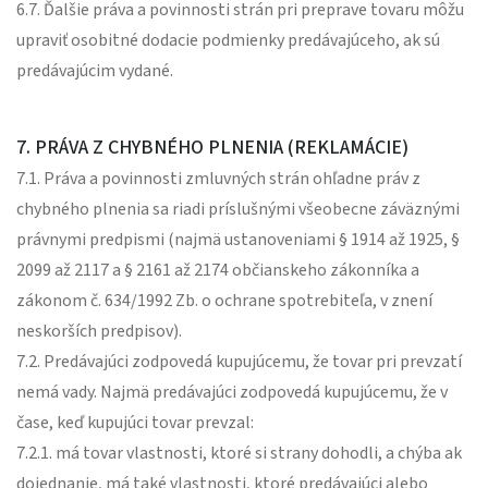
6.7. Ďalšie práva a povinnosti strán pri preprave tovaru môžu
upraviť osobitné dodacie podmienky predávajúceho, ak sú
predávajúcim vydané.
7. PRÁVA Z CHYBNÉHO PLNENIA (REKLAMÁCIE)
7.1. Práva a povinnosti zmluvných strán ohľadne práv z
chybného plnenia sa riadi príslušnými všeobecne záväznými
právnymi predpismi (najmä ustanoveniami § 1914 až 1925, §
2099 až 2117 a § 2161 až 2174 občianskeho zákonníka a
zákonom č. 634/1992 Zb. o ochrane spotrebiteľa, v znení
neskorších predpisov).
7.2. Predávajúci zodpovedá kupujúcemu, že tovar pri prevzatí
nemá vady. Najmä predávajúci zodpovedá kupujúcemu, že v
čase, keď kupujúci tovar prevzal:
7.2.1. má tovar vlastnosti, ktoré si strany dohodli, a chýba ak
dojednanie, má také vlastnosti, ktoré predávajúci alebo