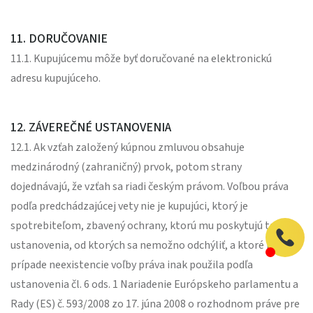
11. DORUČOVANIE
11.1. Kupujúcemu môže byť doručované na elektronickú
adresu kupujúceho.
12. ZÁVEREČNÉ USTANOVENIA
12.1. Ak vzťah založený kúpnou zmluvou obsahuje
medzinárodný (zahraničný) prvok, potom strany
dojednávajú, že vzťah sa riadi českým právom. Voľbou práva
podľa predchádzajúcej vety nie je kupujúci, ktorý je
spotrebiteľom, zbavený ochrany, ktorú mu poskytujú také
ustanovenia, od ktorých sa nemožno odchýliť, a ktoré by sa v
prípade neexistencie voľby práva inak použila podľa
ustanovenia čl. 6 ods. 1 Nariadenie Európskeho parlamentu a
Rady (ES) č. 593/2008 zo 17. júna 2008 o rozhodnom práve pre