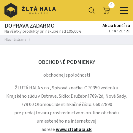
0
DOPRAVA ZADARMO
Akcia končí za
1
4
21
19
Na všetky produkty pri nákupe nad 195,00 €
Hlavná strana
OBCHODNÉ PODMIENKY
obchodnej spoločnosti
ŽLUTÁ HALA s.r.o., Spisová značka: C 70350 vedená u
Krajského súdu v Ostrave, Sídlo: Družební 769/2d, Nové Sady,
779 00 Olomouc Identifikačné číslo: 06027890
pre predaj tovaru prostredníctvom on-line obchodu
umiesteného na internetovej
adrese
www.zltahala.sk