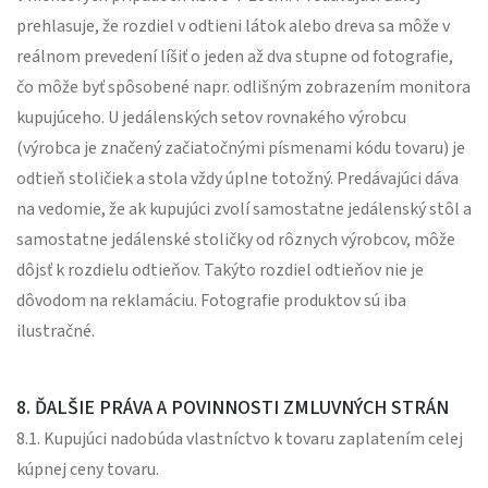
prehlasuje, že rozdiel v odtieni látok alebo dreva sa môže v
reálnom prevedení líšiť o jeden až dva stupne od fotografie,
čo môže byť spôsobené napr. odlišným zobrazením monitora
kupujúceho. U jedálenských setov rovnakého výrobcu
(výrobca je značený začiatočnými písmenami kódu tovaru) je
odtieň stoličiek a stola vždy úplne totožný. Predávajúci dáva
na vedomie, že ak kupujúci zvolí samostatne jedálenský stôl a
samostatne jedálenské stoličky od rôznych výrobcov, môže
dôjsť k rozdielu odtieňov. Takýto rozdiel odtieňov nie je
dôvodom na reklamáciu. Fotografie produktov sú iba
ilustračné.
8. ĎALŠIE PRÁVA A POVINNOSTI ZMLUVNÝCH STRÁN
8.1. Kupujúci nadobúda vlastníctvo k tovaru zaplatením celej
kúpnej ceny tovaru.