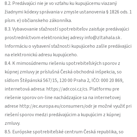
8.2. Predávajúci nie je vo vzťahu ku kupujúcemu viazaný
žiadnymi kódexy správania v zmysle ustanovenia § 1826 ods. 1
písm. e) občianskeho zákonníka.
8.3. Vybavovanie sťažností spotrebiteľov zaisťuje predávajúci
prostredníctvom elektronickej adresy info@zltahala.sk .
Informáciu o vybavení sťažnosti kupujúceho zašle predávajúci
na elektronickú adresu kupujúceho.
8.4. K mimosúdnemu riešeniu spotrebiteľských sporov z
kúpnej zmluvy je príslušná Česká obchodná inšpekcia, so
sídlom Štěpánská 567/15, 120 00 Praha 2, IČO: 000 20 869,
internetová adresa: https://adr.coi.cz/cs. Platformu pre
riešenie sporov on-line nachádzajúce sa na internetovej
adrese http://ec.europa.eu/consumers/odr je možné využiť pri
riešení sporov medzi predávajúcim a kupujúcim z kúpnej
zmluvy.
8.5. Európske spotrebiteľské centrum Česká republika, so