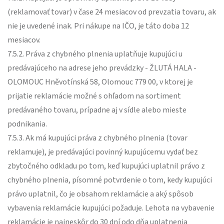
(reklamovať tovar) v čase 24 mesiacov od prevzatia tovaru, ak
nie je uvedené inak. Pri nákupe na IČO, je táto doba 12
mesiacov.
7.5.2. Práva z chybného plnenia uplatňuje kupujúci u
predávajúceho na adrese jeho prevádzky - ŽLUTÁ HALA -
OLOMOUC Hněvotínská 58, Olomouc 779 00, v ktorej je
prijatie reklamácie možné s ohľadom na sortiment
predávaného tovaru, prípadne aj v sídle alebo mieste
podnikania.
7.5.3. Ak má kupujúci práva z chybného plnenia (tovar
reklamuje), je predávajúci povinný kupujúcemu vydať bez
zbytočného odkladu po tom, keď kupujúci uplatnil právo z
chybného plnenia, písomné potvrdenie o tom, kedy kupujúci
právo uplatnil, čo je obsahom reklamácie a aký spôsob
vybavenia reklamácie kupujúci požaduje. Lehota na vybavenie
reklamácie je najneskôr do 30 dní odo dňa uplatnenia