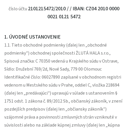
2101215472/2010 / / IBAN: CZ04 2010 0000
číslo účtu
0021 0121 5472
1. ÚVODNÉ USTANOVENIE
1.1. Tieto obchodné podmienky (ďalej len „obchodné
podmienky") obchodnej společnosti ŽLUTÁ HALA s.r.o.,
Spisová značka: C 70350 vedená u Krajského súdu v Ostrave,
Sídlo: Družební 769/2d, Nové Sady, 779 00 Olomouc
Identifikačné číslo: 06027890 zapísané v obchodnom registri
vedenom u Mestského súdu v Prahe, oddiel C, vložka 218694
(ďalej len „predávajúci") upravujú v súlade s ustanovením §
1751 odst. 1 zákona č. 89/2012 Sb., občianský zákoník, v znení
pozdejších predpisov (ďalej len „občiansky zákoník")
vzájomné práva a povinnosti zmluvných strán vzniknuté v
súvislosti alebo na základe kúpnej zmluvy (ďalej len „kúpna