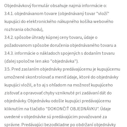
Objednávkový formulár obsahuje najmä informácie o:
3.4.1. objednávanom tovare (objednávaný tovar "vloží"
kupujúci do elektronického nákupného košíka webového
rozhrania obchodu),
3.4.2. spôsobe úhrady kúpnej ceny tovaru, údaje o
požadovanom spôsobe doručenia objednávaného tovaru a
3.4.3. informácie o nákladoch spojených s dodaním tovaru
(ďalej spoločne len ako "objednávka").
3.5. Pred zaslaním objednávky predávajúcemu je kupujúcemu
umožnené skontrolovať a meniť údaje, ktoré do objednávky
kupujúci vložil, a to aj s ohľadom na možnosť kupujúceho
zisťovať a opravovať chyby vzniknuté pri zadávaní dát do
objednávky. Objednávku odošle kupujúci predávajúcemu
kliknutím na tlačidlo "DOKONČIŤ OBJEDNÁVKU". Údaje
uvedené v objednávke sú predávajúcim považované za
správne. Predávajúci bezodkladne po obdržaní objednávky