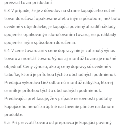
prevziať tovar pri dodaní.
6.3. V prípade, že je z dôvodov na strane kupujúceho nutné
tovar doručovať opakovane alebo iným spôsobom, než bolo
uvedené v objednávke, je kupujúci povinný uhradiť náklady
spojené s opakovaným doručovaním tovaru, resp. náklady
spojené s iným spôsobom doručenia.
6.4. V cene tovaru ani v cene dopravy nie je zahrnutý výnos
tovaru a montáž tovaru. Výnos aj montáž tovaru je možné
objednať. Ceny výnosu, ako aj ceny dopravy sú uvedené v
tabuľke, ktorá je prílohou týchto obchodných podmienok.
Predajca vykonáva tiež odbornú montáž nábytku, ktorej
cenník je prílohou týchto obchodných podmienok.
Predávajúci prehlasuje, že v prípade nerovnosti podlahy
kupujúceho neručí za úplné nastavenie pántov na danom
produkte.
6.5. Pri prevzatí tovaru od prepravcu je kupujúci povinný