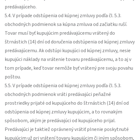
predávajúceho.
5.4. V prípade odstúpenia od kúpnej zmluvy podľa čl. 5.3.
obchodných podmienok sa kúpna zmluva od začiatku ruší.
Tovar musí byť kupujúcim predávajúcemu vrátený do
štrnástich (14) dní od doručenia odstúpenia od kúpnej zmluvy
predávajúcemu. Ak odstúpi kupujúci od kúpnej zmluvy, nesie
kupujúci náklady na vrátenie tovaru predávajúcemu, a to aj v
tom prípade, keď tovar nemôže byť vrátený pre svoju povahu
poštou.
5.5. V prípade odstúpenia od kúpnej zmluvy podľa čl. 5.3.
obchodných podmienok vráti predávajúci peňažné
prostriedky prijaté od kupujúceho do štrnástich (14) dní od
odstúpenia od kúpnej zmluvy kupujúcim, a to rovnakým
spôsobom, akým je predávajúci od kupujúceho prijal.
Predávajúci je taktiež oprávnený vrátiť plnenie poskytnuté
kupujúcim už pri vrátení tovaru kupujúcim či iným spôsobom,