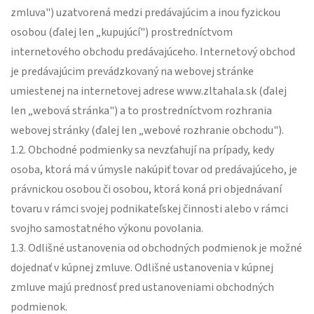
zmluva") uzatvorená medzi predávajúcim a inou fyzickou
osobou (ďalej len „kupujúcí") prostredníctvom
internetového obchodu predávajúceho. Internetový obchod
je predávajúcim prevádzkovaný na webovej stránke
umiestenej na internetovej adrese www.zltahala.sk (ďalej
len „webová stránka") a to prostredníctvom rozhrania
webovej stránky (ďalej len „webové rozhranie obchodu").
1.2. Obchodné podmienky sa nevzťahují na prípady, kedy
osoba, ktorá má v úmysle nakúpiť tovar od predávajúceho, je
právnickou osobou či osobou, ktorá koná pri objednávaní
tovaru v rámci svojej podnikateľskej činnosti alebo v rámci
svojho samostatného výkonu povolania.
1.3. Odlišné ustanovenia od obchodných podmienok je možné
dojednať v kúpnej zmluve. Odlišné ustanovenia v kúpnej
zmluve majú prednosť pred ustanoveniami obchodných
podmienok.