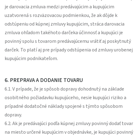
je darovacia zmluva medzi predávajúcim a kupujúcim
uzatvorená s rozväzovacou podmienkou, že ak dôjde k
odstúpeniu od kúpnej zmluvy kupujúcim, stráca darovacia
zmluva ohľadom takéhoto darčeka účinnosť a kupujúci je
povinný spolu s tovarom predávajúcemu vrátiť aj poskytnutý
darček. To platí aj pre prípady odstúpenia od zmluvy urobenej
kupujúcim podnikateľom.
6. PREPRAVA A DODANIE TOVARU
6.1. V prípade, že je spôsob dopravy dohodnutý na základe
osobitného požiadavku kupujúceho, nesie kupujúci riziko a
prípadné dodatočné náklady spojené s týmto spôsobom
dopravy.
6.2. Ak je predávajúci podľa kúpnej zmluvy povinný dodať tovar
na miesto určené kupujúcim v objednávke, je kupujúci povinný