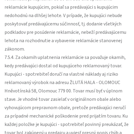
reklamácie kupujúcim, pokiaľ sa predávajúci s kupujúcim
nedohodnú na dlhšej lehote. V prípade, že kupujúci nebude
poskytovať predávajúcemu súčinnosť, tj. dodanie všetkých
podkladov pre posúdenie reklamácie, nebeží predávajúcemu
lehota na rozhodnutie a vybavenie reklamácie stanovenej
zákonom.
7.5.4. Za okamih uplatnenia reklamácie sa považuje okamih,
kedy predávajúci dostal od kupujúceho reklamovaný tovar.
Kupujúci - spotrebiteľ doručí na vlastné náklady aj riziko
reklamovaný výrobok na adresu ŽLUTÁ HALA - OLOMOUC
Hněvotínská 58, Olomouc 779 00. Tovar musí byť v úplnom
stave. Je vhodné tovar zasielať v originálnom obale alebo
vyhovujúcom prepravnom obale, pretože predávajúci neručí
za prípadné mechanické poškodenie pred prijatím tovaru. Ku
každej položke je kupujúci - spotrebiteľ povinný preukázať, že
tovar bol zakúpený u predajcu a uviesť presný popis chýb a