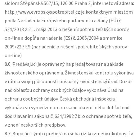
sídlom Štěpánská 567/15, 120 00 Praha 2, internetová adresa:
http://www.evropskyspotrebitel.cz je kontaktným miestom
podľa Nariadenia Európskeho parlamentu a Rady (EÚ) č.
524/2013 z 21 . mája 2013 o riešení spotrebiteľských sporov
on-line a dopĺňa nariadenie (ES) č. 2006/2004 a smernice
2009/22 / ES (nariadenie o riešení spotrebiteľských sporov
on-line).
8.6. Predávajúci je oprávnený na predaj tovaru na základe
živnostenského oprávnenia. Živnostenskú kontrolu vykonáva
v rámci svojej pôsobnosti príslušný živnostenský úrad. Dozor
nad oblasťou ochrany osobných údajov vykonáva Úrad na
ochranu osobných údajov. Česká obchodná inšpekcia
vykonáva vo vymedzenom rozsahu okrem iného dohľad nad
dodržiavaním zákona č. 634/1992 Zb. o ochrane spotrebiteľa,
v znení neskorších predpisov.
8.7. Kupujúci týmto preberá na seba riziko zmeny okolností v