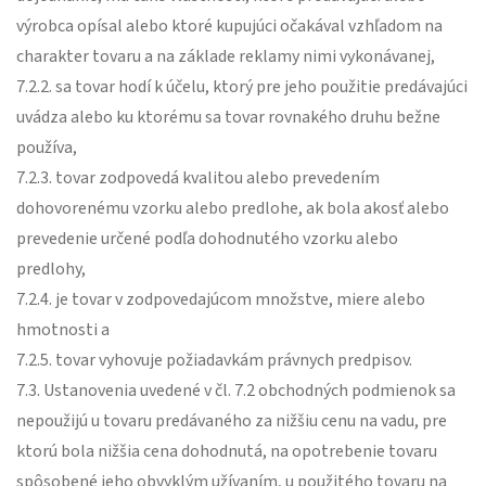
výrobca opísal alebo ktoré kupujúci očakával vzhľadom na
charakter tovaru a na základe reklamy nimi vykonávanej,
7.2.2. sa tovar hodí k účelu, ktorý pre jeho použitie predávajúci
uvádza alebo ku ktorému sa tovar rovnakého druhu bežne
používa,
7.2.3. tovar zodpovedá kvalitou alebo prevedením
dohovorenému vzorku alebo predlohe, ak bola akosť alebo
prevedenie určené podľa dohodnutého vzorku alebo
predlohy,
7.2.4. je tovar v zodpovedajúcom množstve, miere alebo
hmotnosti a
7.2.5. tovar vyhovuje požiadavkám právnych predpisov.
7.3. Ustanovenia uvedené v čl. 7.2 obchodných podmienok sa
nepoužijú u tovaru predávaného za nižšiu cenu na vadu, pre
ktorú bola nižšia cena dohodnutá, na opotrebenie tovaru
spôsobené jeho obvyklým užívaním, u použitého tovaru na