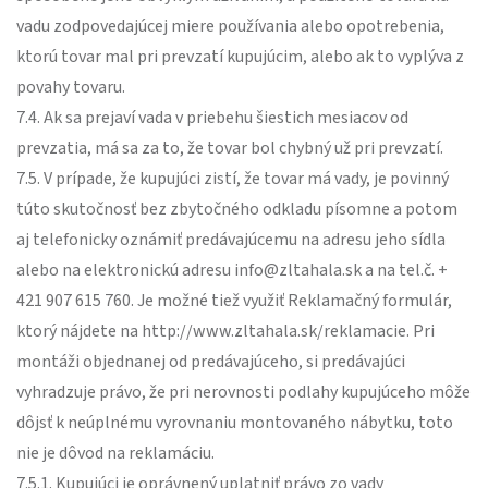
vadu zodpovedajúcej miere používania alebo opotrebenia,
ktorú tovar mal pri prevzatí kupujúcim, alebo ak to vyplýva z
povahy tovaru.
7.4. Ak sa prejaví vada v priebehu šiestich mesiacov od
prevzatia, má sa za to, že tovar bol chybný už pri prevzatí.
7.5. V prípade, že kupujúci zistí, že tovar má vady, je povinný
túto skutočnosť bez zbytočného odkladu písomne a potom
aj telefonicky oznámiť predávajúcemu na adresu jeho sídla
alebo na elektronickú adresu info@zltahala.sk a na tel.č. +
421 907 615 760. Je možné tiež využiť Reklamačný formulár,
ktorý nájdete na http://www.zltahala.sk/reklamacie. Pri
montáži objednanej od predávajúceho, si predávajúci
vyhradzuje právo, že pri nerovnosti podlahy kupujúceho môže
dôjsť k neúplnému vyrovnaniu montovaného nábytku, toto
nie je dôvod na reklamáciu.
7.5.1. Kupujúci je oprávnený uplatniť právo zo vady