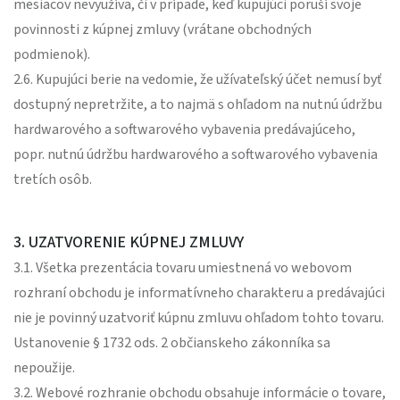
mesiacov nevyužíva, či v prípade, keď kupujúci poruší svoje
povinnosti z kúpnej zmluvy (vrátane obchodných
podmienok).
2.6. Kupujúci berie na vedomie, že užívateľský účet nemusí byť
dostupný nepretržite, a to najmä s ohľadom na nutnú údržbu
hardwarového a softwarového vybavenia predávajúceho,
popr. nutnú údržbu hardwarového a softwarového vybavenia
tretích osôb.
3. UZATVORENIE KÚPNEJ ZMLUVY
3.1. Všetka prezentácia tovaru umiestnená vo webovom
rozhraní obchodu je informatívneho charakteru a predávajúci
nie je povinný uzatvoriť kúpnu zmluvu ohľadom tohto tovaru.
Ustanovenie § 1732 ods. 2 občianskeho zákonníka sa
nepoužije.
3.2. Webové rozhranie obchodu obsahuje informácie o tovare,