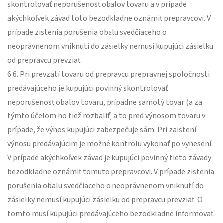
skontrolovať neporušenosť obalov tovaru a v prípade
akýchkoľvek závad toto bezodkladne oznámiť prepravcovi. V
prípade zistenia porušenia obalu svedčiaceho o
neoprávnenom vniknutí do zásielky nemusí kupujúci zásielku
od prepravcu prevziať.
6.6. Pri prevzatí tovaru od prepravcu prepravnej spoločnosti
predávajúceho je kupujúci povinný skontrolovať
neporušenosť obalov tovaru, prípadne samotý tovar (a za
týmto účelom ho tiež rozbaliť) a to pred výnosom tovaru v
prípade, že výnos kupujúci zabezpečuje sám. Pri zaistení
výnosu predávajúcim je možné kontrolu vykonať po vynesení.
V prípade akýchkoľvek závad je kupujúci povinný tieto závady
bezodkladne oznámiť tomuto prepravcovi. V prípade zistenia
porušenia obalu svedčiaceho o neoprávnenom vniknutí do
zásielky nemusí kupujúci zásielku od prepravcu prevziať. O
tomto musí kupujúci predávajúceho bezodkladne informovať.