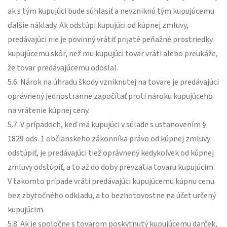
ak s tým kupujúci bude súhlasiť a nevzniknú tým kupujúcemu
ďalšie náklady. Ak odstúpi kupujúci od kúpnej zmluvy,
predávajúci nie je povinný vrátiť prijaté peňažné prostriedky
kupujúcemu skôr, než mu kupujúci tovar vráti alebo preukáže,
že tovar predávajúcemu odoslal.
5.6. Nárok na úhradu škody vzniknutej na tovare je predávajúci
oprávnený jednostranne započítať proti nároku kupujúceho
na vrátenie kúpnej ceny.
5.7. V prípadoch, keď má kupujúci v súlade s ustanovením §
1829 ods. 1 občianskeho zákonníka právo od kúpnej zmluvy
odstúpiť, je predávajúci tiež oprávnený kedykoľvek od kúpnej
zmluvy odstúpiť, a to až do doby prevzatia tovaru kupujúcim.
V takomto prípade vráti predávajúci kupujúcemu kúpnu cenu
bez zbytočného odkladu, a to bezhotovostne na účet určený
kupujúcim.
5.8. Ak je spoločne s tovarom poskytnutý kupujúcemu darček,