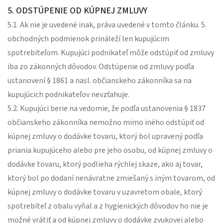
5. ODSTÚPENIE OD KÚPNEJ ZMLUVY
5.1. Ak nie je uvedené inak, práva uvedené v tomto článku. 5.
obchodných podmienok prináleží len kupujúcim
spotrebiteľom. Kupujúci podnikateľ môže odstúpiť od zmluvy
iba zo zákonných dôvodov. Odstúpenie od zmluvy podľa
ustanovení § 1861 a nasl. občianskeho zákonníka sa na
kupujúcich podnikateľov nevzťahuje.
5.2. Kupujúci berie na vedomie, že podľa ustanovenia § 1837
občianskeho zákonníka nemožno mimo iného odstúpiť od
kúpnej zmluvy o dodávke tovaru, ktorý bol upravený podľa
priania kupujúceho alebo pre jeho osobu, od kúpnej zmluvy o
dodávke tovaru, ktorý podlieha rýchlej skaze, ako aj tovar,
ktorý bol po dodaní nenávratne zmiešaný s iným tovarom, od
kúpnej zmluvy o dodávke tovaru v uzavretom obale, ktorý
spotrebiteľ z obalu vyňal a z hygienických dôvodov ho nie je
možné vrátiť a od kúpnej zmluvy o dodávke zvukovej alebo