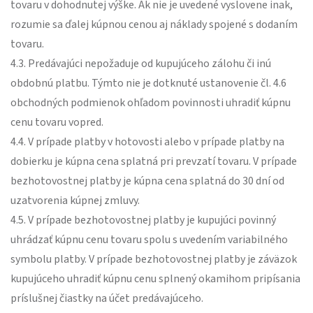
tovaru v dohodnutej výške. Ak nie je uvedené vyslovene inak,
rozumie sa ďalej kúpnou cenou aj náklady spojené s dodaním
tovaru.
4.3. Predávajúci nepožaduje od kupujúceho zálohu či inú
obdobnú platbu. Týmto nie je dotknuté ustanovenie čl. 4.6
obchodných podmienok ohľadom povinnosti uhradiť kúpnu
cenu tovaru vopred.
4.4. V prípade platby v hotovosti alebo v prípade platby na
dobierku je kúpna cena splatná pri prevzatí tovaru. V prípade
bezhotovostnej platby je kúpna cena splatná do 30 dní od
uzatvorenia kúpnej zmluvy.
4.5. V prípade bezhotovostnej platby je kupujúci povinný
uhrádzať kúpnu cenu tovaru spolu s uvedením variabilného
symbolu platby. V prípade bezhotovostnej platby je záväzok
kupujúceho uhradiť kúpnu cenu splnený okamihom pripísania
príslušnej čiastky na účet predávajúceho.