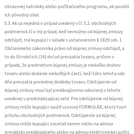
obrazovej nahrávky alebo počítačového programu, ak porušil
ich pôvodný obal.
5.3. Ak sa nejedná o prípad uvedený v čl. 5.2. obchodných
podmienok či o iný prípad, keď nemožno od kúpnej zmluvy
odstúpiť, má kupujúci v súlade s ustanovením § 1829 ods. 1
Občianskeho zákonníka právo od kúpnej zmluvy odstúpiť, a
to do štrnástich (14) dní od prevzatia tovaru, pričom v
prípade, že predmetom kúpnej zmluvy je niekoľko druhov
tovaru alebo dodanie niekoľkých častí, beží táto lehota odo
dňa prevzatia poslednej dodávky tovaru. Odstúpenie od
kúpnej zmluvy musí byť predávajúcemu odoslaný v lehote
uvedenej v predchádzajúcej vete. Pre odstúpenie od kúpnej
zmluvy môže kupujúci využiť vzorový FORMULÁR, ktorý tvorí
prílohu obchodných podmienok. Odstúpenie od kúpnej
zmluvy môže kupujúci zasielať okrem iného na adresu
prevádzky predávajúceho alebo na adresu elektronickej pošty