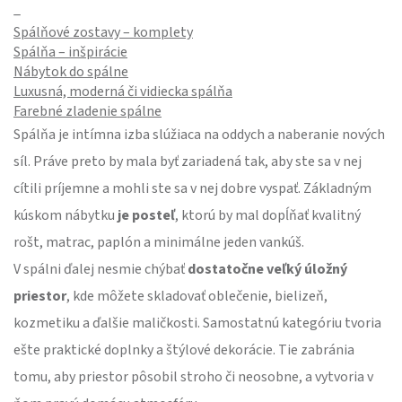
_
Spálňové zostavy – komplety
Spálňa – inšpirácie
Nábytok do spálne
Luxusná, moderná či vidiecka spálňa
Farebné zladenie spálne
Spálňa je intímna izba slúžiaca na oddych a naberanie nových
síl. Práve preto by mala byť zariadená tak, aby ste sa v nej
cítili príjemne a mohli ste sa v nej dobre vyspať. Základným
kúskom nábytku
je posteľ
, ktorú by mal dopĺňať kvalitný
rošt, matrac, paplón a minimálne jeden vankúš.
V spálni ďalej nesmie chýbať
dostatočne veľký úložný
priestor
, kde môžete skladovať oblečenie, bielizeň,
kozmetiku a ďalšie maličkosti. Samostatnú kategóriu tvoria
ešte praktické doplnky a štýlové dekorácie. Tie zabránia
tomu, aby priestor pôsobil stroho či neosobne, a vytvoria v