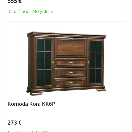
555 €
Doručíme do 2-8 týždňov
Komoda Kora KK6P
273 €