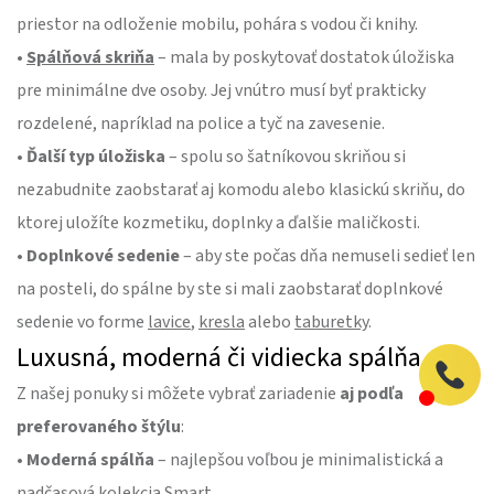
priestor na odloženie mobilu, pohára s vodou či knihy.
•
Spálňová skriňa
– mala by poskytovať dostatok úložiska
pre minimálne dve osoby. Jej vnútro musí byť prakticky
rozdelené, napríklad na police a tyč na zavesenie.
•
Ďalší typ úložiska
– spolu so šatníkovou skriňou si
nezabudnite zaobstarať aj komodu alebo klasickú skriňu, do
ktorej uložíte kozmetiku, doplnky a ďalšie maličkosti.
•
Doplnkové sedenie
– aby ste počas dňa nemuseli sedieť len
na posteli, do spálne by ste si mali zaobstarať doplnkové
sedenie vo forme
lavice
,
kresla
alebo
taburetky
.
Luxusná, moderná či vidiecka spálňa
Z našej ponuky si môžete vybrať zariadenie
aj podľa
preferovaného štýlu
:
•
Moderná spálňa
– najlepšou voľbou je minimalistická a
nadčasová kolekcia
Smart
.