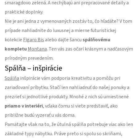
smaragdovo zelená. A nechýbajú ani prepracované detaily a
praktické doplnky.
Nie je ani jedna z vymenovaných zostáv to, čo hľadáte? V tom
prípade nahliadnite do luxusnej a mierne futuristickej
kolekcie
Figaro Bis
alebo dajte šancu
spálňovému
kompletu
Montana
. Ten vás zas očarí krásnym a nadčasovým
prírodným prevedením.
Spálňa – inšpirácie
Spálňa
inšpirácie vám podporia kreativitu a pomôžu pri
zariaďovaní príbytku. Stačí len nahliadnuť do našej ponuky a
prezrieť si jednotlivé produkty. Mnohé z nich sú umiestnené
priamo v interiéri
, vďaka čomu si viete predstaviť, ako
približne budú vyzerať u vás doma.
Pamätajte však na to, že útulná spálňa potrebuje viac ako len
základné typy nábytku. Práve preto si spolu so skriňami,