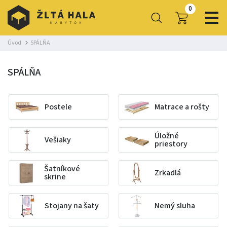
0
Úvod
SPÁLŇA
SPÁLŇA
Postele
Matrace a rošty
Úložné
Vešiaky
priestory
Šatníkové
Zrkadlá
skrine
Stojany na šaty
Nemý sluha