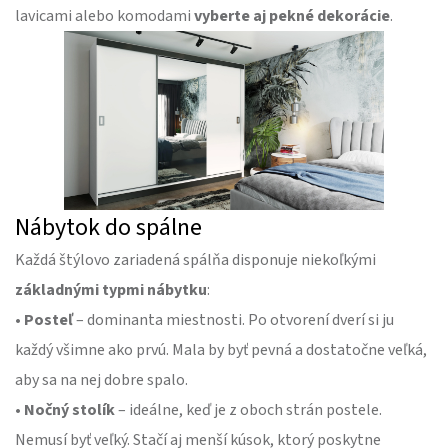
lavicami alebo komodami
vyberte aj pekné dekorácie
.
Nábytok do spálne
Každá štýlovo zariadená spálňa disponuje niekoľkými
základnými typmi nábytku
:
•
Posteľ
– dominanta miestnosti. Po otvorení dverí si ju
každý všimne ako prvú. Mala by byť pevná a dostatočne veľká,
aby sa na nej dobre spalo.
•
Nočný stolík
– ideálne, keď je z oboch strán postele.
Nemusí byť veľký. Stačí aj menší kúsok, ktorý poskytne