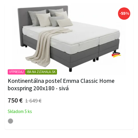
-55%
VÝPREDAJ
IBA NA ZLTAHALA.SK
Kontinentálna posteľ Emma Classic Home
boxspring 200x180 - sivá
750 €
1 649 €
Skladom 5 ks