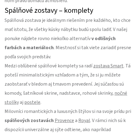
ňom pravú domácu atmosféru.
Spálňové zostavy – komplety
Spálňová zostava je ideálnym riešením pre každého, kto chce
mať istotu, že všetky kúsky nábytku budú spolu ladiť. V našej
ponuke nájdete rovno niekoľko alternatív
v odlišných
farbách a materiáloch
. Miestnosť si tak viete zariadiť presne
podľa svojich predstáv.
Medzi obľúbené spálňové komplety sa radí
zostava Smart
. Tá
poteší minimalistickým vzhľadom a tým, že si ju môžete
zaobstarať v bledom aj tmavom prevedení. Jej súčasťou sú
komody, šatníkové skrine, nadstavce, rohové skrinky,
nočné
stolíky
aj
postele
.
Milovníci romantických a luxusných štýlov si na svoje prídu pri
spálňových zostavách
Provence
a
Royal
. V rámci nich sú k
dispozícii univerzálne aj sýte odtiene, ako napríklad