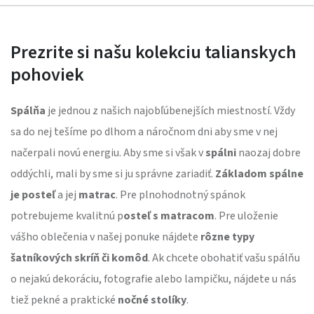
Prezrite si našu kolekciu talianskych
pohoviek
Spálňa
je jednou z našich najobľúbenejších miestností. Vždy
sa do nej tešíme po dlhom a náročnom dni aby sme v nej
načerpali novú energiu. Aby sme si však v
spálni
naozaj dobre
oddýchli, mali by sme si ju správne zariadiť.
Základom spálne
je posteľ
a jej
matrac
. Pre plnohodnotný spánok
potrebujeme kvalitnú p
osteľ s matracom
. Pre uloženie
vášho oblečenia v našej ponuke nájdete
rôzne typy
šatníkových skríň či komôd
. Ak chcete obohatiť vašu spálňu
o nejakú dekoráciu, fotografie alebo lampičku, nájdete u nás
tiež pekné a praktické
nočné stolíky
.