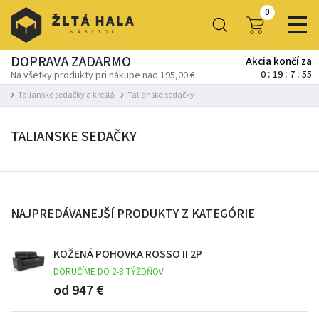
0
DOPRAVA ZADARMO
Akcia končí za
0
19
7
53
Na všetky produkty pri nákupe nad 195,00 €
Talianske sedačky a kreslá
Talianske sedačky
TALIANSKE SEDAČKY
NAJPREDÁVANEJŠÍ PRODUKTY Z KATEGÓRIE
KOŽENÁ POHOVKA ROSSO II 2P
DORUČÍME DO 2-8 TÝŽDŇOV
od 947 €