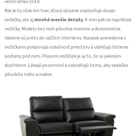
veľmi ľahko čistiť.
Nie je to však len tvar, ktorý výrazne ovplyvňuje dizajn
sedačky, ale aj
mnohé menšie detaily.
K nim patria napríklad
nožičky. Modely bez nich pôsobia masívne a dominantne.
Ideálne sú preto do väčších interiérov. Naopak prevedenia s
nožičkami podporujú vzdušnosť priestoru a uľahčujú čistenie
podlahy pod nimi. Plusom nožičiek je aj to, že sú pekným
doplnkom. Lákajú pozornosť a zabraňujú tomu, aby sedačka
pôsobila mdlo a nudne.