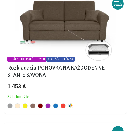
IDEÁLNE DO MALÉHO BYTU
VIAC ŠÍROK LÔŽKA
Rozkladacia POHOVKA NA KAŽDODENNÉ
SPANIE SAVONA
1 453 €
Skladom 2 ks