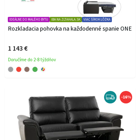
IDEÁLNE DO MALÉHO BYTU
IBA NA ZLTAHALA.SK
VIAC ŠÍROK LÔŽKA
Rozkladacia pohovka na každodenné spanie ONE
1 143 €
Doručíme do 2-8 týždňov
-16%