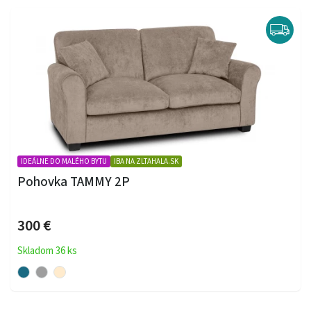
IDEÁLNE DO MALÉHO BYTU
IBA NA ZLTAHALA.SK
Pohovka TAMMY 2P
300 €
Skladom 36 ks