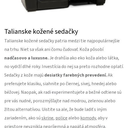
Talianske kožené sedačky
Talianske kožené sedačky patria medzi tie najpopulárnejšie
na trhu. Niet sa však ani čomu čudovať. Koža pôsobí
nadčasovo a luxusne.
Je drahšia ako eko koža alebo látka,
no vydrží dlhé roky. Investícia do nej sa preto rozhodne oplatí.
Sedačky z kože majú
desiatky farebných prevedení.
Ak
preferujete klasiku, siahnite po čiernej, sivej, hnedej alebo
béžovej. Naopak, ak radi experimentujete a bežné odtiene sú
pre vás nudné, porozmýšľajte nad modrou, zelenou alebo
žltou alternatívou. Uistite sa ale, že bude ladiť s iným
zariadením, ako sú
skrine
,
police
alebo
komody
, aby v
priestore nevznikla nepríjemná a napätá atmosféra.