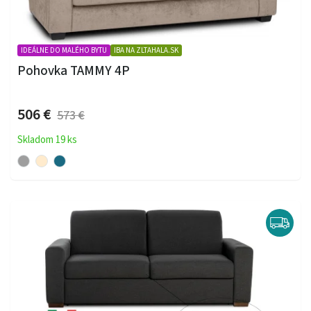
IDEÁLNE DO MALÉHO BYTU
IBA NA ZLTAHALA.SK
Pohovka TAMMY 4P
506 €
573 €
Skladom 19 ks