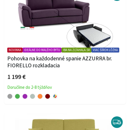
NOVINKA
IDEÁLNE DO MALÉHO BYTU
IBA NA ZLTAHALA.SK
VIAC ŠÍROK LÔŽKA
Pohovka na každodenné spanie AZZURRA br.
FIORELLO rozkladacia
1 199 €
Doručíme do 2-8 týždňov