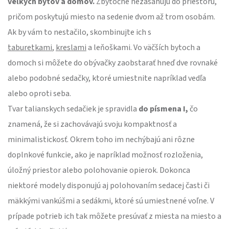
veľkých bytov a domov.
Zbytočne nezasahujú do priestoru,
pričom poskytujú miesto na sedenie dvom až trom osobám.
Ak by vám to nestačilo, skombinujte ich s
taburetkami
,
kreslami
a leňoškami. Vo väčších bytoch a
domoch si môžete do obývačky zaobstarať hneď dve rovnaké
alebo podobné sedačky, ktoré umiestnite napríklad vedľa
alebo oproti seba.
Tvar talianskych sedačiek je spravidla
do písmena I,
čo
znamená, že si zachovávajú svoju kompaktnosť a
minimalistickosť. Okrem toho im nechýbajú ani rôzne
doplnkové funkcie, ako je napríklad možnosť rozloženia,
úložný priestor alebo polohovanie opierok. Dokonca
niektoré modely disponujú aj polohovaním sedacej časti či
mäkkými vankúšmi a sedákmi, ktoré sú umiestnené voľne. V
prípade potrieb ich tak môžete presúvať z miesta na miesto a