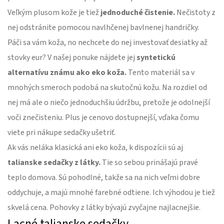
Veľkým plusom kože je tiež
jednoduché čistenie.
Nečistoty z
nej odstránite pomocou navlhčenej bavlnenej handričky.
Páči sa vám koža, no nechcete do nej investovať desiatky až
stovky eur? V našej ponuke nájdete jej
syntetickú
alternatívu známu ako eko koža.
Tento materiál sa v
mnohých smeroch podobá na skutočnú kožu. Na rozdiel od
nej má ale o niečo jednoduchšiu údržbu, pretože je odolnejší
voči znečisteniu. Plus je cenovo dostupnejší, vďaka čomu
viete pri nákupe sedačky ušetriť.
Ak vás neláka klasická ani eko koža, k dispozícii sú aj
talianske sedačky z látky.
Tie so sebou prinášajú pravé
teplo domova. Sú pohodlné, takže sa na nich veľmi dobre
oddychuje, a majú mnohé farebné odtiene. Ich výhodou je tiež
skvelá cena. Pohovky z látky bývajú zvyčajne najlacnejšie.
Lacné talianske sedačky