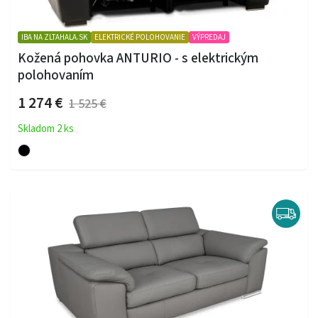
IBA NA ZLTAHALA.SK
ELEKTRICKÉ POLOHOVANIE
VÝPREDAJ
Kožená pohovka ANTURIO - s elektrickým
polohovaním
1 274 €
1 525 €
Skladom 2 ks