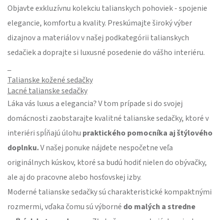
Objavte exkluzívnu kolekciu talianskych pohoviek - spojenie
elegancie, komfortu a kvality. Preskúmajte široký výber
dizajnov a materiálov v našej podkategórii talianskych
sedačiek a doprajte si luxusné posedenie do vášho interiéru.
_
Talianske kožené sedačky
Lacné talianske sedačky
Láka vás luxus a elegancia? V tom prípade si do svojej
domácnosti zaobstarajte kvalitné talianske sedačky, ktoré v
interiéri spĺňajú úlohu
praktického pomocníka aj štýlového
doplnku.
V našej ponuke nájdete nespočetne veľa
originálnych kúskov, ktoré sa budú hodiť nielen do obývačky,
ale aj do pracovne alebo hosťovskej izby.
Moderné talianske sedačky sú charakteristické kompaktnými
rozmermi, vďaka čomu sú výborné
do malých a stredne