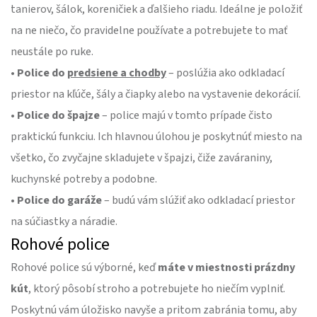
tanierov, šálok, koreničiek a ďalšieho riadu. Ideálne je položiť
na ne niečo, čo pravidelne používate a potrebujete to mať
neustále po ruke.
• Police do
predsiene a chodby
– poslúžia ako odkladací
priestor na kľúče, šály a čiapky alebo na vystavenie dekorácií.
• Police do špajze
– police majú v tomto prípade čisto
praktickú funkciu. Ich hlavnou úlohou je poskytnúť miesto na
všetko, čo zvyčajne skladujete v špajzi, čiže zaváraniny,
kuchynské potreby a podobne.
• Police do garáže
– budú vám slúžiť ako odkladací priestor
na súčiastky a náradie.
Rohové police
Rohové police sú výborné, keď
máte v miestnosti prázdny
kút
, ktorý pôsobí stroho a potrebujete ho niečím vyplniť.
Poskytnú vám úložisko navyše a pritom zabránia tomu, aby