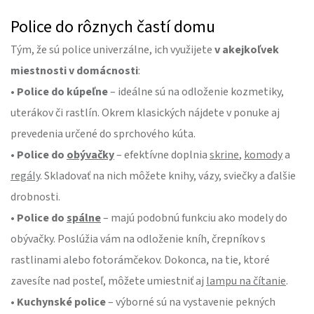
Police do rôznych častí domu
Tým, že sú police univerzálne, ich využijete
v akejkoľvek
miestnosti v domácnosti
:
• Police do kúpeľne
– ideálne sú na odloženie kozmetiky,
uterákov či rastlín. Okrem klasických nájdete v ponuke aj
prevedenia určené do sprchového kúta.
• Police do
obývačky
– efektívne doplnia
skrine
,
komody
a
regály
. Skladovať na nich môžete knihy, vázy, sviečky a ďalšie
drobnosti.
• Police do
spálne
– majú podobnú funkciu ako modely do
obývačky. Poslúžia vám na odloženie kníh, črepníkov s
rastlinami alebo fotorámčekov. Dokonca, na tie, ktoré
zavesíte nad posteľ, môžete umiestniť aj
lampu na čítanie
.
• Kuchynské police
– výborné sú na vystavenie pekných