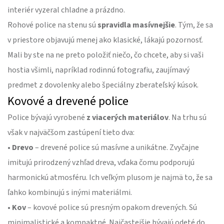
interiér vyzeral chladne a prázdno.
Rohové police na stenu sú
spravidla masívnejšie
. Tým, že sa
v priestore objavujú menej ako klasické, lákajú pozornosť.
Mali by ste na ne preto položiť niečo, čo chcete, aby si vaši
hostia všimli, napríklad rodinnú fotografiu, zaujímavý
predmet z dovolenky alebo špeciálny zberateľský kúsok.
Kovové a drevené police
Police bývajú vyrobené
z viacerých materiálov
. Na trhu sú
však v najväčšom zastúpení tieto dva:
• Drevo
– drevené police sú masívne a unikátne. Zvyčajne
imitujú prirodzený vzhľad dreva, vďaka čomu podporujú
harmonickú atmosféru. Ich veľkým plusom je najmä to, že sa
ľahko kombinujú s inými materiálmi.
• Kov
– kovové police sú presným opakom drevených. Sú
minimalistické a kompaktné. Najčastejšie bývajú odeté do