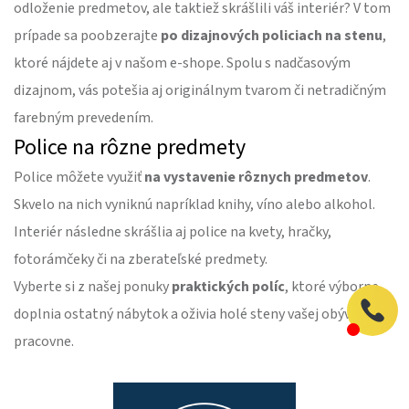
odloženie predmetov, ale taktiež skrášlili váš interiér? V tom
prípade sa poobzerajte
po dizajnových policiach na stenu
,
ktoré nájdete aj v našom e-shope. Spolu s nadčasovým
dizajnom, vás potešia aj originálnym tvarom či netradičným
farebným prevedením.
Police na rôzne predmety
Police môžete využiť
na vystavenie rôznych predmetov
.
Skvelo na nich vyniknú napríklad knihy, víno alebo alkohol.
Interiér následne skrášlia aj police na kvety, hračky,
fotorámčeky či na zberateľské predmety.
Vyberte si z našej ponuky
praktických políc
, ktoré výborne
doplnia ostatný nábytok a oživia holé steny vašej obývačky či
pracovne.