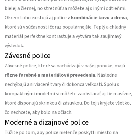
bielej a čiernej, no stretnúť sa môžete aj s inými odtieňmi.
Okrem toho existujú aj police
z kombinácie kovu a dreva
,
ktoré sú v súčasnosti čoraz populárnejšie. Teplý a chladný
materiál perfektne kontrastuje a vytvára tak zaujímavý
výsledok.
Závesné police
Závesné police, ktoré sa nachádzajú v našej ponuke, majú
rôzne farebné a materiálové prevedenia
. Následne
nechýbajú ani viaceré tvary či dokonca veľkosti. Spolu s
kompaktnými modelmi si môžete zaobstarať aj tie masívne,
ktoré disponujú skrinkou či zásuvkou. Do tej skryjete všetko,
čo nechcete, aby bolo na očiach.
Moderné a dizajnové police
Túžite po tom, aby police nielenže poskytli miesto na