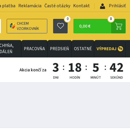
a platba
Reklamácia
Časté otázky
Kontakt
Prihlásiť
0
0
CHCEM
0,00 €
VZORKOVNÍK
CHYŇA,
%
PRACOVŇA
PREDSIEŇ
OSTATNÉ
VÝPREDAJ
EDÁLEŇ
3
18
5
41
Akcia končí za
DNI
HODÍN
MINÚT
SEKÚND