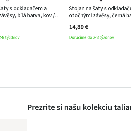
šaty s odkladačem a
Stojan na šaty s odklada
ávěsy, bílá barva, kov /
otočnými závěsy, černá ba
om
plast, chrom
14,89 €
2-8 týždňov
Doručíme do 2-8 týždňov
Prezrite si našu kolekciu tal