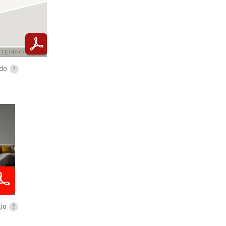
do
?
gio
?