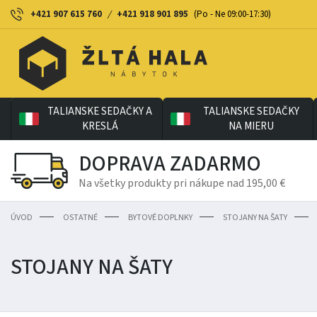
+421 907 615 760
/
+421 918 901 895
(Po - Ne 09:00-17:30)
TALIANSKE SEDAČKY A
TALIANSKE SEDAČKY
KRESLÁ
NA MIERU
DOPRAVA ZADARMO
Na všetky produkty pri nákupe nad 195,00 €
ÚVOD
OSTATNÉ
BYTOVÉ DOPLNKY
STOJANY NA ŠATY
STOJANY NA ŠATY