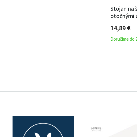
Stojan na 
otočnými z
plast, chr
14,89 €
Doručíme do 