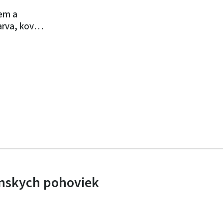
čem a
rva, kov /
ianskych pohoviek