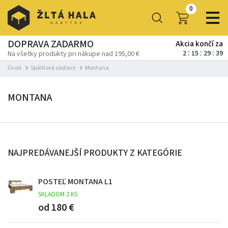
0
DOPRAVA ZADARMO
Akcia končí za
2
15
29
38
Na všetky produkty pri nákupe nad 195,00 €
Úvod
Spálňové zostavy
Montana
MONTANA
NAJPREDÁVANEJŠÍ PRODUKTY Z KATEGÓRIE
POSTEĽ MONTANA L1
SKLADOM 2 KS
od 180 €