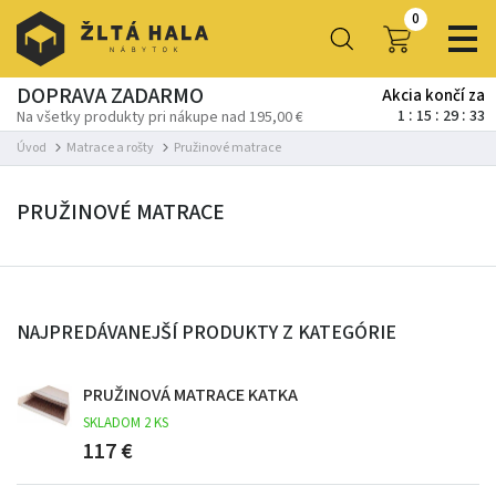
0
DOPRAVA ZADARMO
Akcia končí za
1
15
29
32
Na všetky produkty pri nákupe nad 195,00 €
Úvod
Matrace a rošty
Pružinové matrace
PRUŽINOVÉ MATRACE
NAJPREDÁVANEJŠÍ PRODUKTY Z KATEGÓRIE
PRUŽINOVÁ MATRACE KATKA
SKLADOM 2 KS
117 €