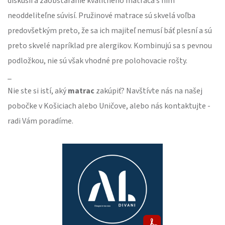
diskusií a zaobstaranie kvalitného matraca s ním
neoddeliteľne súvisí. Pružinové matrace sú skvelá voľba
predovšetkým preto, že sa ich majiteľ nemusí báť plesní a sú
preto skvelé napríklad pre alergikov. Kombinujú sa s pevnou
podložkou, nie sú však vhodné pre polohovacie rošty.
_
Nie ste si istí, aký
matrac
zakúpiť? Navštívte nás na našej
pobočke v Košiciach alebo Uničove, alebo nás kontaktujte -
radi Vám poradíme.