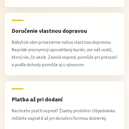
výrobcov
výborný pomer cena / komfort / praktickosť
pri vybraných produktoch možnosť platby až po dodaní
Doručenie vlastnou dopravou
doprava až k vám domov s možnosťou výnosu
odborné poradenstvo pri výbere vhodného riešenia na
Nábytok vám privezieme našou vlastnou dopravou.
spanie
Nepríde anonymný uponáhľaný kuriér, ale náš vodič,
ktorý vie, čo vezie. Zavolá vopred, pomôže pri prevzatí
Čo si zákazníci na tejto pohovke najviac obľúbili
a podľa dohody pomôže aj s výnosom.
Zákazníci si najčastejšie pochvaľujú
funkciu
každodenného spania
, ktorá umožňuje plnohodnotne
nahradiť posteľ. Veľkým plusom je aj jednoduché
Platba až pri dodaní
rozkladanie a praktické využitie v malých priestoroch.
Nechcete platiť vopred? Žiadny problém. Objednávku
Obľúbená je aj jej kompaktnosť a pohodlie, ktoré z nej
môžete zaplatiť až pri doručení formou dobierky.
robia ideálne riešenie do bytov, kde je potrebné šetriť