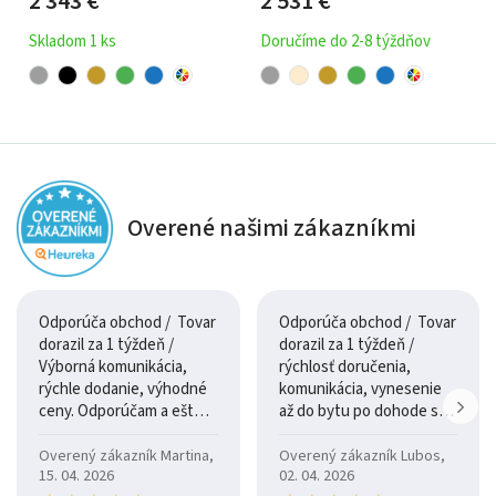
2 343
€
2 531
€
TAVOLA rozkladacia
TAVOLA MINI
Skladom 1 ks
Doručíme do 2-8 týždňov
Povrch a dizajn
Moderný a kompaktný dizajn
pohovky Tavola Mini
umožňuje jej jednoduché začlenenie do rôznych
interiérov. Pôsobí čisto a funkčne, vďaka čomu sa hodí do
menších priestorov bez vizuálneho preťaženia.
Overené našimi zákazníkmi
Čalúnený povrch je príjemný na dotyk a zároveň praktický
na bežnú údržbu, čo je dôležité pri každodennom
používaní.
Odporúča obchod / Tovar
Odporúča obchod / Tovar
dorazil za 1 týždeň /
dorazil za 1 týždeň /
Údržba
Výborná komunikácia,
rýchlosť doručenia,
rýchle dodanie, výhodné
komunikácia, vynesenie
ceny. Odporúčam a ešte
až do bytu po dohode so
pravidelne vysávajte povrch jemným nadstavcom
raz ďakujem.
šoférom
čistite mäkkou handričkou alebo jemnou hubkou
Overený zákazník Martina,
Overený zákazník Lubos,
15. 04. 2026
02. 04. 2026
používajte šetrné čistiace prostriedky na čalúnený