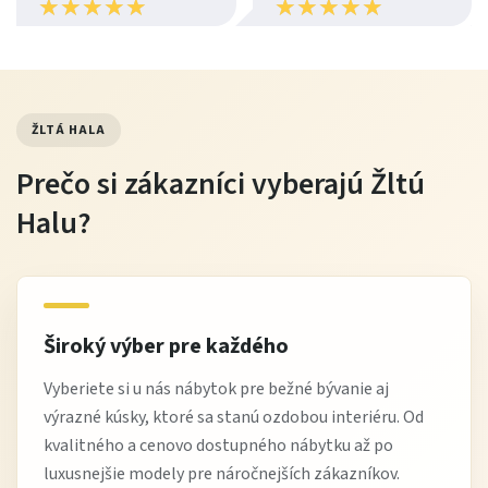
★
★
★
★
★
★
★
★
★
★
★
★
★
★
★
★
★
★
★
★
nábytok
vyhnite sa agresívnym chemikáliám a nadmernému
namáčaniu
chráňte pred dlhodobým priamym slnečným žiarením
ŽLTÁ HALA
Prečo si zákazníci vyberajú Žltú
Tip od Žltej Haly
Halu?
Pri rozkladacej pohovke na každodenné spanie
odporúčame myslieť na kvalitný matracový topper
alebo chránič matraca. Zvyšuje komfort spánku a
zároveň predlžuje životnosť celej spánkovej plochy.
Široký výber pre každého
Vyberiete si u nás nábytok pre bežné bývanie aj
výrazné kúsky, ktoré sa stanú ozdobou interiéru. Od
Výhody nákupu na Žltej Hale
kvalitného a cenovo dostupného nábytku až po
Overená kvalita nábytku
od spoľahlivých európskych
luxusnejšie modely pre náročnejších zákazníkov.