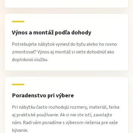
priestor bez straty komfortu.
Najčastejšie otázky
Je pohovka vhodná na každodenné spanie?
Výnos a montáž podľa dohody
Áno, je navrhnutá priamo na každodenné používanie ako
Potrebujete nábytok vyniesť do bytu alebo ho rovno
posteľ.
zmontovať? Výnos aj montáž si viete dohodnúť ako
Je rozkladanie jednoduché?
doplnkovú službu.
Áno, mechanizmus je navrhnutý tak, aby bolo rozkladanie
rýchle a praktické.
Hodí sa do malej garsónky?
Poradenstvo pri výbere
Áno, jej kompaktné rozmery sú ideálne do menších bytov.
Pri nábytku často rozhodujú rozmery, materiál, farba
Je pohodlná aj na dlhodobé spanie?
aj praktické používanie. Ak si nie ste istí, zavolajte
Áno, poskytuje komfort vhodný na každodenný spánok.
nám. Radi vám poradíme s výberom riešenia pre vaše
bývanie.