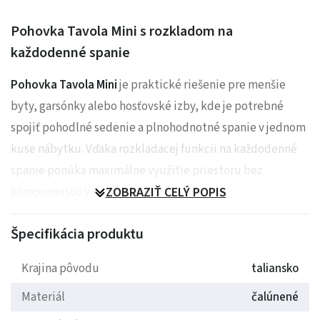
Pohovka Tavola Mini s rozkladom na
každodenné spanie
Pohovka Tavola Mini
je praktické riešenie pre menšie
byty, garsónky alebo hosťovské izby, kde je potrebné
spojiť pohodlné sedenie a plnohodnotné spanie v jednom
kuse nábytku. Vďaka rozkladacej funkcii na každodenné
spanie ponúka maximálne využitie priestoru bez
kompromisov v komforte.
ZOBRAZIŤ CELÝ POPIS
Prečo si ju zamilujete
Špecifikácia produktu
Pohovka Tavola Mini
je navrhnutá tak, aby počas dňa
Krajina pôvodu
taliansko
slúžila ako pohodlné sedenie a v noci sa jednoducho
Materiál
čalúnené
premenila na plnohodnotné lôžko. Tento praktický