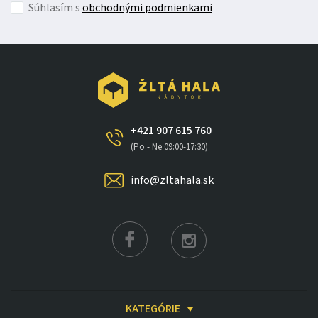
Súhlasím s
obchodnými podmienkami
posteľ pre páry
a
moderné lôžko do spálne
.
Vytvorte si pohodlnú spálňu - vyberte si posteľ Alma a
doprajte si kvalitný spánok každý deň.
+421 907 615 760
(Po - Ne 09:00-17:30)
info@zltahala.sk
KATEGÓRIE