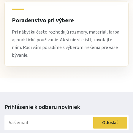
Áno, zabezpečuje lepšiu priedušnosť a prispôsobenie
matraca.
Poradenstvo pri výbere
Vyžaduje zložitú montáž?
Pri nábytku často rozhodujú rozmery, materiál, farba
Nie, ide o štandardnú montáž postele.
aj praktické používanie. Ak si nie ste istí, zavolajte
nám. Radi vám poradíme s výberom riešenia pre vaše
Čo si na tejto posteli zákazníci najviac obľúbili
bývanie.
Zákazníci oceňujú najmä
lamelový rošt, stabilnú
konštrukciu a jednoduchý moderný dizajn
, ktorý prináša
pohodlie a funkčnosť do každej spálne.
Stručne:
Prihlásenie k odberu
noviniek
Manželská posteľ Alma s lamelovým roštom
je
komfortná
posteľ do spálne
, ktorá ponúka zdravý spánok, stabilitu a
Odoslať
moderný dizajn. Ideálna ako
manželská posteľ s roštom
,