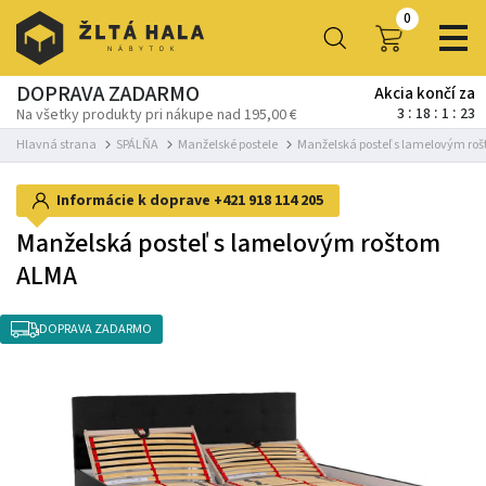
0
DOPRAVA ZADARMO
Akcia končí za
3
18
1
21
Na všetky produkty pri nákupe nad 195,00 €
Hlavná strana
SPÁLŇA
Manželské postele
Manželská posteľ s lamelovým ro
Informácie k doprave
+421 918 114 205
Manželská posteľ s lamelovým roštom
ALMA
DOPRAVA ZADARMO