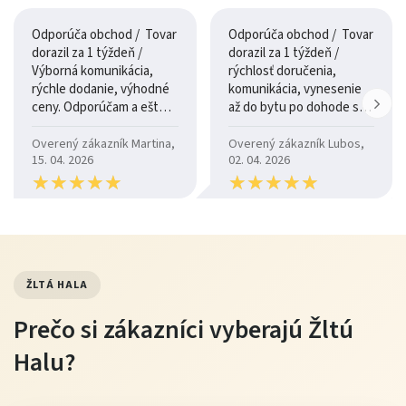
matracu. Zároveň zlepšuje cirkuláciu vzduchu, čo
Odporúča obchod / Tovar
Odporúča obchod / Tovar
prispieva k hygienickejšiemu prostrediu na spanie.
dorazil za 1 týždeň /
dorazil za 1 týždeň /
Výborná komunikácia,
rýchlosť doručenia,
Pevná konštrukcia zabezpečuje stabilitu a dlhodobú
rýchle dodanie, výhodné
komunikácia, vynesenie
ceny. Odporúčam a ešte
až do bytu po dohode so
spoľahlivosť pri každodennom používaní.
raz ďakujem.
šoférom
Overený zákazník Martina,
Overený zákazník Lubos,
Dizajn a využitie
15. 04. 2026
02. 04. 2026
★
★
★
★
★
★
★
★
★
★
★
★
★
★
★
★
★
★
★
★
Jednoduchý a moderný dizajn postele Alma umožňuje jej
ľahké začlenenie do rôznych štýlov spální. Pôsobí vzdušne
a nerušivo, čo pomáha vytvoriť pokojné prostredie na
spánok.
ŽLTÁ HALA
Je ideálnou voľbou pre tých, ktorí preferujú funkčný a
Prečo si zákazníci vyberajú Žltú
čistý vzhľad bez zbytočných detailov.
Halu?
Údržba