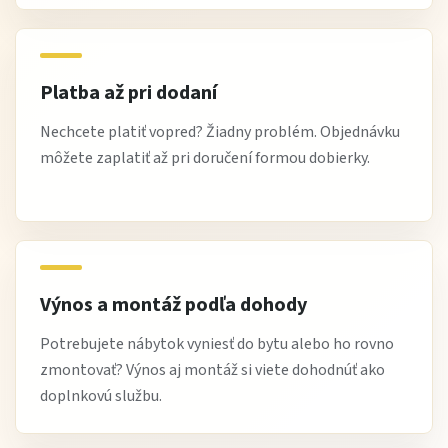
kvalitné postele pre zdravý spánok
moderný a nadčasový dizajn
výborný pomer cena / komfort
Platba až pri dodaní
možnosť dopravy a pri vybraných produktoch aj výnosu
Nechcete platiť vopred? Žiadny problém. Objednávku
odborné poradenstvo pri výbere nábytku
môžete zaplatiť až pri doručení formou dobierky.
riešenia pre spálňu na mieru
Najčastejšie otázky
Je rošt súčasťou postele?
Áno, posteľ Alma je dodávaná s lamelovým roštom.
Výnos a montáž podľa dohody
Je vhodná pre dva matrace?
Potrebujete nábytok vyniesť do bytu alebo ho rovno
Áno, podľa rozmeru ju môžu využívať aj páry s oddelenými
zmontovať? Výnos aj montáž si viete dohodnúť ako
doplnkovú službu.
matracmi.
Zlepšuje lamelový rošt spánok?