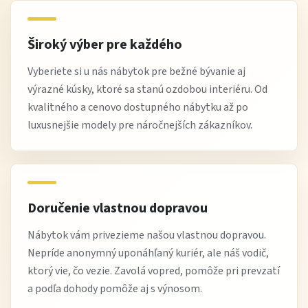
pravidelne utierajte rám posteľe jemnou handričkou
kontrolujte upevnenie roštu
Široký výber pre každého
udržiavajte suché a čisté prostredie
Vyberiete si u nás nábytok pre bežné bývanie aj
vyhýbajte sa agresívnym čistiacim prostriedkom
výrazné kúsky, ktoré sa stanú ozdobou interiéru. Od
chráňte pred nadmernou vlhkosťou
kvalitného a cenovo dostupného nábytku až po
luxusnejšie modely pre náročnejších zákazníkov.
Tip od Žltej Haly
Posteľ Alma s lamelovým roštom odporúčame
kombinovať s kvalitným matracom strednej tuhosti.
Doručenie vlastnou dopravou
Spolu vytvoria ideálnu oporu pre chrbticu a
pohodlný spánok.
Nábytok vám privezieme našou vlastnou dopravou.
Nepríde anonymný uponáhľaný kuriér, ale náš vodič,
ktorý vie, čo vezie. Zavolá vopred, pomôže pri prevzatí
a podľa dohody pomôže aj s výnosom.
Výhody nákupu na Žltej Hale