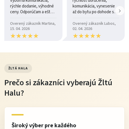
Výborná komunikácia,
rýchlosť doručenia,
rýchle dodanie, výhodné
komunikácia, vynesenie
vankúše a prehozy, ktoré zvýraznia komfort a štýl
ceny. Odporúčam a ešte
až do bytu po dohode so
sedačky.
raz ďakujem.
šoférom
Overený zákazník Martina,
Overený zákazník Lubos,
15. 04. 2026
02. 04. 2026
★
★
★
★
★
★
★
★
★
★
★
★
★
★
★
★
★
★
★
★
Výhody nákupu na Žltej Hale
Overená kvalita nábytku
Výborný pomer cena / výkon
ŽLTÁ HALA
Možnosť platby po dodaní
Doprava a výnos až k vám domov
Prečo si zákazníci vyberajú Žltú
Odborné poradenstvo pri výbere farby a materiálu
Halu?
Najčastejšie otázky
Je vhodná na každodenné sedenie?
Áno, stabilná konštrukcia a kvalitná koža poskytujú
Široký výber pre každého