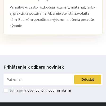
Pri nábytku často rozhodujú rozmery, materiál, farba
aj praktické používanie. Ak si nie ste istí, zavolajte
Koža Spessorata: Talianska Kvalita pre Váš Domov
nám. Radi vám poradíme s výberom riešenia pre vaše
bývanie.
Spoznajte
luxus a odolnosť s exkluzívnou kožou
Spessorata
, priamo z renomovaných talianskych
garbiarní!
Táto výnimočná koža je synonymom
pre dlhovekosť a
bezkonkurenčnú odolnosť
, čo z nej robí ideálnu voľbu
Prihlásenie k odberu
noviniek
pre nábytok, ktorý vydrží skúšku časom.
S hrúbkou 1,3-
1,5 mm
ponúka koža Spessorata nielen vizuálne bohatú
Odoslať
textúru, ale aj
výnimočnú pevnosť a odolnosť
voči
Súhlasím s
obchodnými podmienkami
každodennému opotrebovaniu.
Prečo si vybrať kožu Spessorata?