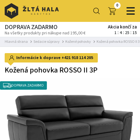
0
DOPRAVA ZADARMO
Akcia končí za
1
4
25
15
Na všetky produkty pri nákupe nad 195,00 €
Hlavná strana
Sedacie súpravy
Kožené pohovky
Kožená pohovka ROSSO II 3
Informácie k doprave
+421 918 114 205
Kožená pohovka ROSSO II 3P
DOPRAVA ZADARMO