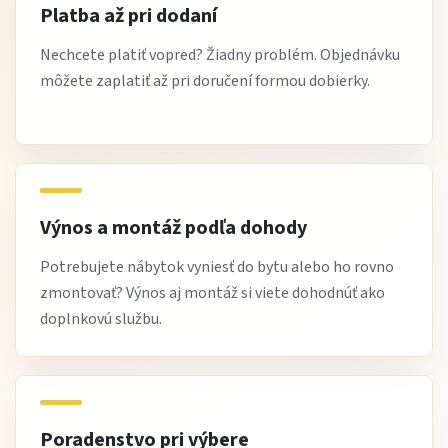
Platba až pri dodaní
Objednajte si Rosso II 3P a doprajte si luxusný komfort a
Nechcete platiť vopred? Žiadny problém. Objednávku
štýlové sedenie každý deň.
môžete zaplatiť až pri doručení formou dobierky.
Koža Spessorata:
Výnos a montáž podľa dohody
Objavte spektrum odtieňov a dotyk talianskej
Potrebujete nábytok vyniesť do bytu alebo ho rovno
dokonalosti.
zmontovať? Výnos aj montáž si viete dohodnúť ako
doplnkovú službu.
Koža Spessorata je k dispozícii v širokej škále farieb,
takže si môžete vybrať odtieň, ktorý najlepšie ladí s
vašim interiérom.
Poradenstvo pri výbere