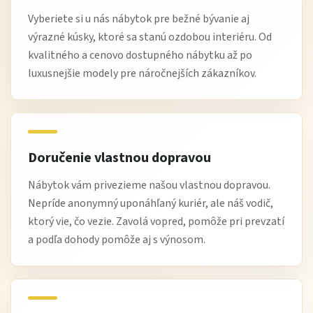
komfort pri bežnom používaní.
Vyberiete si u nás nábytok pre bežné bývanie aj
Vyžaduje montáž?
výrazné kúsky, ktoré sa stanú ozdobou interiéru. Od
kvalitného a cenovo dostupného nábytku až po
Áno, montáž je potrebná pre správne umiestnenie a
luxusnejšie modely pre náročnejších zákazníkov.
stabilitu pohovky.
Čo si na nej zákazníci obľúbili
Zákazníci oceňujú
luxusný vzhľad, pohodlie sedadiel
a
Doručenie vlastnou dopravou
kvalitnú kožu
, ktorá dodáva obývačke elegantný
charakter.
Nábytok vám privezieme našou vlastnou dopravou.
Nepríde anonymný uponáhľaný kuriér, ale náš vodič,
Stručne:
ktorý vie, čo vezie. Zavolá vopred, pomôže pri prevzatí
a podľa dohody pomôže aj s výnosom.
Kožená pohovka Rosso II 3P
je elegantná a komfortná
pohovka z kvalitnej kože. Ideálna ako
kožená pohovka 3-
sedačka
,
luxusné pohodlie pri sedení
alebo
nadčasový
dizajn do obývačky
.