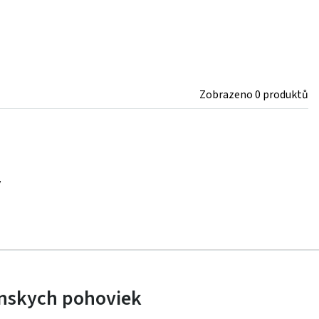
Zobrazeno 0 produktů
y
ianskych pohoviek