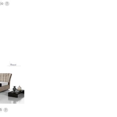
gio
?
ti
?