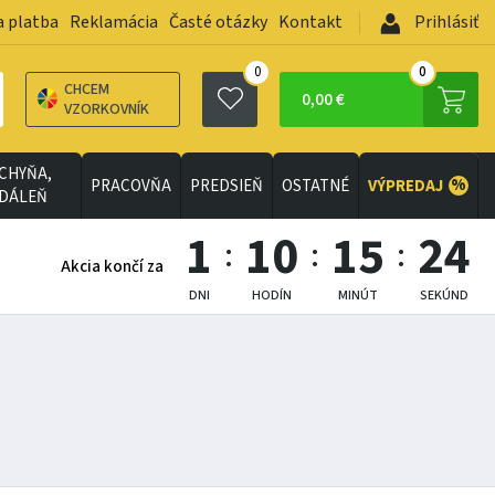
a platba
Reklamácia
Časté otázky
Kontakt
Prihlásiť
0
0
CHCEM
0,00 €
VZORKOVNÍK
CHYŇA,
%
PRACOVŇA
PREDSIEŇ
OSTATNÉ
VÝPREDAJ
EDÁLEŇ
1
10
15
23
Akcia končí za
DNI
HODÍN
MINÚT
SEKÚND