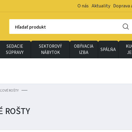
O nás
Aktuality
Doprava 
Hľadať produkt
SEDACIE
SEKTOROVÝ
OBÝVACIA
KU
SPÁLŇA
SÚPRAVY
NÁBYTOK
IZBA
J
EĽOVÉ ROŠTY
É ROŠTY