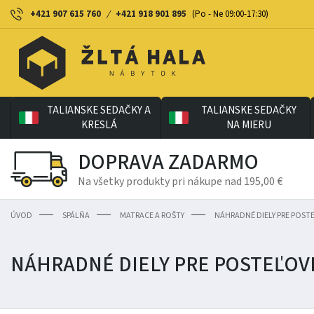
+421 907 615 760
/
+421 918 901 895
(Po - Ne 09:00-17:30)
TALIANSKE SEDAČKY A
TALIANSKE SEDAČKY
KRESLÁ
NA MIERU
DOPRAVA ZADARMO
Na všetky produkty pri nákupe nad 195,00 €
ÚVOD
SPÁLŇA
MATRACE A ROŠTY
NÁHRADNÉ DIELY PRE POST
NÁHRADNÉ DIELY PRE POSTEĽOV