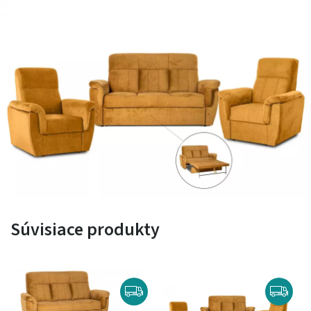
oporu chrbta
dizajn:
moderný a nadčasový, vhodný do rôznych
interiérov
praktickosť:
ľahko kombinovateľné s ostatným
nábytkom
Rozmery a odporúčania
Parameter
Hodnota
Odporúčanie
Šírka
85 cm
Dostatočné miesto na pohodlné
kresla
sedenie jednej osoby
Súvisiace produkty
Hĺbka
90 cm
Ideálne pre relaxáciu a pohodlné
opretie chrbta
Výška
100 cm
Poskytuje optimálnu oporu hlavy a
chrbta