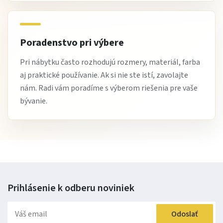
Doprajte si pohodlie a štýl – objednajte si kreslo BOSTON
2 ešte dnes.
Poradenstvo pri výbere
Pri nábytku často rozhodujú rozmery, materiál, farba
aj praktické používanie. Ak si nie ste istí, zavolajte
nám. Radi vám poradíme s výberom riešenia pre vaše
bývanie.
Prihlásenie k odberu
noviniek
Odoslať