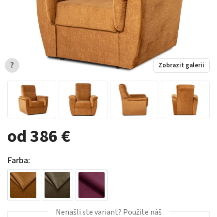
?
Zobrazit galerii
od 386 €
Farba:
Nenašli ste variant? Použite náš