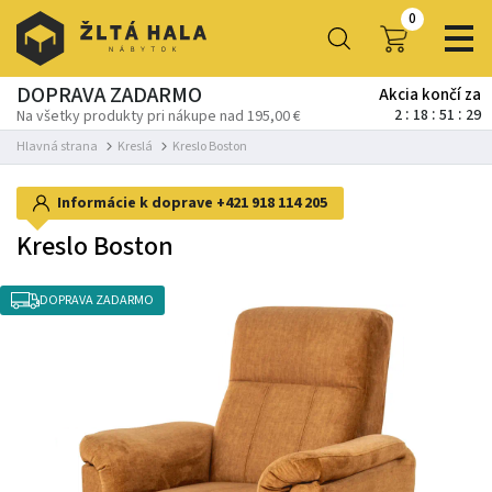
0
DOPRAVA ZADARMO
Akcia končí za
2
18
51
29
Na všetky produkty pri nákupe nad 195,00 €
Hlavná strana
Kreslá
Kreslo Boston
Informácie k doprave
+421 918 114 205
Kreslo Boston
DOPRAVA ZADARMO