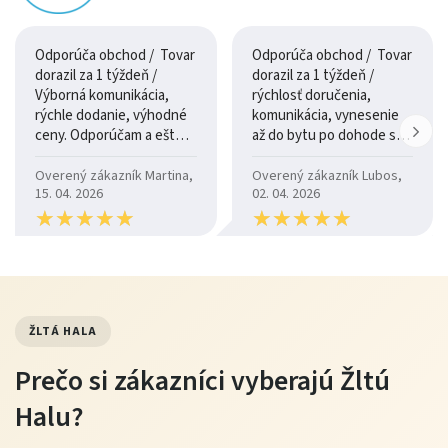
farebných variantoch, ktoré sa jednoducho kombinujú s
ostatným nábytkom.
Odporúča obchod / Tovar
Odporúča obchod / Tovar
Údržba
dorazil za 1 týždeň /
dorazil za 1 týždeň /
Výborná komunikácia,
rýchlosť doručenia,
rýchle dodanie, výhodné
komunikácia, vynesenie
pravidelné vysávanie alebo utieranie handričkou
ceny. Odporúčam a ešte
až do bytu po dohode so
pri znečistení použiť jemný čistiaci prostriedok vhodný
raz ďakujem.
šoférom
Overený zákazník Martina,
Overený zákazník Lubos,
na látku
15. 04. 2026
02. 04. 2026
vyhýbať sa agresívnym chemikáliám a priamemu slnku
★
★
★
★
★
★
★
★
★
★
★
★
★
★
★
★
★
★
★
★
Tip od Žltej Haly
Kreslo BOSTON 2 odporúčame kombinovať s malým
ŽLTÁ HALA
stolíkom alebo taburetom, aby ste si mohli
Prečo si zákazníci vyberajú Žltú
pohodlne podoprieť nohy. Výber farby prispôsobte
ostatnému čalúneniu a dekoráciám v miestnosti pre
Halu?
harmonický vzhľad.