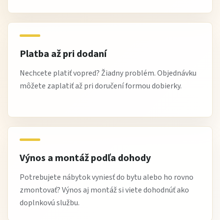
pohodlie aj pri dlhšom relaxe.
Je materiál poťahu odolný voči opotrebeniu?
Áno, kvalitná látka je odolná a ľahko udržiavateľná.
Platba až pri dodaní
Hodí sa kreslo do moderného interiéru?
Nechcete platiť vopred? Žiadny problém. Objednávku
Áno, nadčasový dizajn sa hodí do rôznych štýlov obývacej
môžete zaplatiť až pri doručení formou dobierky.
izby či pracovne.
Je kreslo stabilné?
Áno, pevný rám zabezpečuje stabilitu a bezpečné
sedenie.
Výnos a montáž podľa dohody
Stručne:
Potrebujete nábytok vyniesť do bytu alebo ho rovno
Kreslo BOSTON 2 je
komfortné čalúnené kreslo
s
zmontovať? Výnos aj montáž si viete dohodnúť ako
ergonomickým sedákom a operadlom
, ideálne pre
relax,
doplnkovú službu.
obývacie izby a pracovne
a
moderný nadčasový dizajn
.