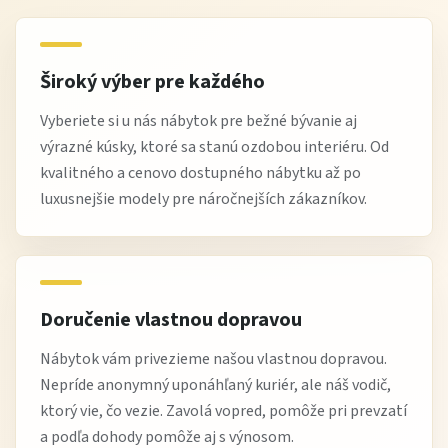
Výhody nákupu na Žltej Hale
Široký výber pre každého
komfortné a stabilné kreslo vhodné do obývacej izby aj
Vyberiete si u nás nábytok pre bežné bývanie aj
výrazné kúsky, ktoré sa stanú ozdobou interiéru. Od
pracovne
kvalitného a cenovo dostupného nábytku až po
nadčasový a moderný dizajn
luxusnejšie modely pre náročnejších zákazníkov.
vysoká kvalita poťahu a konštrukcie
ľahká údržba a odolnosť voči každodennému
používaniu
možnosť odborného poradenstva a dopravy s výnosom
Doručenie vlastnou dopravou
Najčastejšie otázky
Nábytok vám privezieme našou vlastnou dopravou.
Nepríde anonymný uponáhľaný kuriér, ale náš vodič,
Je kreslo vhodné aj na dlhé sedenie?
ktorý vie, čo vezie. Zavolá vopred, pomôže pri prevzatí
Áno, ergonomický tvar sedáku a operadla poskytuje
a podľa dohody pomôže aj s výnosom.