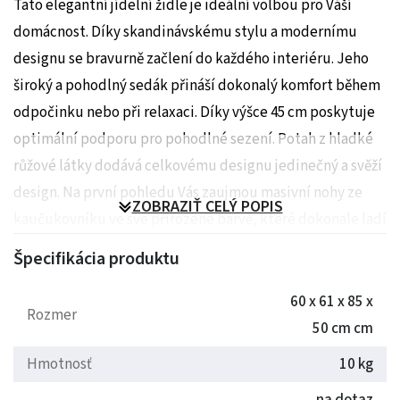
Tato elegantní jídelní židle je ideální volbou pro Váší
domácnost. Díky skandinávskému stylu a modernímu
designu se bravurně začlení do každého interiéru. Jeho
široký a pohodlný sedák přináší dokonalý komfort během
odpočinku nebo při relaxaci. Díky výšce 45 cm poskytuje
optimální podporu pro pohodlné sezení. Potah z hladké
růžové látky dodává celkovému designu jedinečný a svěží
design. Na první pohledu Vás zaujmou masivní nohy ze
ZOBRAZIŤ CELÝ POPIS
kaučukovníku ve své přirozené barvě, které dokonale ladí
s moderním skandinávským stylem. Kvalita a nosnost jsou
Špecifikácia produktu
prioritou tohoto produktu. Masivní dřevěný rám křesli
propůčuje nosnost až 120 kg. Demontovatelné nohy
60 x 61 x 85 x
Rozmer
usnadňují dopravu, montáž celého výrobku.
50 cm cm
Hmotnosť
10 kg
Rozměry: 60 x 61 x 85 x 50 cm