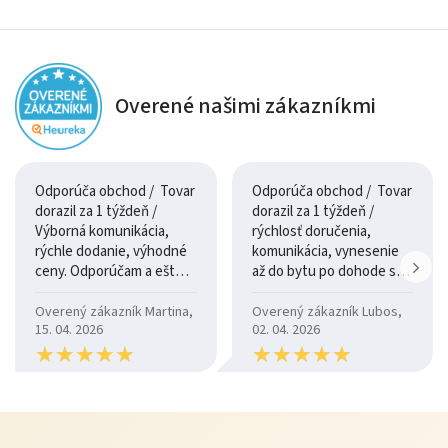
Overené našimi zákazníkmi
Odporúča obchod / Tovar
Odporúča obchod / Tovar
dorazil za 1 týždeň /
dorazil za 1 týždeň /
Výborná komunikácia,
rýchlosť doručenia,
rýchle dodanie, výhodné
komunikácia, vynesenie
ceny. Odporúčam a ešte
až do bytu po dohode so
raz ďakujem.
šoférom
Overený zákazník Martina,
Overený zákazník Lubos,
15. 04. 2026
02. 04. 2026
★
★
★
★
★
★
★
★
★
★
★
★
★
★
★
★
★
★
★
★