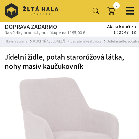
0
DOPRAVA ZADARMO
Akcia končí za
1
2
47
12
Na všetky produkty pri nákupe nad 195,00 €
Hlavná strana
KUCHYŇA, JEDÁLEŇ
Jedálenské stoličky
Jídelní židle, pota
Jídelní židle, potah starorůžová látka,
nohy masiv kaučukovník