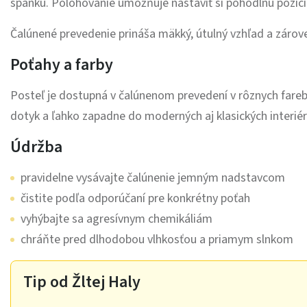
spánku. Polohovanie umožňuje nastaviť si pohodlnú pozíci
Čalúnené prevedenie prináša mäkký, útulný vzhľad a zárov
Poťahy a farby
Posteľ je dostupná v čalúnenom prevedení v rôznych fareb
dotyk a ľahko zapadne do moderných aj klasických interiér
Údržba
pravidelne vysávajte čalúnenie jemným nadstavcom
čistite podľa odporúčaní pre konkrétny poťah
vyhýbajte sa agresívnym chemikáliám
chráňte pred dlhodobou vlhkosťou a priamym slnkom
Tip od Žltej Haly