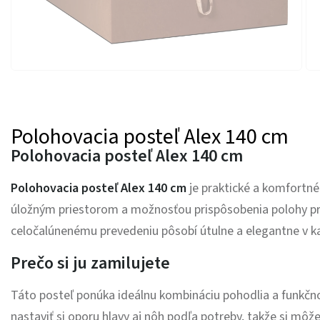
Polohovacia posteľ Alex 140 cm
Polohovacia posteľ Alex 140 cm
Polohovacia posteľ Alex 140 cm
je praktické a komfortné
úložným priestorom a možnosťou prispôsobenia polohy pr
celočalúnenému prevedeniu pôsobí útulne a elegantne v ka
Prečo si ju zamilujete
Táto posteľ ponúka ideálnu kombináciu pohodlia a funkčn
nastaviť si oporu hlavy aj nôh podľa potreby, takže si môžet