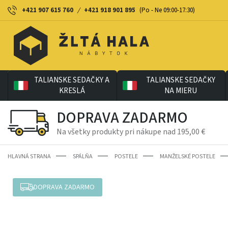
+421 907 615 760
/
+421 918 901 895
(Po - Ne 09:00-17:30)
TALIANSKE SEDAČKY A
TALIANSKE SEDAČKY
KRESLÁ
NA MIERU
DOPRAVA ZADARMO
Na všetky produkty pri nákupe nad 195,00 €
HLAVNÁ STRANA
SPÁLŇA
POSTELE
MANŽELSKÉ POSTELE
DOPRAVA ZADARMO
-8%