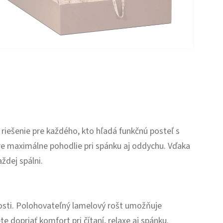
 riešenie pre každého, kto hľadá funkčnú posteľ s
e maximálne pohodlie pri spánku aj oddychu. Vďaka
ždej spálni.
osti. Polohovateľný lamelový rošt umožňuje
e dopriať komfort pri čítaní, relaxe aj spánku.