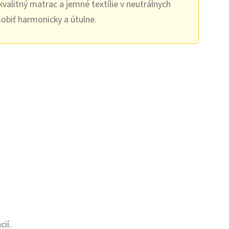
kvalitný matrac a jemné textílie v neutrálnych
sobiť harmonicky a útulne.
ií.