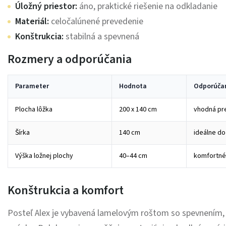
Úložný priestor:
áno, praktické riešenie na odkladanie
Materiál:
celočalúnené prevedenie
Konštrukcia:
stabilná a spevnená
Rozmery a odporúčania
Parameter
Hodnota
Odporúča
Plocha lôžka
200 x 140 cm
vhodná pr
Šírka
140 cm
ideálne do
Výška ložnej plochy
40–44 cm
komfortné 
Konštrukcia a komfort
Posteľ Alex je vybavená lamelovým roštom so spevnením,