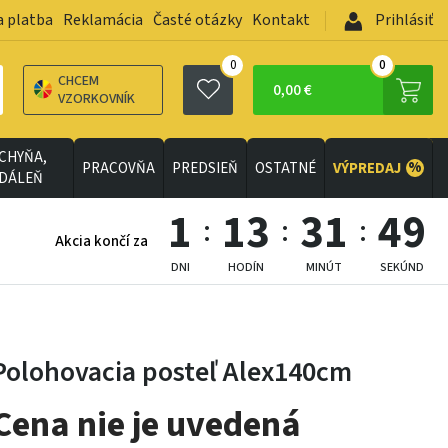
a platba
Reklamácia
Časté otázky
Kontakt
Prihlásiť
0
0
CHCEM
0,00 €
VZORKOVNÍK
CHYŇA,
%
PRACOVŇA
PREDSIEŇ
OSTATNÉ
VÝPREDAJ
EDÁLEŇ
1
13
31
47
Akcia končí za
DNI
HODÍN
MINÚT
SEKÚND
Polohovacia posteľ Alex140cm
Cena nie je uvedená