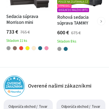
POUZE NA ZLUTAHALA.CZ
polohovacie podhlavníky
VÝPRODEJ
IDEÁLNÍ DO MALÉHO BYTU
celočalúnené prevedenie
Sedacia súprava
Rohová sedacia
veľkorysý rozmer lôžka 215x128 cm
Morrison mini
súprava TAMMY
733
€
600
€
765
€
675
€
Skladom 11 ks
Skladom 8 ks
Overené našimi zákazníkmi
Odporúča obchod / Tovar
Odporúča obchod / Tovar