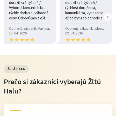
dorazil za 1 týždeň /
dorazil za 1 týždeň /
Výborná komunikácia,
rýchlosť doručenia,
rýchle dodanie, výhodné
komunikácia, vynesenie
ceny. Odporúčam a ešte
až do bytu po dohode so
raz ďakujem.
šoférom
Overený zákazník Martina,
Overený zákazník Lubos,
15. 04. 2026
02. 04. 2026
★
★
★
★
★
★
★
★
★
★
★
★
★
★
★
★
★
★
★
★
ŽLTÁ HALA
Prečo si zákazníci vyberajú Žltú
Halu?