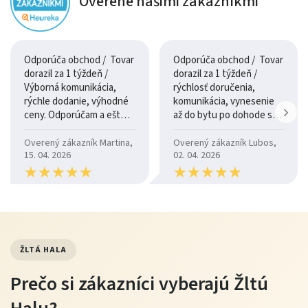
Overené našimi zákazníkmi
Odporúča obchod / Tovar
Odporúča obchod / Tovar
dorazil za 1 týždeň /
dorazil za 1 týždeň /
Výborná komunikácia,
rýchlosť doručenia,
rýchle dodanie, výhodné
komunikácia, vynesenie
ceny. Odporúčam a ešte
až do bytu po dohode so
raz ďakujem.
šoférom
Overený zákazník Martina,
Overený zákazník Lubos,
15. 04. 2026
02. 04. 2026
★
★
★
★
★
★
★
★
★
★
★
★
★
★
★
★
★
★
★
★
ŽLTÁ HALA
Prečo si zákazníci vyberajú Žltú