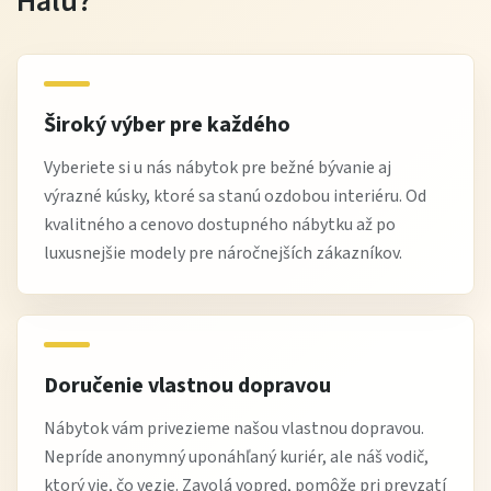
Halu?
Široký výber pre každého
Vyberiete si u nás nábytok pre bežné bývanie aj
výrazné kúsky, ktoré sa stanú ozdobou interiéru. Od
kvalitného a cenovo dostupného nábytku až po
luxusnejšie modely pre náročnejších zákazníkov.
Doručenie vlastnou dopravou
Nábytok vám privezieme našou vlastnou dopravou.
Nepríde anonymný uponáhľaný kuriér, ale náš vodič,
ktorý vie, čo vezie. Zavolá vopred, pomôže pri prevzatí