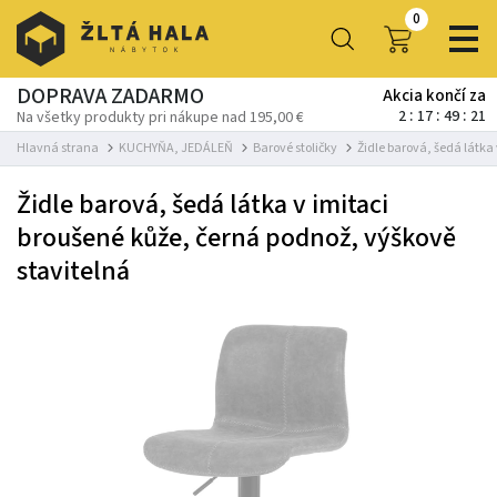
0
DOPRAVA ZADARMO
Akcia končí za
2
17
49
20
Na všetky produkty pri nákupe nad 195,00 €
Hlavná strana
KUCHYŇA, JEDÁLEŇ
Barové stoličky
Židle barová, šedá látka
Židle barová, šedá látka v imitaci
broušené kůže, černá podnož, výškově
stavitelná