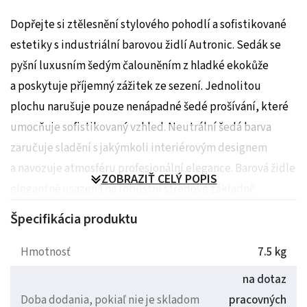
Dopřejte si ztělesnění stylového pohodlí a sofistikované
estetiky s industriální barovou židlí Autronic. Sedák se
pyšní luxusním šedým čalouněním z hladké ekokůže
a poskytuje příjemný zážitek ze sezení. Jednolitou
plochu narušuje pouze nenápadné šedé prošívání, které
umocňuje sofistikovaný vzhled. Neutrální šedá barva
zaručuje sladění s jakýmkoli interiérovým designem
a navozuje atmosféru profesionální elegance. Barová židle
ZOBRAZIŤ CELÝ POPIS
elegantně usazená na robustní středové základně
vyzařuje šarm minimalismu. Je vyrobena z odolného kovu
Špecifikácia produktu
a elegantní černé nohy zajišťují odolnost a stabilitu.
Ideální kombinace řemeslného zpracování a designového
Hmotnosť
7.5 kg
vkusu posouvá barovou židli Autronic z kategorie
na dotaz
nábytku do módního stylu. Barová stolička Autronic
Doba dodania, pokiaľ nie je skladom
pracovných