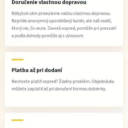
Doručenie vlastnou dopravou
Nábytok vám privezieme našou vlastnou dopravou.
Nepríde anonymný uponáhľaný kuriér, ale náš vodič,
ktorý vie, čo vezie. Zavolá vopred, pomôže pri prevzatí
a podľa dohody pomôže aj s výnosom.
Platba až pri dodaní
Nechcete platiť vopred? Žiadny problém. Objednávku
môžete zaplatiť až pri doručení formou dobierky.