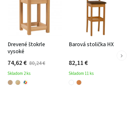
Drevené štokrle
Barová stolička HX
vysoké
74,62
€
82,11
€
80,24
€
Skladom 2 ks
Skladom 11 ks