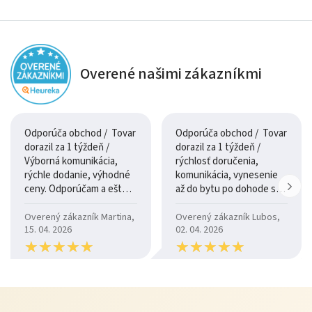
Overené našimi zákazníkmi
Odporúča obchod / Tovar
Odporúča obchod / Tovar
dorazil za 1 týždeň /
dorazil za 1 týždeň /
Výborná komunikácia,
rýchlosť doručenia,
rýchle dodanie, výhodné
komunikácia, vynesenie
ceny. Odporúčam a ešte
až do bytu po dohode so
raz ďakujem.
šoférom
Overený zákazník Martina,
Overený zákazník Lubos,
15. 04. 2026
02. 04. 2026
★
★
★
★
★
★
★
★
★
★
★
★
★
★
★
★
★
★
★
★