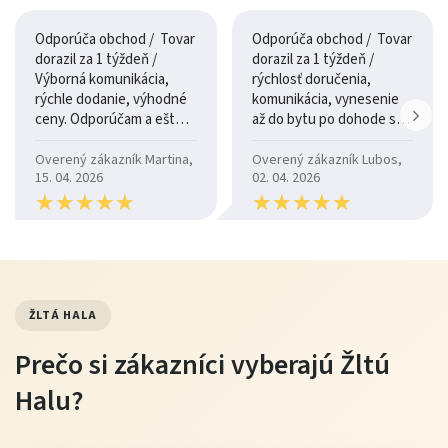
Odporúča obchod / Tovar
Odporúča obchod / Tovar
dorazil za 1 týždeň /
dorazil za 1 týždeň /
Výborná komunikácia,
rýchlosť doručenia,
rýchle dodanie, výhodné
komunikácia, vynesenie
ceny. Odporúčam a ešte
až do bytu po dohode so
raz ďakujem.
šoférom
Overený zákazník Martina,
Overený zákazník Lubos,
15. 04. 2026
02. 04. 2026
★
★
★
★
★
★
★
★
★
★
★
★
★
★
★
★
★
★
★
★
ŽLTÁ HALA
Prečo si zákazníci vyberajú Žltú
Halu?