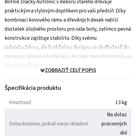
Botník značky Autronic v dekoru starého dřeva je
praktickým a stylovým doplňkem pro vaši předsíň. Díky
kombinaci kovového rámu a dřevěných desek nabízí
dostatek úložného prostoru pro vaše boty, zatímco pevná
konstrukce zajišťuje stabilitu. Díky svému
jednoduchému, ale funkčnímu designu se skvěle hodí do
moderně zařízených interiérů. Rozměr menšího botníku je
78 x 30,5 x 27 cm.
ZOBRAZIŤ CELÝ POPIS
Hmotnost: 13 kg
Špecifikácia produktu
Hmotnosť
13 kg
Na dotaz
Doba dodania, pokiaľ nie je skladom
pracovných
dní