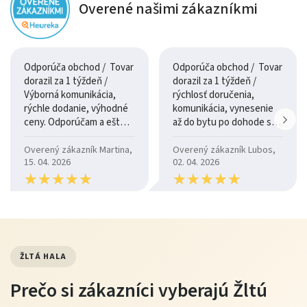
Overené našimi zákazníkmi
Odporúča obchod / Tovar
Odporúča obchod / Tovar
dorazil za 1 týždeň /
dorazil za 1 týždeň /
Výborná komunikácia,
rýchlosť doručenia,
rýchle dodanie, výhodné
komunikácia, vynesenie
ceny. Odporúčam a ešte
až do bytu po dohode so
raz ďakujem.
šoférom
Overený zákazník Martina,
Overený zákazník Lubos,
15. 04. 2026
02. 04. 2026
★
★
★
★
★
★
★
★
★
★
★
★
★
★
★
★
★
★
★
★
ŽLTÁ HALA
Prečo si zákazníci vyberajú Žltú