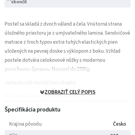
skončil
Posteľ sa skladá z dvoch váľand a čela. Vnútorná strana
úložného priestoru je z umývateľného lamina. Sendvičové
matrace z troch typov extra tuhých elastických pien
uložených na pevnej doske s výklopom z boku. Vzhľad
postele dotvára celokovové nôžky s modernou
povrchovou úpravou. Nosnosť do 150Kg.
Jednoduchá montáž bez náradia.
ZOBRAZIŤ CELÝ POPIS
Ponúkame výber z troch druhov čiel.
Špecifikácia produktu
Na posteľ je možné priobjednať Topper s príjemnou
látkou Tencel, ktorý prinesie väčší komfort a úžitkové
Krajina pôvodu
Česko
vlastnosti. Topper výška 4 cm z elastickej peny, poťah