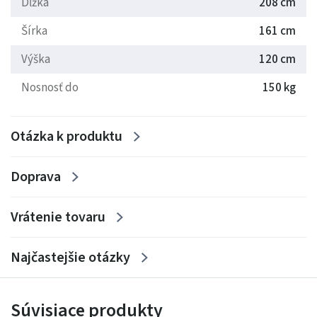
Dĺžka
208 cm
Tencel prateľný na 60 ° C.
Šírka
161 cm
Výška
120 cm
Nosnosť do
150 kg
Otázka k produktu
Doprava
Vrátenie tovaru
Najčastejšie otázky
Súvisiace produkty