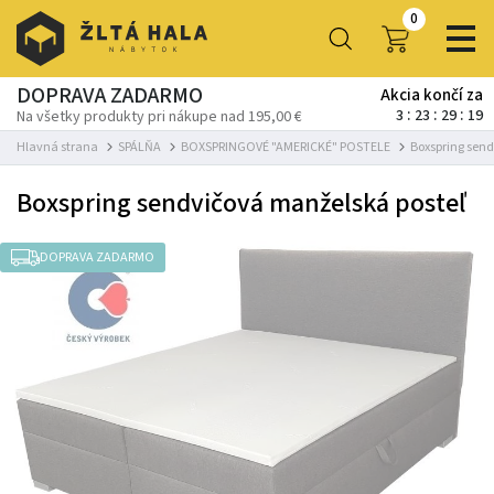
0
DOPRAVA ZADARMO
Akcia končí za
3
23
29
18
Na všetky produkty pri nákupe nad 195,00 €
Hlavná strana
SPÁLŇA
BOXSPRINGOVÉ "AMERICKÉ" POSTELE
Boxspring send
Boxspring sendvičová manželská posteľ
DOPRAVA ZADARMO
-14%