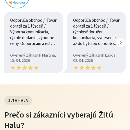
vyhnúť sa agresívnym chemikáliám a nadmernej
vlhkosti
Odporúča obchod / Tovar
Odporúča obchod / Tovar
pri škvrnách použiť vhodný čistiaci prostriedok na látku
dorazil za 1 týždeň /
dorazil za 1 týždeň /
Výborná komunikácia,
rýchlosť doručenia,
rýchle dodanie, výhodné
komunikácia, vynesenie
Tip od Žltej Haly
ceny. Odporúčam a ešte
až do bytu po dohode so
raz ďakujem.
šoférom
Dizajnovú posteľ MOET umiestnite centrálne v
Overený zákazník Martina,
Overený zákazník Lubos,
spálni a doplňte ju kvalitným matracom a vankúšmi.
15. 04. 2026
02. 04. 2026
★
★
★
★
★
★
★
★
★
★
★
★
★
★
★
★
★
★
★
★
Skombinujte s nočnými stolíkmi a dekoračnými
doplnkami pre útulnú a štýlovú atmosféru.
ŽLTÁ HALA
Výhody nákupu na Žltej Hale
Prečo si zákazníci vyberajú Žltú
moderný a nadčasový dizajn
Halu?
pevná konštrukcia a kvalitné čalúnenie