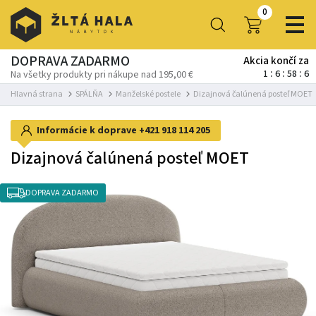
0
DOPRAVA ZADARMO
Akcia končí za
1
6
58
5
Na všetky produkty pri nákupe nad 195,00 €
Hlavná strana
SPÁLŇA
Manželské postele
Dizajnová čalúnená posteľ MOET
Informácie k doprave
+421 918 114 205
Dizajnová čalúnená posteľ MOET
DOPRAVA ZADARMO