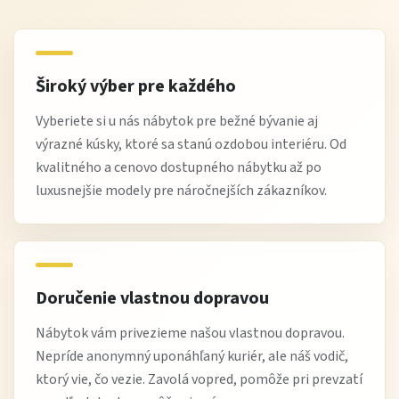
komfortné a ergonomické sedenie pri relaxe v posteli
doprava a výnos až k vám domov
odborné poradenstvo pri výbere postele a matraca
Široký výber pre každého
Najčastejšie otázky
Vyberiete si u nás nábytok pre bežné bývanie aj
výrazné kúsky, ktoré sa stanú ozdobou interiéru. Od
Je posteľ vhodná na každodenné spanie?
kvalitného a cenovo dostupného nábytku až po
Áno, kvalitná konštrukcia a pohodlná výplň zaručujú
luxusnejšie modely pre náročnejších zákazníkov.
komfort aj pri každodennom používaní.
Je čalúnenie odolné?
Áno, použité materiály sú odolné a vhodné na dlhodobé
používanie.
Doručenie vlastnou dopravou
Čo si zákazníci obľúbili?
Nábytok vám privezieme našou vlastnou dopravou.
Nepríde anonymný uponáhľaný kuriér, ale náš vodič,
Moderný dizajn, pohodlné čalúnenie a kvalitnú
ktorý vie, čo vezie. Zavolá vopred, pomôže pri prevzatí
konštrukciu, ktorá zvyšuje komfort spánku.