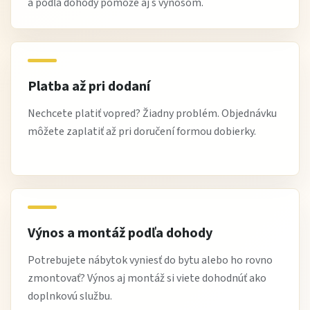
a podľa dohody pomôže aj s výnosom.
Stručne:
Posteľ MOET
ponúka
komfortné a pohodlné ležanie
s
pevnou čalúnenou konštrukciou
. Ideálna ako
dizajnová
Platba až pri dodaní
posteľ do spálne
,
komfortný nábytok na relax
a
štýlový
Nechcete platiť vopred? Žiadny problém. Objednávku
doplnok interiéru
.
môžete zaplatiť až pri doručení formou dobierky.
Zmeňte svoju spálňu na miesto pohodlia a štýlu s
posteľou MOET.
Výnos a montáž podľa dohody
Potrebujete nábytok vyniesť do bytu alebo ho rovno
zmontovať? Výnos aj montáž si viete dohodnúť ako
doplnkovú službu.