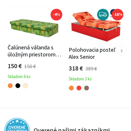
-4%
-18%
Čalúnená váľanda s
Polohovacia posteľ
úložným priestorom
Alex Senior
Karel - molitanová
150
€
156
€
318
€
389
€
Skladom 6 ks
Skladom 3 ks
Overené našimi zákazníkmi