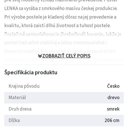
LENKA sa vyrába z smrkového masívu českej produkcie.
Pri výrobe postele je kladený dôraz na jej prevedenie a
kvalitu, ktorá zaistí dlhú životnosť a tuhosť postele.
Posteľ má samouťahovacie (hrebeňové) kovanie, takže je
posteľ tiež veľmi stabilná a ľahko zmontovateľná i
demontovateľná. Pre povrchovú úpravu je použitý len
ZOBRAZIŤ CELÝ POPIS
ekologický, vodou riedený bezfarebný lak. Ponúkame tiež
možnosť morenia, ktoré je za príplatok.
Špecifikácia produktu
V základnej ponuke sú rozmery
pre štandardné matrace o
Krajina pôvodu
Česko
veľkosti 200x80, 90, 100 cm
. Ponúkame tiež možnosť
Materiál
drevo
atypu (cena na vyžiadanie).
Základná výška bočnice
(hornej hrany) je 45 cm
, ktorý je vhodný pre seniorov a
Druh dreva
smrek
osoby s vyššou postavou.
Dĺžka
206 cm