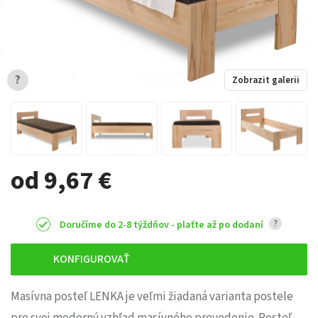
?
Zobrazit galerii
od 9,67 €
?
Doručíme do 2-8 týždňov - plaťte až po dodaní
KONFIGUROVAŤ
Masívna posteľ LENKA je veľmi žiadaná varianta postele
pre svoj moderný vzhľad masívného prevedenie. Posteľ