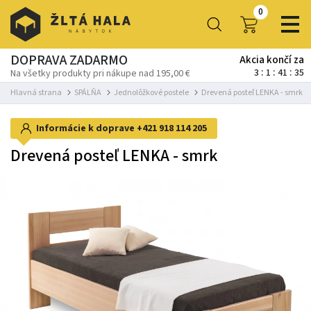
0
DOPRAVA ZADARMO
Akcia končí za
3
1
41
34
Na všetky produkty pri nákupe nad 195,00 €
Hlavná strana
SPÁLŇA
Jednolôžkové postele
Drevená posteľ LENKA - smrk
Informácie k doprave
+421 918 114 205
Drevená posteľ LENKA - smrk
-25%