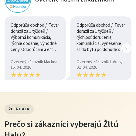
Odporúča obchod / Tovar
Odporúča obchod / Tovar
dorazil za 1 týždeň /
dorazil za 1 týždeň /
Výborná komunikácia,
rýchlosť doručenia,
rýchle dodanie, výhodné
komunikácia, vynesenie
ceny. Odporúčam a ešte
až do bytu po dohode so
raz ďakujem.
šoférom
Overený zákazník Martina,
Overený zákazník Lubos,
15. 04. 2026
02. 04. 2026
★
★
★
★
★
★
★
★
★
★
★
★
★
★
★
★
★
★
★
★
ŽLTÁ HALA
Prečo si zákazníci vyberajú Žltú
Halu?