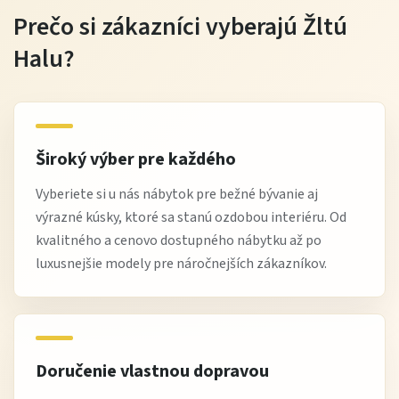
používajte podložky pod horúce riady
Prečo si zákazníci vyberajú Žltú
Halu?
Tip od Žltej Haly
Jedálenský stôl Patrik 1 odporúčame kombinovať so
stoličkami v kontrastných farbách, čím vytvoríte
moderný a vizuálne zaujímavý jedálenský kút. Do
Široký výber pre každého
menších priestorov zvoľte svetlejšie doplnky pre
Vyberiete si u nás nábytok pre bežné bývanie aj
vzdušnejší dojem.
výrazné kúsky, ktoré sa stanú ozdobou interiéru. Od
kvalitného a cenovo dostupného nábytku až po
luxusnejšie modely pre náročnejších zákazníkov.
Výhody nákupu na Žltej Hale
praktické jedálenské stoly do každej domácnosti
univerzálny dizajn vhodný do rôznych interiérov
Doručenie vlastnou dopravou
výborný pomer cena / funkčnosť