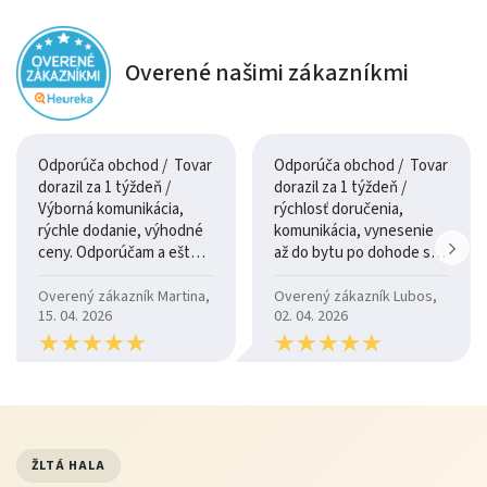
využitie v každej domácnosti.
Jednoduchý tvar umožňuje ľahké umiestnenie do
Overené našimi zákazníkmi
rôznych typov interiérov bez narušenia priestoru.
Povrch a dizajn
Odporúča obchod / Tovar
Odporúča obchod / Tovar
dorazil za 1 týždeň /
dorazil za 1 týždeň /
Čistý a univerzálny dizajn stola umožňuje jeho
Výborná komunikácia,
rýchlosť doručenia,
jednoduché kombinovanie so stoličkami v rôznych
rýchle dodanie, výhodné
komunikácia, vynesenie
ceny. Odporúčam a ešte
až do bytu po dohode so
štýloch. Pôsobí neutrálne, no zároveň elegantne, vďaka
raz ďakujem.
šoférom
čomu zapadne do modernej aj klasickej jedálne.
Overený zákazník Martina,
Overený zákazník Lubos,
15. 04. 2026
02. 04. 2026
★
★
★
★
★
★
★
★
★
★
★
★
★
★
★
★
★
★
★
★
Údržba
pravidelne utierajte povrch vlhkou handričkou
chráňte pred nadmernou vlhkosťou
nepoužívajte agresívne čistiace prostriedky
ŽLTÁ HALA