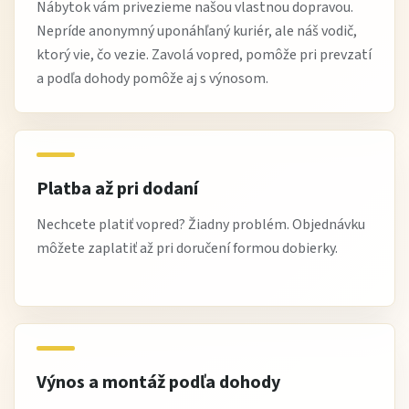
rýchle doručenie a možnosť výnosu
Nábytok vám privezieme našou vlastnou dopravou.
odborné poradenstvo pri výbere nábytku
Nepríde anonymný uponáhľaný kuriér, ale náš vodič,
ktorý vie, čo vezie. Zavolá vopred, pomôže pri prevzatí
overené produkty s dlhou životnosťou
a podľa dohody pomôže aj s výnosom.
Najčastejšie otázky
Je stôl vhodný do menšej kuchyne?
Áno, vďaka jednoduchému dizajnu sa hodí aj do menších
Platba až pri dodaní
priestorov.
Nechcete platiť vopred? Žiadny problém. Objednávku
Je možné kombinovať ho s rôznymi stoličkami?
môžete zaplatiť až pri doručení formou dobierky.
Áno, univerzálny dizajn umožňuje rôzne kombinácie.
Je vhodný na každodenné používanie?
Áno, je navrhnutý pre bežné rodinné stolovanie.
Sú dostupné presné rozmery?
Výnos a montáž podľa dohody
Nie sú špecifikované, odporúča sa výber podľa priestoru.