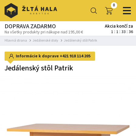
0
DOPRAVA ZADARMO
Akcia končí za
1
1
33
33
Na všetky produkty pri nákupe nad 195,00 €
Hlavná strana
Jedálenské stoly
Jedálenský stôl Patrik
Informácie k doprave
+421 918 114 205
Jedálenský stôl Patrik
-39%