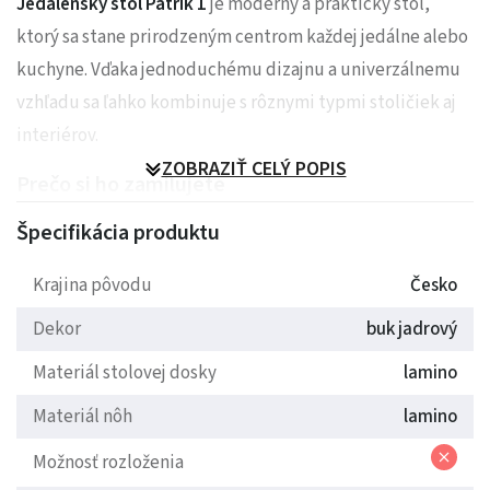
Jedálenský stôl Patrik 1
je moderný a praktický stôl,
ktorý sa stane prirodzeným centrom každej jedálne alebo
kuchyne. Vďaka jednoduchému dizajnu a univerzálnemu
vzhľadu sa ľahko kombinuje s rôznymi typmi stoličiek aj
interiérov.
ZOBRAZIŤ CELÝ POPIS
Prečo si ho zamilujete
Špecifikácia produktu
Stôl Patrik 1 je navrhnutý tak, aby priniesol do
domácnosti pohodlie pri spoločnom stolovaní a zároveň
Krajina pôvodu
Česko
pôsobil esteticky a upratane. Je ideálny na každodenné
Dekor
buk jadrový
používanie aj rodinné stretnutia.
Materiál stolovej dosky
lamino
Oceníte najmä
kombináciu jednoduchej elegancie,
praktickosti a univerzálneho dizajnu
, ktorý zapadne do
Materiál nôh
lamino
moderných aj klasických interiérov.
Možnosť rozloženia