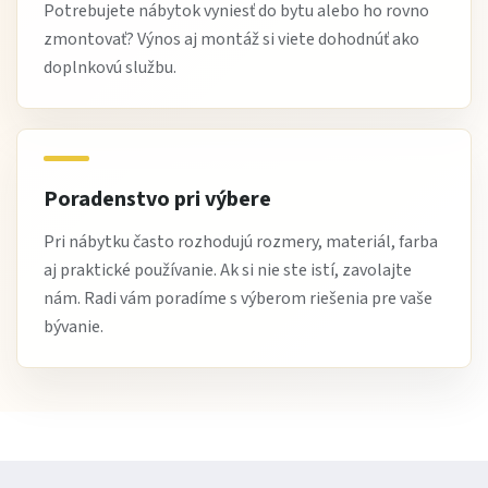
Potrebujete nábytok vyniesť do bytu alebo ho rovno
Čo si na ňom zákazníci najviac obľúbili
zmontovať? Výnos aj montáž si viete dohodnúť ako
doplnkovú službu.
Zákazníci oceňujú najmä
jednoduchý dizajn, stabilitu a
univerzálne využitie
, vďaka ktorému sa hodí do rôznych
typov jedální.
Poradenstvo pri výbere
Stručne:
Pri nábytku často rozhodujú rozmery, materiál, farba
Jedálenský stôl Patrik 1
je
praktický a univerzálny
aj praktické používanie. Ak si nie ste istí, zavolajte
jedálenský stôl
vhodný do kuchyne aj jedálne. Ideálny ako
nám. Radi vám poradíme s výberom riešenia pre vaše
jedálenský stôl do bytu
,
moderný stôl do jedálne
a
bývanie.
praktický stôl na každodenné stolovanie
.
Vytvorte si príjemný priestor pre spoločné chvíle pri
stole.