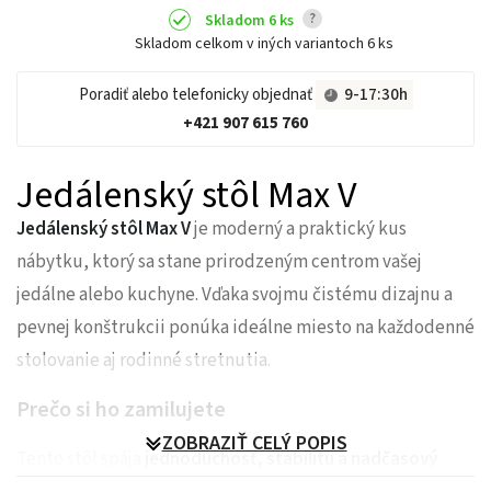
?
Skladom 6 ks
Skladom celkom v iných variantoch
6 ks
Poradiť alebo telefonicky objednať
9-17:30h
+421 907 615 760
Jedálenský stôl Max V
Jedálenský stôl Max V
je moderný a praktický kus
nábytku, ktorý sa stane prirodzeným centrom vašej
jedálne alebo kuchyne. Vďaka svojmu čistému dizajnu a
pevnej konštrukcii ponúka ideálne miesto na každodenné
stolovanie aj rodinné stretnutia.
Prečo si ho zamilujete
ZOBRAZIŤ CELÝ POPIS
Tento stôl spája
jednoduchosť, stabilitu a nadčasový