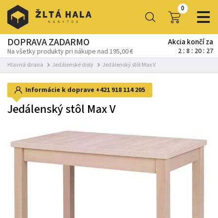
0
DOPRAVA ZADARMO
Akcia končí za
2
8
20
27
Na všetky produkty pri nákupe nad 195,00 €
Hlavná strana
Jedálenské stoly
Jedálenský stôl Max V
Informácie k doprave
+421 918 114 205
Jedálenský stôl Max V
-26%