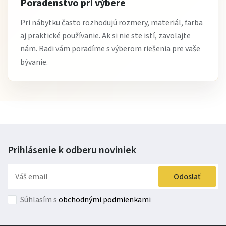
Stručne:
Poradenstvo pri výbere
Pri nábytku často rozhodujú rozmery, materiál, farba
Jedálenský stôl Max V
je moderný a stabilný jedálenský
aj praktické používanie. Ak si nie ste istí, zavolajte
stôl s jednoduchým dizajnom vhodný do každej
nám. Radi vám poradíme s výberom riešenia pre vaše
domácnosti. Ideálne riešenie ako
jedálenský stôl do
bývanie.
kuchyne
,
moderný jedálenský stôl
alebo
praktický stôl
na každodenné použitie
.
Vyberte si jedálenský stôl Max V a vytvorte si pohodlné
miesto pre každodenné stolovanie. Objednajte si ho ešte
dnes alebo nás kontaktujte pre poradenstvo.
Prihlásenie k odberu
noviniek
Odoslať
Súhlasím s
obchodnými podmienkami