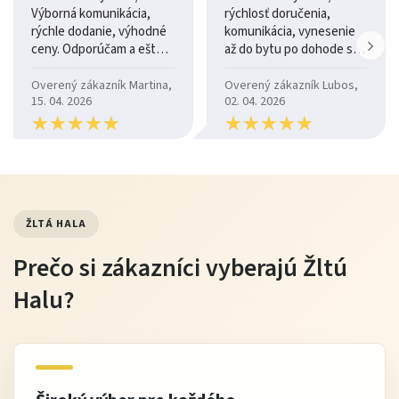
ani po rokoch používania.
Výborná komunikácia,
rýchlosť doručenia,
rýchle dodanie, výhodné
komunikácia, vynesenie
ceny. Odporúčam a ešte
až do bytu po dohode so
Údržba
raz ďakujem.
šoférom
Overený zákazník Martina,
Overený zákazník Lubos,
povrch pravidelne utierajte vlhkou handričkou
15. 04. 2026
02. 04. 2026
používajte
★
★
★
★
★
★
★
★
jemné čistiace prostriedky
★
★
★
★
★
★
★
★
★
★
★
★
chráňte pred ostrými predmetmi a vlhkosťou
vyhýbajte sa agresívnym chemikáliám
ŽLTÁ HALA
Tip od Žltej Haly
Prečo si zákazníci vyberajú Žltú
Ak chcete jedálenský stôl Max V ešte viac zvýrazniť,
Halu?
doplňte ho kontrastnými stoličkami alebo výrazným
závesným svietidlom. Vytvoríte tak príjemné
centrum celej jedálne.