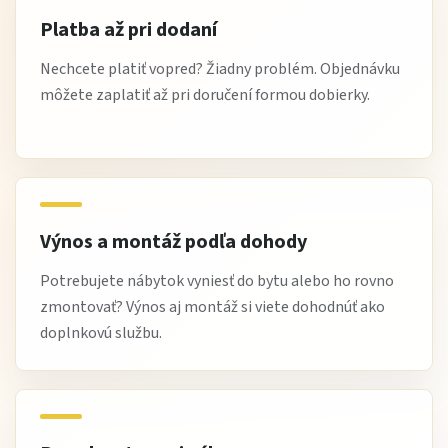
Je stôl stabilný?
Platba až pri dodaní
Áno, jeho konštrukcia je pevná a stabilná.
Nechcete platiť vopred? Žiadny problém. Objednávku
Hodí sa do menšej kuchyne?
môžete zaplatiť až pri doručení formou dobierky.
Áno, vďaka jednoduchému dizajnu sa hodí aj do menších
priestorov.
Vyžaduje náročnú údržbu?
Nie, stačí bežné čistenie jemnou handričkou.
Výnos a montáž podľa dohody
Čo si na ňom zákazníci obľúbili
Potrebujete nábytok vyniesť do bytu alebo ho rovno
zmontovať? Výnos aj montáž si viete dohodnúť ako
Zákazníci oceňujú najmä
jednoduchý a univerzálny dizajn
,
doplnkovú službu.
ktorý sa hodí do každého interiéru. Veľmi pozitívne
hodnotia aj
stabilitu a praktické využitie
pri
každodennom stolovaní.