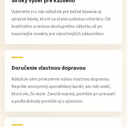
Široký výber pre každého
Výhody nákupu na Žltej Hale
Vyberiete si u nás nábytok pre bežné bývanie aj
výrazné kúsky, ktoré sa stanú ozdobou interiéru. Od
overená kvalita nábytku od spoľahlivých výrobcov
kvalitného a cenovo dostupného nábytku až po
výborný pomer
cena / výkon
luxusnejšie modely pre náročnejších zákazníkov.
možnosť platby až po dodaní podľa podmienok
doprava až k vám domov, často zadarmo pri vyššej
objednávke
odborné poradenstvo pri výbere
Doručenie vlastnou dopravou
Najčastejšie otázky
Nábytok vám privezieme našou vlastnou dopravou.
Nepríde anonymný uponáhľaný kuriér, ale náš vodič,
Je stôl vhodný na každodenné používanie?
ktorý vie, čo vezie. Zavolá vopred, pomôže pri prevzatí
Áno, je navrhnutý na bežné každodenné stolovanie.
a podľa dohody pomôže aj s výnosom.
Pre koľko osôb je vhodný?
Vhodný je pre rodinné stolovanie v bežnej domácnosti.