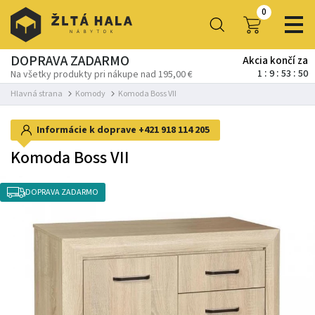
0
DOPRAVA ZADARMO
Akcia končí za
1
9
53
48
Na všetky produkty pri nákupe nad 195,00 €
Hlavná strana
Komody
Komoda Boss VII
Informácie k doprave
+421 918 114 205
Komoda Boss VII
DOPRAVA ZADARMO