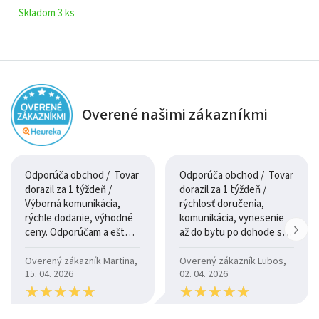
Skladom 3 ks
Overené našimi zákazníkmi
Odporúča obchod / Tovar
Odporúča obchod / Tovar
dorazil za 1 týždeň /
dorazil za 1 týždeň /
Výborná komunikácia,
rýchlosť doručenia,
rýchle dodanie, výhodné
komunikácia, vynesenie
ceny. Odporúčam a ešte
až do bytu po dohode so
raz ďakujem.
šoférom
Overený zákazník Martina,
Overený zákazník Lubos,
15. 04. 2026
02. 04. 2026
★
★
★
★
★
★
★
★
★
★
★
★
★
★
★
★
★
★
★
★