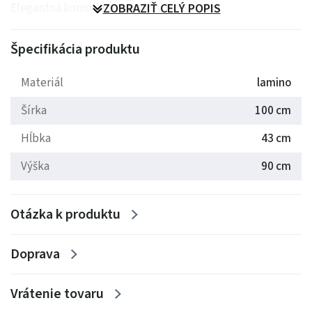
Elegantná komoda zo systému Boss.
ZOBRAZIŤ CELÝ POPIS
Špecifikácia produktu
Materiál
lamino
Šírka
100 cm
Hĺbka
43 cm
Výška
90 cm
Otázka k produktu
Doprava
Vrátenie tovaru