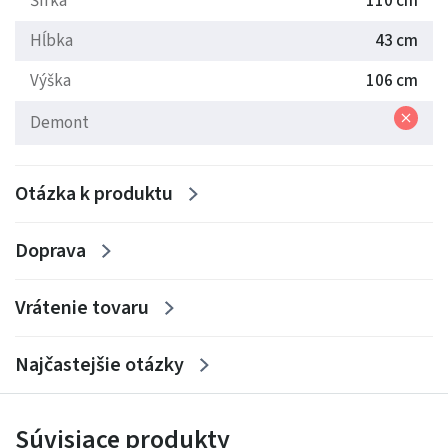
Šírka
110 cm
Hĺbka
43 cm
Výška
106 cm
Demont
Otázka k produktu
Doprava
Vrátenie tovaru
Najčastejšie otázky
Súvisiace produkty