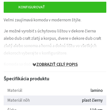
KONFIGUROVAŤ
Veľmi zaujímavá komoda v modernom štýle.
Je možné vyrobiť s úchytovou lištou v dekore čierna
alebo dub craft zlatý a korpus, dvere v dekore dub craft
zlatý alebo sonoma a hornú a dolnú lištu vo všetkých
dekoroch vyberajte v konfigurátore.
Komoda sa dodáva zmontovaná.
ZOBRAZIŤ CELÝ POPIS
Špecifikácia produktu
Materiál
lamino
Materiál nôh
plast čierny