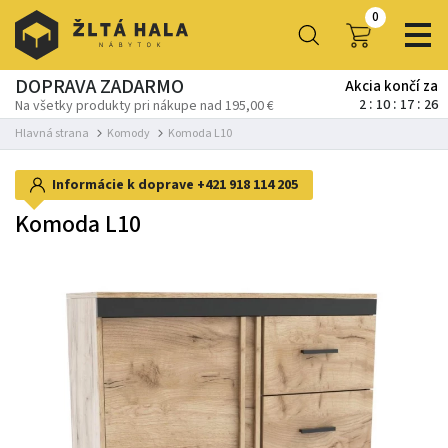
0
DOPRAVA ZADARMO
Akcia končí za
2
10
17
24
Na všetky produkty pri nákupe nad 195,00 €
Hlavná strana
Komody
Komoda L10
Informácie k doprave
+421 918 114 205
Komoda L10