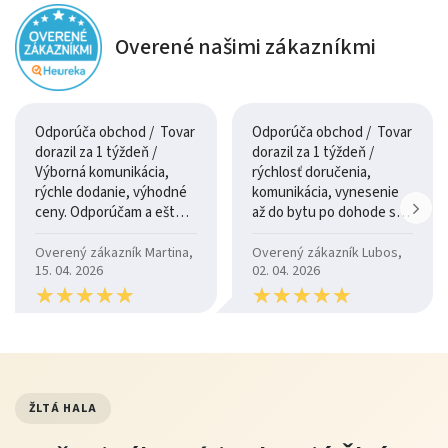
Overené našimi zákazníkmi
Odporúča obchod / Tovar
Odporúča obchod / Tovar
dorazil za 1 týždeň /
dorazil za 1 týždeň /
Výborná komunikácia,
rýchlosť doručenia,
rýchle dodanie, výhodné
komunikácia, vynesenie
ceny. Odporúčam a ešte
až do bytu po dohode so
raz ďakujem.
šoférom
Overený zákazník Martina,
Overený zákazník Lubos,
15. 04. 2026
02. 04. 2026
★
★
★
★
★
★
★
★
★
★
★
★
★
★
★
★
★
★
★
★
ŽLTÁ HALA