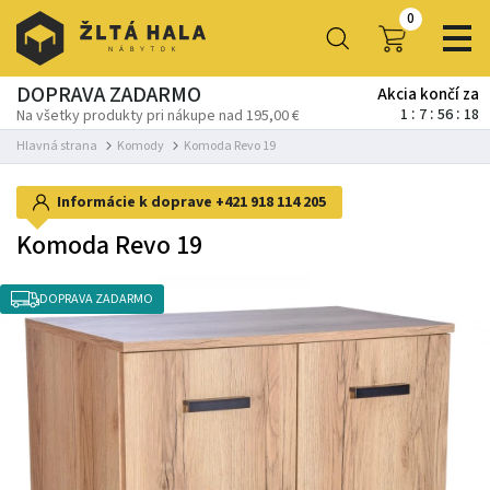
0
DOPRAVA ZADARMO
Akcia končí za
1
7
56
17
Na všetky produkty pri nákupe nad 195,00 €
Hlavná strana
Komody
Komoda Revo 19
Informácie k doprave
+421 918 114 205
Komoda Revo 19
DOPRAVA ZADARMO