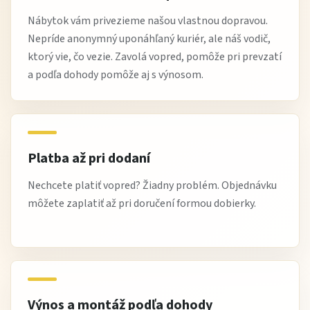
Najčastejšie otázky
Nábytok vám privezieme našou vlastnou dopravou.
Nepríde anonymný uponáhľaný kuriér, ale náš vodič,
Kam sa komoda hodí?
ktorý vie, čo vezie. Zavolá vopred, pomôže pri prevzatí
Do spálne, obývačky aj predsiene.
a podľa dohody pomôže aj s výnosom.
Aký má úložný priestor?
Kombináciu zásuviek a skriniek (podľa prevedenia).
Je vhodná do moderného interiéru?
Platba až pri dodaní
Áno, jej čistý dizajn sa hodí do moderných aj
Nechcete platiť vopred? Žiadny problém. Objednávku
minimalistických priestorov.
môžete zaplatiť až pri doručení formou dobierky.
Je stabilná?
Áno, konštrukcia je pevná a určená na každodenné
používanie.
Vyžaduje náročnú údržbu?
Výnos a montáž podľa dohody