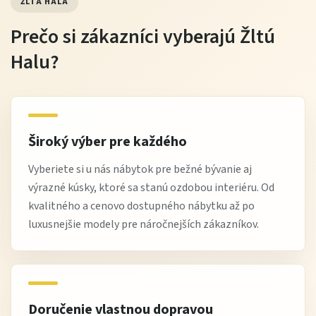
Tip od Žltej Haly
ŽLTÁ HALA
Prečo si zákazníci vyberajú Žltú
Komoda Revo 19 vynikne najmä v kombinácii s
jednoduchými dekoráciami a svetlými farbami.
Halu?
Vytvoríte tak čistý a vzdušný interiér, ktorý pôsobí
harmonicky.
Široký výber pre každého
Výhody nákupu na Žltej Hale
Vyberiete si u nás nábytok pre bežné bývanie aj
výrazné kúsky, ktoré sa stanú ozdobou interiéru. Od
overená kvalita nábytku od spoľahlivých výrobcov
kvalitného a cenovo dostupného nábytku až po
výborný pomer
cena / výkon
luxusnejšie modely pre náročnejších zákazníkov.
možnosť platby až po dodaní podľa podmienok
doprava až k vám domov, často zadarmo pri vyššej
objednávke
odborné poradenstvo pri výbere
Doručenie vlastnou dopravou