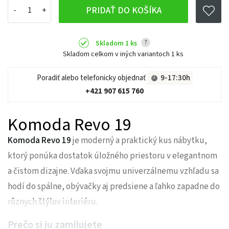
PRIDAŤ DO KOŠÍKA
?
Skladom 1 ks
Skladom celkom v iných variantoch
1 ks
Poradiť alebo telefonicky objednať
9-17:30h
+421 907 615 760
Komoda Revo 19
Komoda Revo 19
je moderný a praktický kus nábytku,
ktorý ponúka dostatok úložného priestoru v elegantnom
a čistom dizajne. Vďaka svojmu univerzálnemu vzhľadu sa
hodí do spálne, obývačky aj predsiene a ľahko zapadne do
rôznych štýlov interiéru.
Prečo si ju zamilujete