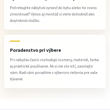
Nie, stačí bežné čistenie jemnou handričkou.
Potrebujete nábytok vyniesť do bytu alebo ho rovno
Čo si na nej zákazníci obľúbili
zmontovať? Výnos aj montáž si viete dohodnúť ako
doplnkovú službu.
Zákazníci oceňujú najmä
praktický úložný priestor a
jednoduchý moderný dizajn
. Veľmi pozitívne hodnotia aj
univerzálnosť využitia v rôznych miestnostiach
.
Stručne:
Poradenstvo pri výbere
Komoda Revo 19
je moderná a praktická komoda s
Pri nábytku často rozhodujú rozmery, materiál, farba
aj praktické používanie. Ak si nie ste istí, zavolajte
univerzálnym využitím, ktorá ponúka prehľadný úložný
nám. Radi vám poradíme s výberom riešenia pre vaše
priestor do každej domácnosti. Ideálne riešenie ako
bývanie.
komoda do spálne
,
komoda do obývačky
alebo
moderná
úložná komoda
.
Vyberte si komodu Revo 19 a získajte štýlový poriadok vo
vašej domácnosti. Objednajte si ju ešte dnes alebo nás