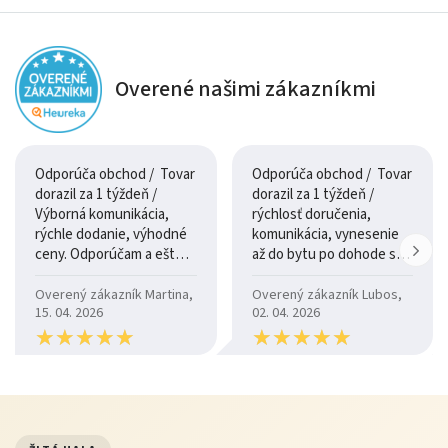
Moderný a jednoduchý dizajn komody Revo 19 sa ľahko
kombinuje s rôznymi typmi nábytku.
Pôsobí elegantne,
neutrálne a nadčasovo
, vďaka čomu zapadne do väčšiny
Overené našimi zákazníkmi
interiérov.
Je ideálnou voľbou pre tých, ktorí uprednostňujú
Odporúča obchod / Tovar
Odporúča obchod / Tovar
funkčný nábytok s čistými líniami.
dorazil za 1 týždeň /
dorazil za 1 týždeň /
Výborná komunikácia,
rýchlosť doručenia,
Údržba
rýchle dodanie, výhodné
komunikácia, vynesenie
ceny. Odporúčam a ešte
až do bytu po dohode so
pravidelne utierajte prach suchou alebo mierne vlhkou
raz ďakujem.
šoférom
Overený zákazník Martina,
Overený zákazník Lubos,
handričkou
15. 04. 2026
02. 04. 2026
používajte
jemné čistiace prostriedky
★
★
★
★
★
★
★
★
★
★
★
★
★
★
★
★
★
★
★
★
vyhýbajte sa nadmernej vlhkosti
nepoužívajte agresívne chemikálie