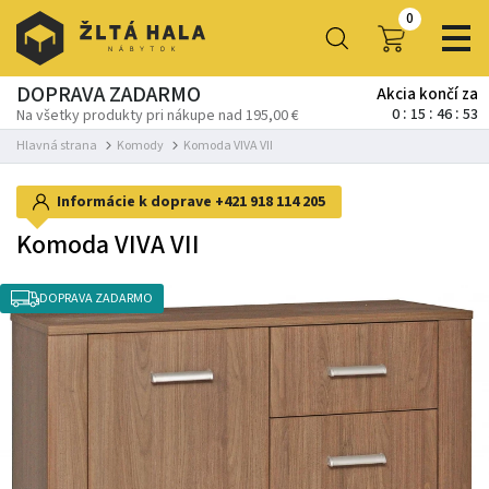
0
DOPRAVA ZADARMO
Akcia končí za
0
15
46
51
Na všetky produkty pri nákupe nad 195,00 €
Hlavná strana
Komody
Komoda VIVA VII
Informácie k doprave
+421 918 114 205
Komoda VIVA VII
DOPRAVA ZADARMO