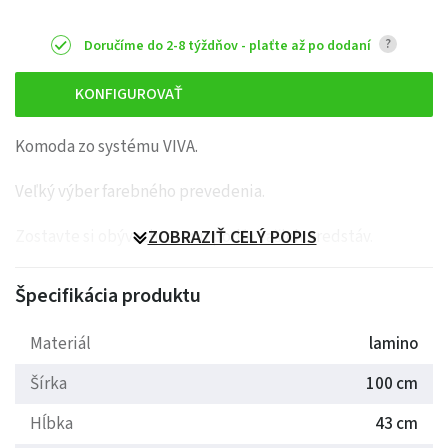
?
Doručíme do 2-8 týždňov - plaťte až po dodaní
KONFIGUROVAŤ
Komoda zo systému VIVA.
Veľký výber farebného prevedenia.
Zostavte si obývaciu stenu podľa Vašich predstáv.
ZOBRAZIŤ CELÝ POPIS
Špecifikácia produktu
Materiál
lamino
Šírka
100 cm
Hĺbka
43 cm