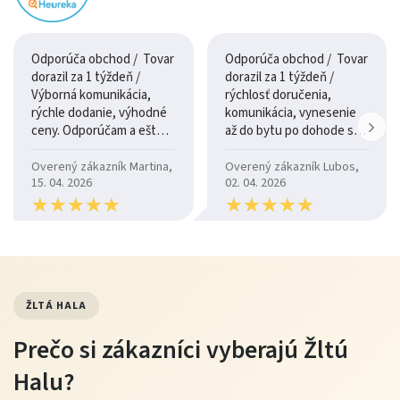
Odporúča obchod / Tovar
Odporúča obchod / Tovar
dorazil za 1 týždeň /
dorazil za 1 týždeň /
Výborná komunikácia,
rýchlosť doručenia,
rýchle dodanie, výhodné
komunikácia, vynesenie
ceny. Odporúčam a ešte
až do bytu po dohode so
raz ďakujem.
šoférom
Overený zákazník Martina,
Overený zákazník Lubos,
15. 04. 2026
02. 04. 2026
★
★
★
★
★
★
★
★
★
★
★
★
★
★
★
★
★
★
★
★
ŽLTÁ HALA
Prečo si zákazníci vyberajú Žltú
Halu?