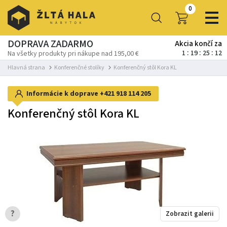
0
DOPRAVA ZADARMO
Akcia končí za
1
19
25
11
Na všetky produkty pri nákupe nad 195,00 €
Hlavná strana
Konferenčné stolíky
Konferenčný stôl Kora KL
Informácie k doprave
+421 918 114 205
Konferenčný stôl Kora KL
?
Zobrazit galerii