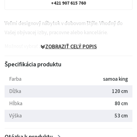
+421 907 615 760
Veľmi designový nábytok v dobovom štýle. Vhodný do
Vašej obývacej izby, pracovne alebo kancelárie.
Možnosť vybrať z dvoch dekorov.
ZOBRAZIŤ CELÝ POPIS
Špecifikácia produktu
Farba
samoa king
Dĺžka
120 cm
Hĺbka
80 cm
Výška
53 cm
Otázka k produktu