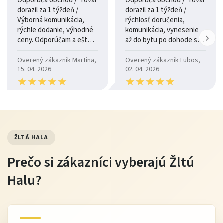
Odporúča obchod / Tovar
Odporúča obchod / Tovar
dorazil za 1 týždeň /
dorazil za 1 týždeň /
Výborná komunikácia,
rýchlosť doručenia,
rýchle dodanie, výhodné
komunikácia, vynesenie
ceny. Odporúčam a ešte
až do bytu po dohode so
raz ďakujem.
šoférom
Overený zákazník Martina,
Overený zákazník Lubos,
15. 04. 2026
02. 04. 2026
★
★
★
★
★
★
★
★
★
★
★
★
★
★
★
★
★
★
★
★
ŽLTÁ HALA
Prečo si zákazníci vyberajú Žltú
Halu?