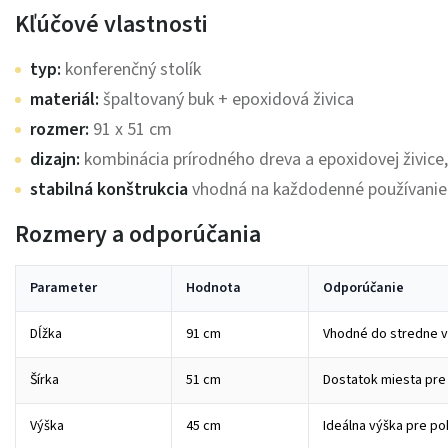
Kľúčové vlastnosti
typ:
konferenčný stolík
materiál:
špaltovaný buk + epoxidová živica
rozmer:
91 x 51 cm
dizajn:
kombinácia prírodného dreva a epoxidovej živice
stabilná konštrukcia
vhodná na každodenné používanie
Rozmery a odporúčania
Parameter
Hodnota
Odporúčanie
Dĺžka
91 cm
Vhodné do stredne v
Šírka
51 cm
Dostatok miesta pre
Výška
45 cm
Ideálna výška pre p