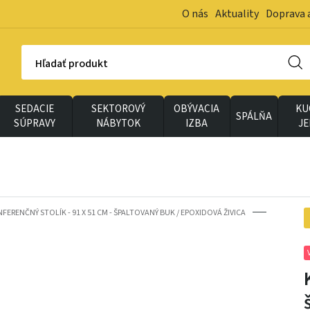
O nás
Aktuality
Doprava 
Hľadať produkt
SEDACIE
SEKTOROVÝ
OBÝVACIA
KU
SPÁLŇA
SÚPRAVY
NÁBYTOK
IZBA
J
FERENČNÝ STOLÍK - 91 X 51 CM - ŠPALTOVANÝ BUK / EPOXIDOVÁ ŽIVICA