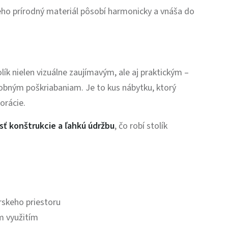
jeho prírodný materiál pôsobí harmonicky a vnáša do
ík nielen vizuálne zaujímavým, ale aj praktickým –
obným poškriabaniam. Je to kus nábytku, ktorý
orácie.
osť konštrukcie a ľahkú údržbu
, čo robí stolík
rskeho priestoru
ým využitím