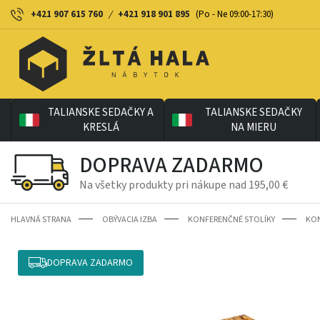
+421 907 615 760
/
+421 918 901 895
(Po - Ne 09:00-17:30)
TALIANSKE SEDAČKY A
TALIANSKE SEDAČKY
KRESLÁ
NA MIERU
DOPRAVA ZADARMO
Na všetky produkty pri nákupe nad 195,00 €
HLAVNÁ STRANA
OBÝVACIA IZBA
KONFERENČNÉ STOLÍKY
KON
DOPRAVA ZADARMO