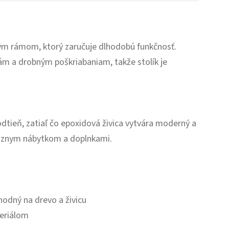
ným rámom, ktorý zaručuje dlhodobú funkčnosť.
nám a drobným poškriabaniam, takže stolík je
odtieň, zatiaľ čo epoxidová živica vytvára moderný a
 rôznym nábytkom a doplnkami.
vhodný na drevo a živicu
eriálom