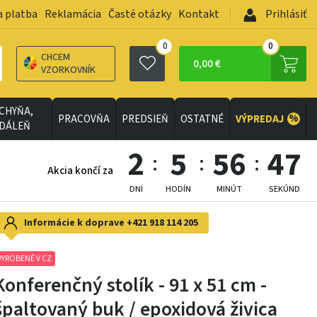
a platba
Reklamácia
Časté otázky
Kontakt
Prihlásiť
0
0
CHCEM
0,00 €
VZORKOVNÍK
CHYŇA,
%
PRACOVŇA
PREDSIEŇ
OSTATNÉ
VÝPREDAJ
EDÁLEŇ
2
5
56
45
Akcia končí za
DNI
HODÍN
MINÚT
SEKÚND
Informácie k doprave
+421 918 114 205
VYROBENÉ V CZ
Konferenčný stolík - 91 x 51 cm -
špaltovaný buk / epoxidová živica