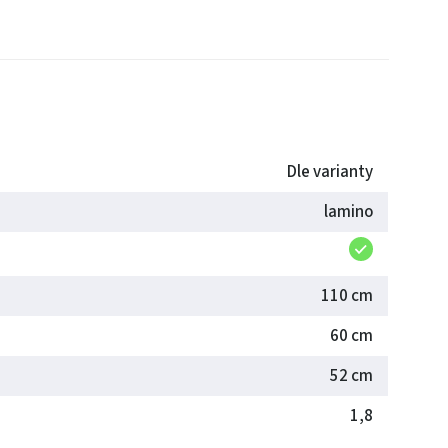
Dle varianty
lamino
110 cm
60 cm
52 cm
1,8