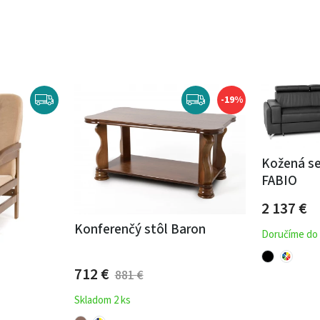
-19%
Kožená se
FABIO
2 137
€
Konferenčý stôl Baron
Doručíme do 
712
€
881
€
Skladom 2 ks