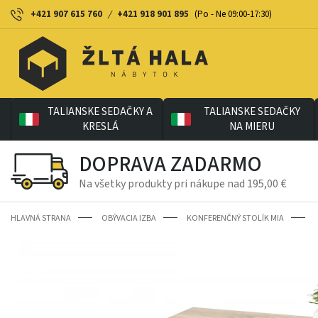
+421 907 615 760
/
+421 918 901 895
(Po - Ne 09:00-17:30)
TALIANSKE SEDAČKY A
TALIANSKE SEDAČKY
KRESLÁ
NA MIERU
DOPRAVA ZADARMO
Na všetky produkty pri nákupe nad 195,00 €
HLAVNÁ STRANA
OBÝVACIA IZBA
KONFERENČNÝ STOLÍK MIA