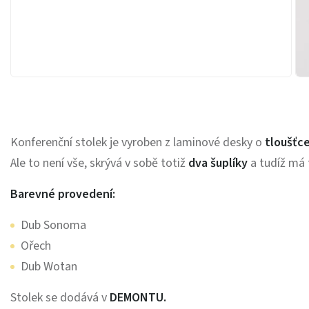
Konferenční stolek je vyroben z laminové desky o
tloušťce
Ale to není vše, skrývá v sobě totiž
dva šuplíky
a tudíž má 
Barevné provedení:
Dub Sonoma
Ořech
Dub Wotan
Stolek se dodává v
DEMONTU.