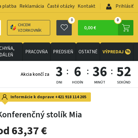
a platba
Reklamácia
Časté otázky
Kontakt
Prihlásiť
0
0
CHCEM
0,00 €
VZORKOVNÍK
CHYŇA,
%
PRACOVŇA
PREDSIEŇ
OSTATNÉ
VÝPREDAJ
EDÁLEŇ
3
6
36
49
Akcia končí za
DNI
HODÍN
MINÚT
SEKÚND
Informácie k doprave
+421 918 114 205
Konferenčný stolík Mia
od 63,37 €