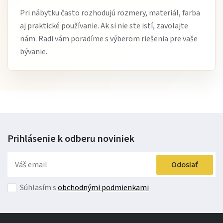
Pri nábytku často rozhodujú rozmery, materiál, farba
Kožená sedacia súprava Castello 2
je elegantná
kožená
aj praktické používanie. Ak si nie ste istí, zavolajte
sedacia súprava do obývačky
, ktorá ponúka komfort,
nám. Radi vám poradíme s výberom riešenia pre vaše
nadčasový dizajn a reprezentatívny vzhľad. Je ideálnou
bývanie.
voľbou pre každého, kto chce spojiť luxus a praktickosť v
jednom kuse nábytku.
Vytvorte si štýlovú a pohodlnú obývačku. Objednajte si
sedaciu súpravu Castello 2 alebo nás kontaktujte pre
poradenstvo.
Prihlásenie k odberu
noviniek
Odoslať
Súhlasím s
obchodnými podmienkami