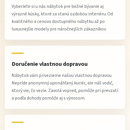
doprava až k vám domov s možnosťou výnosu
Vyberiete si u nás nábytok pre bežné bývanie aj
výrazné kúsky, ktoré sa stanú ozdobou interiéru. Od
odborné poradenstvo pri výbere kožených sedačiek
kvalitného a cenovo dostupného nábytku až po
Čo si zákazníci na tejto sedacej súprave najviac
luxusnejšie modely pre náročnejších zákazníkov.
obľúbili
Zákazníci si najčastejšie pochvaľujú
luxusný vzhľad kože a
pohodlné sedenie
, ktoré pôsobí pevne a zároveň
Doručenie vlastnou dopravou
komfortne. Oceňujú aj jednoduchú údržbu a
Nábytok vám privezieme našou vlastnou dopravou.
reprezentatívny charakter súpravy.
Nepríde anonymný uponáhľaný kuriér, ale náš vodič,
Veľkým plusom je jej schopnosť premeniť obývačku na
ktorý vie, čo vezie. Zavolá vopred, pomôže pri prevzatí
elegantný a útulný priestor.
a podľa dohody pomôže aj s výnosom.
Najčastejšie otázky
Je koža náročná na údržbu?