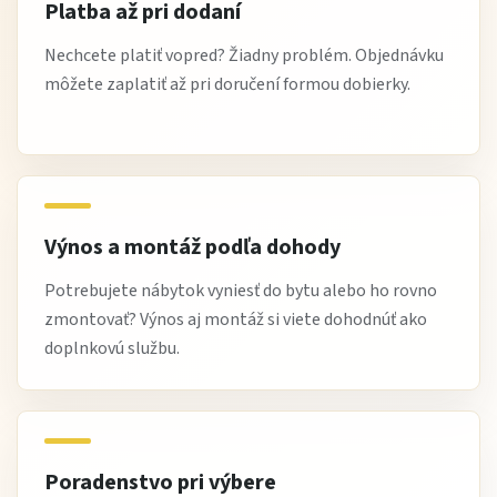
Nie, stačí pravidelné čistenie a občasná starostlivosť o
Platba až pri dodaní
kožu.
Nechcete platiť vopred? Žiadny problém. Objednávku
môžete zaplatiť až pri doručení formou dobierky.
Hodí sa do modernej obývačky?
Áno, jej dizajn je univerzálny a nadčasový.
Je vhodná na každodenné používanie?
Áno, je navrhnutá na bežný aj intenzívny domáci komfort.
Výnos a montáž podľa dohody
Ako pôsobí v priestore?
Potrebujete nábytok vyniesť do bytu alebo ho rovno
Elegantne a reprezentatívne, stáva sa dominantou
zmontovať? Výnos aj montáž si viete dohodnúť ako
miestnosti.
doplnkovú službu.
S čím ju kombinovať?
S drevom, neutrálnymi farbami a minimalistickými
doplnkami.
Poradenstvo pri výbere
Stručne: