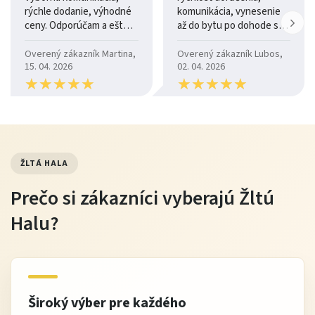
rýchle dodanie, výhodné
komunikácia, vynesenie
vyhnite sa agresívnym chemikáliám
ceny. Odporúčam a ešte
až do bytu po dohode so
raz za čas ošetrite kožu hydratačným prípravkom
raz ďakujem.
šoférom
Overený zákazník Martina,
Overený zákazník Lubos,
15. 04. 2026
02. 04. 2026
Tip od Žltej Haly
★
★
★
★
★
★
★
★
★
★
★
★
★
★
★
★
★
★
★
★
Kožená sedacia súprava Castello 2 vynikne najmä v
kombinácii s dreveným konferenčným stolíkom a
tlmeným osvetlením. Doplnky v neutrálnych farbách
ŽLTÁ HALA
ešte viac zvýraznia jej elegantný charakter.
Prečo si zákazníci vyberajú Žltú
Halu?
Výhody nákupu na Žltej Hale
Overená kvalita nábytku
od spoľahlivých výrobcov
výborný pomer cena / komfort / dizajn
Široký výber pre každého
pri vybraných produktoch možnosť platby až po dodaní