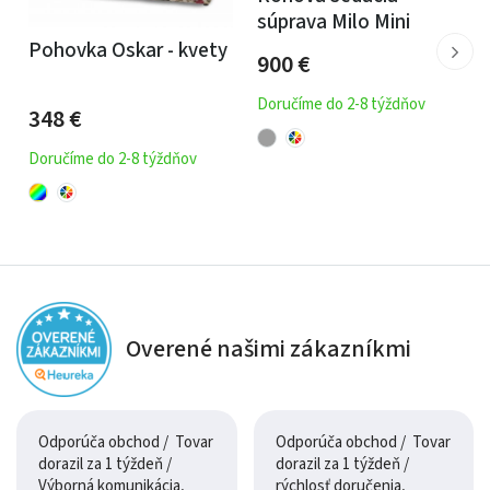
pocit pevnosti a zároveň luxusu, ktorý zvyšuje úroveň
súprava Milo Mini
celej obývačky.
Pohovka Oskar - kvety
900
€
Koža a dizajn
Doručíme do 2-8 týždňov
348
€
Kožené prevedenie
dodáva súprave Castello 2 exkluzívny
Doručíme do 2-8 týždňov
vzhľad, ktorý s časom získava prirodzenú patinu. Pôsobí
elegantne, nadčasovo a ľahko sa kombinuje s drevom,
kovom aj modernými doplnkami.
Vďaka svojmu dizajnu sa hodí do minimalistických aj
klasicky zariadených interiérov.
Overené našimi zákazníkmi
Údržba
pravidelne utierajte povrch jemnou suchou handričkou
Odporúča obchod / Tovar
Odporúča obchod / Tovar
používajte prípravky určené na kožu
dorazil za 1 týždeň /
dorazil za 1 týždeň /
chráňte pred priamym slnečným žiarením
Výborná komunikácia,
rýchlosť doručenia,