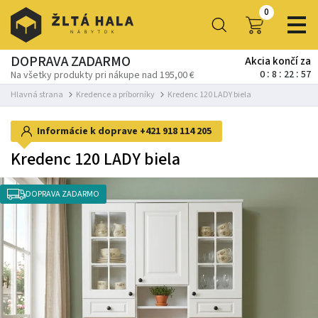
0
DOPRAVA ZADARMO
Akcia končí za
0
8
22
56
Na všetky produkty pri nákupe nad 195,00 €
Hlavná strana
Kredence a príborníky
Kredenc 120 LADY biela
Informácie k doprave
+421 918 114 205
Kredenc 120 LADY biela
DOPRAVA ZADARMO