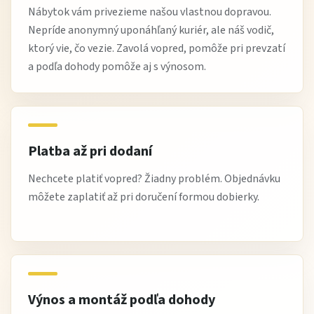
Nábytok vám privezieme našou vlastnou dopravou.
nábytkom a dekoráciami.
Nepríde anonymný uponáhľaný kuriér, ale náš vodič,
Vďaka neutrálnemu odtieňu bielej farby môžete kredenc
ktorý vie, čo vezie. Zavolá vopred, pomôže pri prevzatí
jednoducho doladiť podľa svojho štýlu a potreby
a podľa dohody pomôže aj s výnosom.
priestoru.
Údržba
Platba až pri dodaní
Pravidelne utierajte povrch mäkkou suchou alebo
mierne vlhkou handričkou.
Nechcete platiť vopred? Žiadny problém. Objednávku
Používajte jemné čistiace prostriedky určené na
môžete zaplatiť až pri doručení formou dobierky.
laminované povrchy.
Vyhnite sa abrazívnym materiálom a agresívnym
chemikáliám.
Chráňte nábytok pred nadmernou vlhkosťou a priamym
slnečným žiarením.
Výnos a montáž podľa dohody