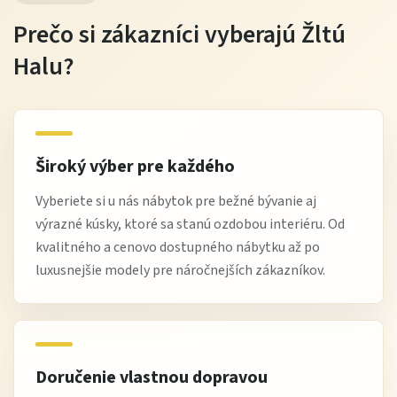
Prečo si zákazníci vyberajú Žltú
Konštrukcia a komfort
Halu?
Kredenc LADY 120 je vyrobený z
kvalitných laminovaných
materiálov
, ktoré sú odolné a ľahko udržiavateľné.
Stabilná konštrukcia zaručuje dlhodobé používanie a
pevnosť nábytku aj pri každodennom otváraní dvierok a
Široký výber pre každého
zásuviek.
Vyberiete si u nás nábytok pre bežné bývanie aj
výrazné kúsky, ktoré sa stanú ozdobou interiéru. Od
Úložný priestor je rozdelený do skriniek a zásuviek, takže
kvalitného a cenovo dostupného nábytku až po
budete mať všetko prehľadne uložené a vždy poruke.
luxusnejšie modely pre náročnejších zákazníkov.
Povrch a farby
Biely povrch dodáva nábytku nadčasový a svetlý vzhľad,
ktorý sa hodí do moderných aj klasických interiérov.
Doručenie vlastnou dopravou
Povrch je hladký, ľahko kombinovateľný s ostatným