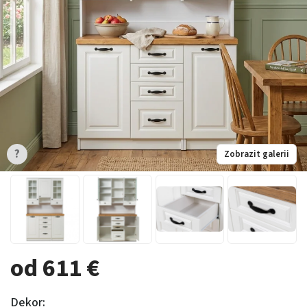
?
Zobrazit galerii
od 611 €
Dekor: