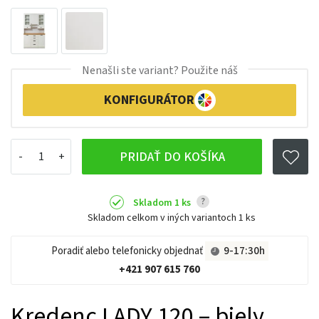
Nenašli ste variant? Použite náš
KONFIGURÁTOR
PRIDAŤ DO KOŠÍKA
?
Skladom 1 ks
Skladom celkom v iných variantoch
1 ks
Poradiť alebo telefonicky objednať
9-17:30h
+421 907 615 760
Kredenc LADY 120 – biely