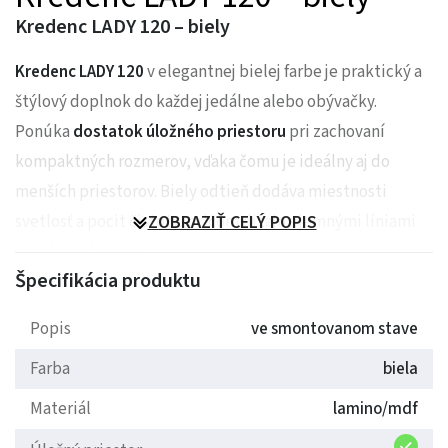
Kredenc LADY 120 – biely
Kredenc LADY 120
v elegantnej bielej farbe je praktický a
štýlový doplnok do každej jedálne alebo obývačky.
Ponúka
dostatok úložného priestoru
pri zachovaní
kompaktných rozmerov, vďaka čomu je ideálny aj do
menších priestorov. Biely odtieň dodáva miestnosti
svetlosť a pocit čistoty, pričom dizajn s jemnými líniami
ZOBRAZIŤ CELÝ POPIS
pôsobí nadčasovo.
Špecifikácia produktu
Je to nábytok, ktorý spája funkčnosť s estetikou –
kredenc LADY 120 je ideálny na uloženie riadu, dekorácií,
Popis
ve smontovanom stave
kuchynských pomôcok alebo sezónnych doplnkov,
Farba
biela
pričom stále vyzerá elegantne a upravene.
Materiál
lamino/mdf
Prečo si ho zamilujete