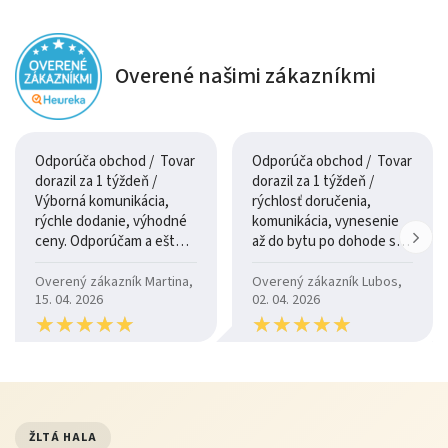
Rozmery
: kompaktná šírka 120 cm, ideálna aj do
menších priestorov.
Overené našimi zákazníkmi
Využitie
: vhodný do jedálne, obývačky alebo kuchyne
ako doplnkový úložný nábytok.
Rozmery a odporúčania
Odporúča obchod / Tovar
Odporúča obchod / Tovar
dorazil za 1 týždeň /
dorazil za 1 týždeň /
Výborná komunikácia,
rýchlosť doručenia,
Parameter
Hodnota
Odporúčanie
rýchle dodanie, výhodné
komunikácia, vynesenie
ceny. Odporúčam a ešte
až do bytu po dohode so
Celková
120 cm
Kompaktný nábytok vhodný do
raz ďakujem.
šoférom
šírka
menších priestorov
Overený zákazník Martina,
Overený zákazník Lubos,
15. 04. 2026
02. 04. 2026
Typ
★
★
★
★
★
★
★
★
★
★
Skrinky +
Ideálne pre rôzne typy
★
★
★
★
★
★
★
★
★
★
úložného
zásuvky
kuchynských alebo domácich
priestoru
doplnkov
Farba
Biela
Jednoduchá kombinácia s
ostatným nábytkom a doplnkami
ŽLTÁ HALA