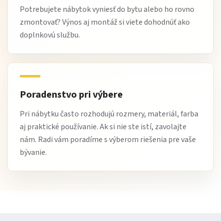
Potrebujete nábytok vyniesť do bytu alebo ho rovno
Tip od Žltej Haly
zmontovať? Výnos aj montáž si viete dohodnúť ako
doplnkovú službu.
Kredenc LADY 120 sa skvele hodí ako súčasť
jedálenskej zostavy alebo ako doplnkový úložný
nábytok v obývačke. Pre ešte väčší efekt môžete
doplniť dekoratívnymi košíkmi, knihami alebo
Poradenstvo pri výbere
keramickými doplnkami na hornú plochu.
Pri nábytku často rozhodujú rozmery, materiál, farba
aj praktické používanie. Ak si nie ste istí, zavolajte
nám. Radi vám poradíme s výberom riešenia pre vaše
Výhody nákupu na Žltej Hale
bývanie.
Overená kvalita nábytku od európskych výrobcov.
Výborný pomer cena / výkon.
Možnosť platby až po dodaní, ak to značka umožňuje.
Doprava priamo k vám domov, často zadarmo nad