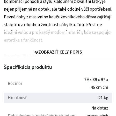
kombinaci pohodlí a stylu. Čalounění z kvalitní látky je
nejen příjemné na dotek, ale také odolné vůči opotřebení.
Pevné nohy z masivního kaučukovníkového dřeva zajišťují
stabilitu a dlouhou životnost nábytku. Toto křeslo je
ideální volbou pro každý moderní interiér, kde se spojuje
estetika a funkčnost.
ZOBRAZIŤ CELÝ POPIS
Rozměry: 79 x 89 x 97 x 45 cm
Hmotnost: 21 kg
Špecifikácia produktu
79 x 89 x 97 x
Rozmer
45 cm cm
Hmotnosť
21 kg
Na dotaz