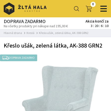
0
DOPRAVA ZADARMO
Akcia končí za
3
20
6
9
Na všetky produkty pri nákupe nad 195,00 €
Hlavná strana
Kreslá
Křeslo ušák, zelená látka, AK-388 GRN2
Křeslo ušák, zelená látka, AK-388 GRN2
DOPRAVA ZADARMO