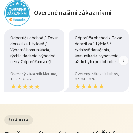
Overené našimi zákazníkmi
Odporúča obchod / Tovar
Odporúča obchod / Tovar
dorazil za 1 týždeň /
dorazil za 1 týždeň /
Výborná komunikácia,
rýchlosť doručenia,
rýchle dodanie, výhodné
komunikácia, vynesenie
ceny. Odporúčam a ešte
až do bytu po dohode so
raz ďakujem.
šoférom
Overený zákazník Martina,
Overený zákazník Lubos,
15. 04. 2026
02. 04. 2026
★
★
★
★
★
★
★
★
★
★
★
★
★
★
★
★
★
★
★
★
ŽLTÁ HALA