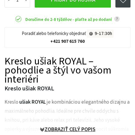
?
Doručíme do 2-8 týždňov - plaťte až po dodaní
Poradiť alebo telefonicky objednať
9-17:30h
+421 907 615 760
Kreslo ušiak ROYAL –
pohodlie a štýl vo vašom
interiéri
Kreslo ušiak ROYAL
Kreslo
ušiak ROYAL
je kombináciou elegantného dizajnu a
maximálneho pohodlia. Ideálne pre chvíle oddychu s
knihou, pri káve alebo relax pri televízii. Jeho vysoké
opierky a výrazné bočné “ušia” poskytujú pocit súkromia
ZOBRAZIŤ CELÝ POPIS