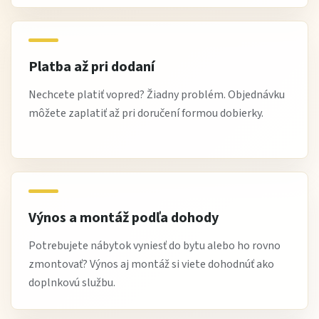
pevná konštrukcia a kvalitné čalúnenie
ergonomický komfort pri dlhšom sedení
doprava a výnos až k vám domov
Platba až pri dodaní
odborné poradenstvo pri výbere a kombinovaní kresiel
Nechcete platiť vopred? Žiadny problém. Objednávku
Najčastejšie otázky
môžete zaplatiť až pri doručení formou dobierky.
Je kreslo vhodné aj na dlhšie sedenie?
Áno, vysoké operadlo a ergonomický tvar zaručujú
pohodlie aj pri dlhšom sedení.
Je materiál odolný?
Výnos a montáž podľa dohody
Áno, kvalitné čalúnenie a pevná konštrukcia zabezpečujú
Potrebujete nábytok vyniesť do bytu alebo ho rovno
dlhú životnosť kresla.
zmontovať? Výnos aj montáž si viete dohodnúť ako
doplnkovú službu.
Čo si zákazníci obľúbili?
Vysoké operadlo, pohodlné sedadlo a elegantný dizajn,