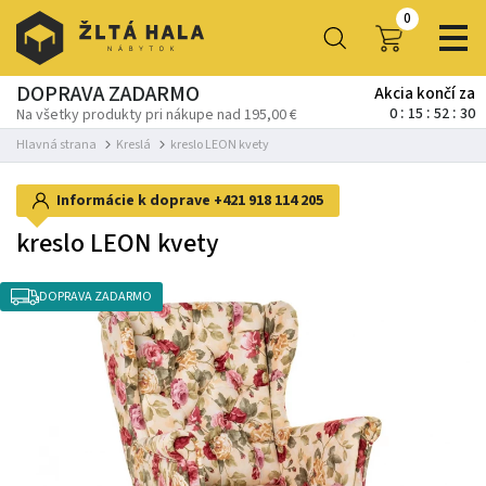
0
DOPRAVA ZADARMO
Akcia končí za
0
15
52
28
Na všetky produkty pri nákupe nad 195,00 €
Hlavná strana
Kreslá
kreslo LEON kvety
Informácie k doprave
+421 918 114 205
kreslo LEON kvety
DOPRAVA ZADARMO