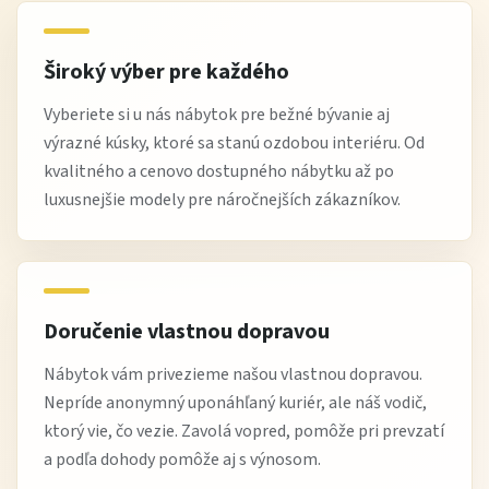
pravidelné vysávanie a jemné utieranie prachu
vyhnúť sa agresívnym chemikáliám a nadmernej
Široký výber pre každého
vlhkosti
Vyberiete si u nás nábytok pre bežné bývanie aj
pri škvrnách použiť vhodný čistiaci prostriedok na látku
výrazné kúsky, ktoré sa stanú ozdobou interiéru. Od
kvalitného a cenovo dostupného nábytku až po
Tip od Žltej Haly
luxusnejšie modely pre náročnejších zákazníkov.
Kreslo ušiak ROYAL skvele vynikne v rohu obývačky
alebo vedľa knižnice. Doplnte ho dekoratívnym
vankúšom alebo mäkkou dekou pre zvýšenie
Doručenie vlastnou dopravou
komfortu a útulnej atmosféry.
Nábytok vám privezieme našou vlastnou dopravou.
Nepríde anonymný uponáhľaný kuriér, ale náš vodič,
Výhody nákupu na Žltej Hale
ktorý vie, čo vezie. Zavolá vopred, pomôže pri prevzatí
a podľa dohody pomôže aj s výnosom.
moderný dizajn vhodný do rôznych interiérov