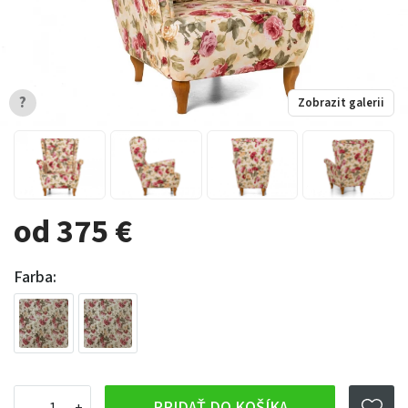
?
Zobrazit galerii
od 375 €
Farba:
PRIDAŤ DO KOŠÍKA