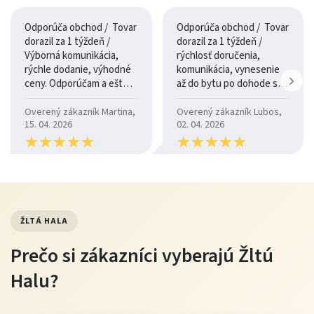
Odporúča obchod / Tovar
Odporúča obchod / Tovar
Konštrukcia a komfort
dorazil za 1 týždeň /
dorazil za 1 týždeň /
Výborná komunikácia,
rýchlosť doručenia,
rýchle dodanie, výhodné
komunikácia, vynesenie
Kreslo ROYAL je pevne postavené s kvalitným čalúnením,
ceny. Odporúčam a ešte
až do bytu po dohode so
ktoré poskytuje pohodlie a ergonomickú podporu.
raz ďakujem.
šoférom
Overený zákazník Martina,
Overený zákazník Lubos,
Vysoké operadlo a “uši” zaisťujú pocit súkromia a komfort
15. 04. 2026
02. 04. 2026
pri dlhšom sedení.
★
★
★
★
★
★
★
★
★
★
★
★
★
★
★
★
★
★
★
★
Poťahy a farby
Čalúnenie je príjemné na dotyk, odolné a ľahko
kombinovateľné s moderným interiérom. Dostupné
ŽLTÁ HALA
farebné prevedenia umožňujú prispôsobiť kreslo vášmu
Prečo si zákazníci vyberajú Žltú
štýlu.
Halu?
Údržba