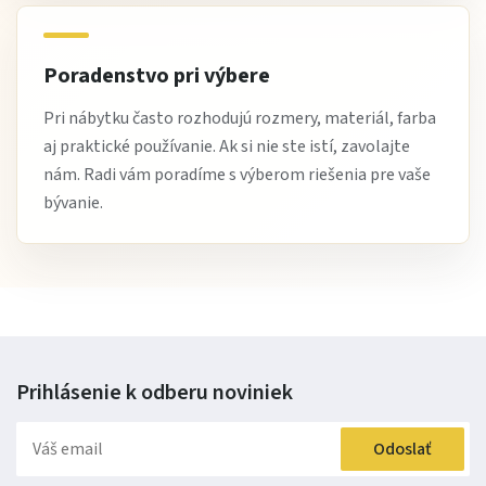
ktorý dodáva interiéru štýl.
Stručne:
Poradenstvo pri výbere
Kreslo ušiak ROYAL
ponúka
komfortné sedenie
s
vysokým
Pri nábytku často rozhodujú rozmery, materiál, farba
aj praktické používanie. Ak si nie ste istí, zavolajte
operadlom a ergonomickým tvarom
. Ideálne ako
kreslo
nám. Radi vám poradíme s výberom riešenia pre vaše
do obývačky
,
štýlový doplnok interiéru
a
pohodlný
bývanie.
relaxačný nábytok
.
Doprajte si komfort a štýl s kreslom ušiak ROYAL ešte
dnes.
Prihlásenie k odberu
noviniek
Odoslať