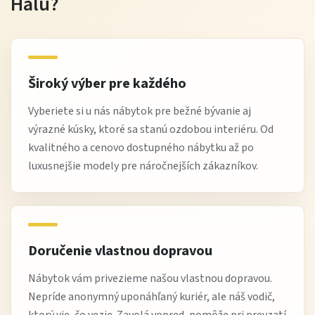
Halu?
Široký výber pre každého
Vyberiete si u nás nábytok pre bežné bývanie aj
výrazné kúsky, ktoré sa stanú ozdobou interiéru. Od
kvalitného a cenovo dostupného nábytku až po
luxusnejšie modely pre náročnejších zákazníkov.
Doručenie vlastnou dopravou
Nábytok vám privezieme našou vlastnou dopravou.
Nepríde anonymný uponáhľaný kuriér, ale náš vodič,
ktorý vie, čo vezie. Zavolá vopred, pomôže pri prevzatí