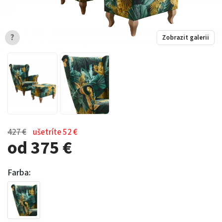
?
Zobrazit galerii
427 €
ušetríte 52 €
od 375 €
Farba: