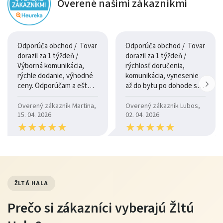
Overené našimi zákazníkmi
Odporúča obchod / Tovar
Odporúča obchod / Tovar
dorazil za 1 týždeň /
dorazil za 1 týždeň /
Výborná komunikácia,
rýchlosť doručenia,
rýchle dodanie, výhodné
komunikácia, vynesenie
ceny. Odporúčam a ešte
až do bytu po dohode so
raz ďakujem.
šoférom
Overený zákazník Martina,
Overený zákazník Lubos,
15. 04. 2026
02. 04. 2026
★
★
★
★
★
★
★
★
★
★
★
★
★
★
★
★
★
★
★
★
ŽLTÁ HALA
Prečo si zákazníci vyberajú Žltú