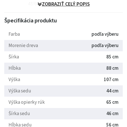
43/66/46
ZOBRAZIŤ CELÝ POPIS
Špecifikácia produktu
Farba
podľa výberu
Morenie dreva
podľa výberu
Šírka
85 cm
Hĺbka
88 cm
Výška
107 cm
Výška sedu
44 cm
Výška opierky rúk
65 cm
Šírka sedu
46 cm
Hĺbka sedu
56 cm