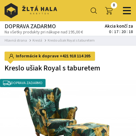
0
DOPRAVA ZADARMO
Akcia končí za
0
17
20
18
Na všetky produkty pri nákupe nad 195,00 €
Hlavná strana
Kreslá
Kreslo ušiak Royal s taburetem
Informácie k doprave
+421 918 114 205
Kreslo ušiak Royal s taburetem
DOPRAVA ZADARMO
-12%