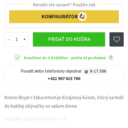
Nenašli ste variant? Použite náš
KONFIGURÁTOR
PRIDAŤ DO KOŠÍKA
?
Doručíme do 2-8 týždňov - plaťte až po dodaní
Poradiť alebo telefonicky objednať
9-17:30h
+421 907 615 760
Kreslo Royal s taburetom je dizajnový kúsok, ktorý sa hodí
do každej obývačky vo vašom dome.
Rozmery taburetu: V/Š/H v cm.