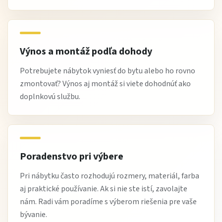
široké možnosti výberu dekorov a doplnkov
výborný pomer ceny a úžitkovej hodnoty
odborné poradenstvo pri výbere kuchyne
Výnos a montáž podľa dohody
Najčastejšie otázky
Potrebujete nábytok vyniesť do bytu alebo ho rovno
Je pracovná doska súčasťou ceny?
zmontovať? Výnos aj montáž si viete dohodnúť ako
Áno, pri skladových kusoch je pracovná doska v cene, jej
doplnkovú službu.
dekor je na dotaz.
Dodáva sa kuchyňa zmontovaná?
Áno, kuchynská linka Monika sa dodáva už zmontovaná po
Poradenstvo pri výbere
jednotlivých skrinkách.
Pri nábytku často rozhodujú rozmery, materiál, farba
Sú spotrebiče a drez v cene?
aj praktické používanie. Ak si nie ste istí, zavolajte
Nie, drez a spotrebiče nie sú súčasťou ceny.
nám. Radi vám poradíme s výberom riešenia pre vaše
bývanie.
Čo si zákazníci na tejto kuchyni obľúbili