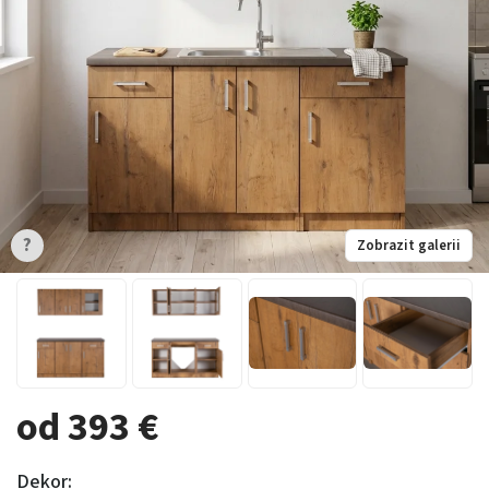
?
Zobrazit galerii
od 393 €
Dekor: