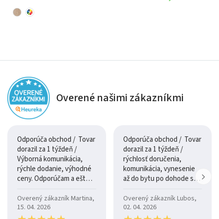
spodných
výška
skriniek
Pracovná
150 x 60 cm
Dekór pracovnej dosky na
doska
dotaz
Zloženie kuchynskej zostavy
Overené našimi zákazníkmi
Horné skrinky:
60 cm plná, 40 cm plná, 50 cm presklená
Spodné skrinky:
Odporúča obchod / Tovar
Odporúča obchod / Tovar
dorazil za 1 týždeň /
dorazil za 1 týždeň /
60 cm drezová, 40 cm so zásuvkou, 50 cm so zásuvkou
Výborná komunikácia,
rýchlosť doručenia,
rýchle dodanie, výhodné
komunikácia, vynesenie
Konštrukcia a praktické používanie
ceny. Odporúčam a ešte
až do bytu po dohode so
raz ďakujem.
šoférom
Kuchynská linka Monika je navrhnutá s dôrazom na
Overený zákazník Martina,
Overený zákazník Lubos,
15. 04. 2026
02. 04. 2026
každodennú funkčnosť. Spodné skrinky so zásuvkami