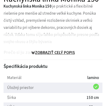
Kuchynská linka Monika 150
je praktické a flexibilné
riešenie pre menšie až stredne veľké kuchyne. Ponúka
čistý vzhľad, premyslené rozloženie skriniek a veľkú
variabilitu pri výbere dekorov, pracovných dosiek aj
rúčok. Vďaka tomu si ju ľahko prispôsobíte presne podľa
svojho vkusu a štýlu bývania.
Prečo si ju zamilujete
ZOBRAZIŤ CELÝ POPIS
Linka Monika je navrhnutá tak, aby poskytovala
dostatok
Špecifikácia produktu
úložného priestoru
a zároveň pôsobila kompaktne a
prehľadne. Kombinácia plných a presklených horných
Materiál
lamino
skriniek dodáva kuchyni ľahkosť a umožňuje praktické
Úložný priestor
rozdelenie úložného priestoru.
Šírka
150 cm
Veľkou výhodou je, že kuchyňa sa
dodáva už zmontovaná