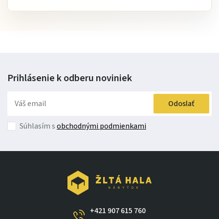
Zákazníci oceňujú najmä
variabilitu dekorov
, dodanie bez
montáže a praktické rozloženie skriniek, ktoré vyhovuje
bežnému domácemu vareniu.
Stručne:
Prihlásenie k odberu
noviniek
Kuchynská linka Monika 150
ponúka kompaktné rozmery,
Odoslať
zmontované skrinky, pracovnú dosku v cene a široké
možnosti prispôsobenia. Kľúčové frázy:
kuchynská linka
Súhlasím s
obchodnými podmienkami
150 cm
,
kuchyňa bez montáže
,
malá kuchynská linka
,
kuchyňa na mieru vzhľadu
.
Zariaďte si kuchyňu jednoducho a presne podľa seba.
Objednajte si kuchynskú linku Monika a užívajte si
praktické riešenie každý deň.
+421 907 615 760