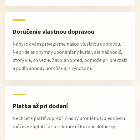
používajte jemné čistiace prostriedky vhodné na
kuchynský nábytok
vyhnite sa agresívnej chémii a abrazívnym hubkám
pracovnú dosku chráňte pred dlhodobou vlhkosťou
Doručenie vlastnou dopravou
Nábytok vám privezieme našou vlastnou dopravou.
Tip od Žltej Haly
Nepríde anonymný uponáhľaný kuriér, ale náš vodič,
ktorý vie, čo vezie. Zavolá vopred, pomôže pri prevzatí
Ak chcete kuchyňu opticky zväčšiť, zvoľte svetlý
a podľa dohody pomôže aj s výnosom.
dekor skriniek a presklenú hornú skrinku doplňte
jemným vnútorným osvetlením. Výber kontrastných
rúčok dodá kuchyni osobitý charakter.
Platba až pri dodaní
Výhody nákupu na Žltej Hale
Nechcete platiť vopred? Žiadny problém. Objednávku
môžete zaplatiť až pri doručení formou dobierky.
praktické kuchynské zostavy bez nutnosti montáže