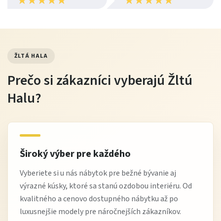
★
★
★
★
★
★
★
★
★
★
★
★
★
★
★
★
★
★
★
★
uľahčujú organizáciu kuchynských potrieb a drezová
skrinka je pripravená na osadenie drezu podľa vášho
výberu.
ŽLTÁ HALA
Pracovná doska je pri skladových kusoch súčasťou ceny,
pričom
výrobca dodáva pracovné dosky nepravidelne v
Prečo si zákazníci vyberajú Žltú
rôznych dekoroch
.
Halu?
Dekory, rúčky a prispôsobenie
Veľkou výhodou linky Monika je
široký výber dekorov,
pracovných dosiek a rúčok
. Kuchyňu si tak môžete zladiť
Široký výber pre každého
s podlahou, obkladom alebo zvyškom interiéru.
Vyberiete si u nás nábytok pre bežné bývanie aj
Údržba
výrazné kúsky, ktoré sa stanú ozdobou interiéru. Od
kvalitného a cenovo dostupného nábytku až po
povrchy utierajte mäkkou, mierne vlhkou handričkou
luxusnejšie modely pre náročnejších zákazníkov.