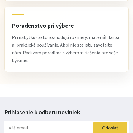
štýlové a praktické riešenia do kuchyne
možnosť prispôsobenia priestoru
možnosť dopravy a pri vybraných produktoch aj výnosu
Poradenstvo pri výbere
odborné poradenstvo pri plánovaní kuchyne
Pri nábytku často rozhodujú rozmery, materiál, farba
Najčastejšie otázky
aj praktické používanie. Ak si nie ste istí, zavolajte
nám. Radi vám poradíme s výberom riešenia pre vaše
Je možné zostaviť linku podľa vlastného priestoru?
bývanie.
Áno, modulový systém umožňuje flexibilné usporiadanie
jednotlivých častí.
Hodí sa aj do menšej kuchyne?
Áno, práve modulové riešenie je ideálne pre menšie aj
atypické priestory.
Prihlásenie k odberu
noviniek
Je dekor orech Milano praktický?
Áno, pôsobí elegantne a zároveň je univerzálny do
Odoslať