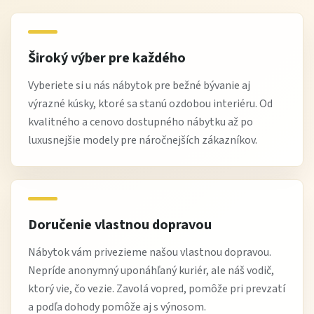
Povrch a dizajn
Široký výber pre každého
Dekor orech Milano prináša do kuchyne prírodný, teplý a
elegantný vzhľad. Vďaka nemu pôsobí interiér útulne a
Vyberiete si u nás nábytok pre bežné bývanie aj
harmonicky, pričom si zachováva moderný charakter.
výrazné kúsky, ktoré sa stanú ozdobou interiéru. Od
kvalitného a cenovo dostupného nábytku až po
Kuchynská linka sa jednoducho kombinuje s rôznymi
luxusnejšie modely pre náročnejších zákazníkov.
spotrebičmi a doplnkami, čo umožňuje vytvoriť štýlový a
funkčný priestor.
Údržba
Doručenie vlastnou dopravou
pravidelne utierajte povrchy jemnou vlhkou
Nábytok vám privezieme našou vlastnou dopravou.
handričkou
Nepríde anonymný uponáhľaný kuriér, ale náš vodič,
nepoužívajte agresívne čistiace prostriedky
ktorý vie, čo vezie. Zavolá vopred, pomôže pri prevzatí
chráňte pred nadmernou vlhkosťou a parou
a podľa dohody pomôže aj s výnosom.