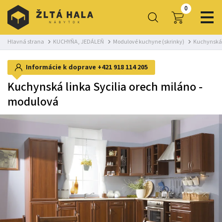
0
Hlavná strana
KUCHYŇA, JEDÁLEŇ
Modulové kuchyne (skrinky)
Kuchynská 
Informácie k doprave
+421 918 114 205
Kuchynská linka Sycilia orech miláno -
modulová