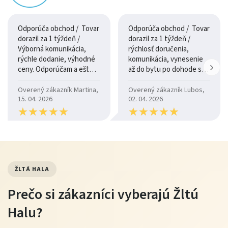
Typ
modulová
variabilné riešenie pre
produktu
kuchynská linka
rôzne kuchyne
Odporúča obchod / Tovar
Odporúča obchod / Tovar
Dizajn
orech Milano
teplý a prírodný vzhľad
dorazil za 1 týždeň /
dorazil za 1 týždeň /
Výborná komunikácia,
rýchlosť doručenia,
interiéru
rýchle dodanie, výhodné
komunikácia, vynesenie
ceny. Odporúčam a ešte
až do bytu po dohode so
Systém
modulový
možnosť zostavenia
raz ďakujem.
šoférom
podľa priestoru
Overený zákazník Martina,
Overený zákazník Lubos,
15. 04. 2026
02. 04. 2026
★
★
★
★
★
★
★
★
★
★
★
★
★
★
★
★
★
★
★
★
Konštrukcia a komfort
Modulový systém kuchynskej linky Sycília umožňuje
flexibilné rozloženie jednotlivých skriniek a pracovných
ŽLTÁ HALA
častí. Vďaka tomu si môžete prispôsobiť kuchyňu presne
podľa dispozície miestnosti a vašich potrieb.
Prečo si zákazníci vyberajú Žltú
Halu?
Premyslené úložné riešenia zabezpečujú prehľadnosť a
pohodlné používanie pri každodennom varení.