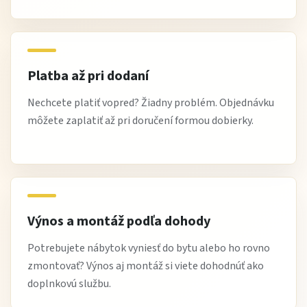
vyhýbajte sa dlhodobému pôsobeniu vody na spojoch
pravidelne kontrolujte kovania a dotiahnutie skrutiek
Tip od Žltej Haly
Platba až pri dodaní
Modulovú kuchynskú linku Sycília odporúčame
Nechcete platiť vopred? Žiadny problém. Objednávku
môžete zaplatiť až pri doručení formou dobierky.
plánovať dopredu podľa rozloženia spotrebičov.
Vďaka modulovému systému si viete vytvoriť
praktickú pracovnú zónu presne na mieru vašej
kuchyne.
Výnos a montáž podľa dohody
Výhody nákupu na Žltej Hale
Potrebujete nábytok vyniesť do bytu alebo ho rovno
zmontovať? Výnos aj montáž si viete dohodnúť ako
modulové kuchynské linky pre maximálnu flexibilitu
doplnkovú službu.
výborný pomer cena / dizajn