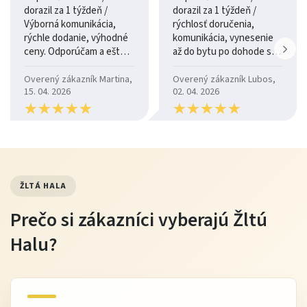
dorazil za 1 týždeň /
dorazil za 1 týždeň /
Výborná komunikácia,
rýchlosť doručenia,
rýchle dodanie, výhodné
komunikácia, vynesenie
ceny. Odporúčam a ešte
až do bytu po dohode so
raz ďakujem.
šoférom
Overený zákazník Martina,
Overený zákazník Lubos,
15. 04. 2026
02. 04. 2026
★
★
★
★
★
★
★
★
★
★
★
★
★
★
★
★
★
★
★
★
ŽLTÁ HALA
Prečo si zákazníci vyberajú Žltú
Halu?