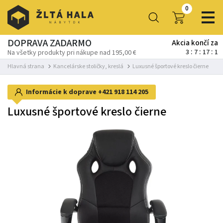
0
DOPRAVA ZADARMO
Akcia končí za
3
7
17
0
Na všetky produkty pri nákupe nad 195,00 €
Hlavná strana
Kancelárske stoličky, kreslá
Luxusné športové kreslo čierne
Informácie k doprave
+421 918 114 205
Luxusné športové kreslo čierne
-41%