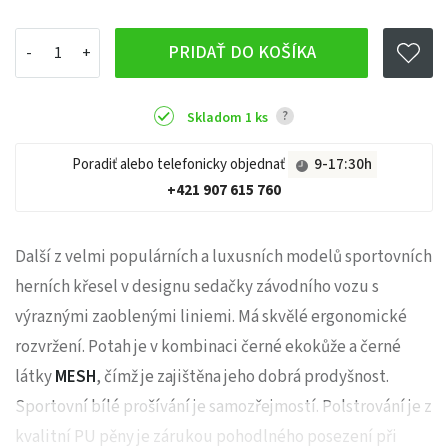
PRIDAŤ DO KOŠÍKA
?
Skladom 1 ks
Poradiť alebo telefonicky objednať
9-17:30h
+421 907 615 760
Další z velmi populárních a luxusních modelů sportovních
herních křesel v designu sedačky závodního vozu s
výraznými zaoblenými liniemi. Má skvělé ergonomické
rozvržení. Potah je v kombinaci černé ekokůže a černé
látky
MESH
, čímž je zajištěna jeho dobrá prodyšnost.
Sportovní bílé prošívání je samozřejmostí. Polstrování je z
kvalitní PU pěny je zárukou pohodlného posezení při