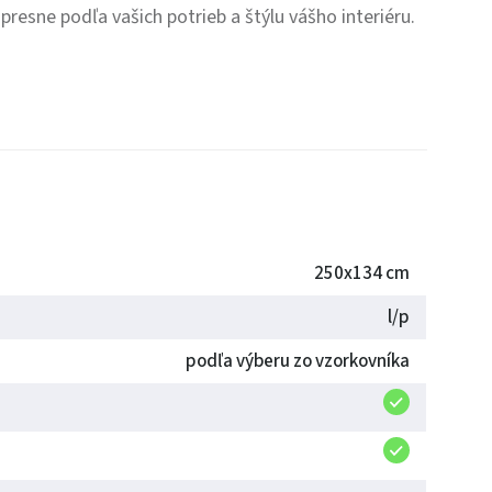
resne podľa vašich potrieb a štýlu vášho interiéru.
250x134 cm
l/p
podľa výberu zo vzorkovníka