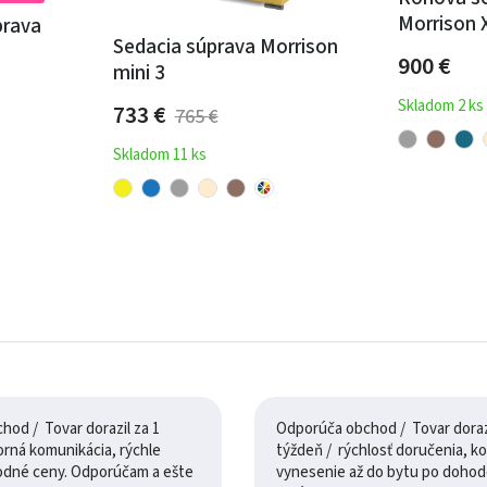
Morrison 
prava
Sedacia súprava Morrison
900
€
mini 3
Skladom 2 ks
733
€
765
€
Skladom 11 ks
od / Tovar dorazil za 1
Odporúča obchod / Tovar dorazi
týždeň / rýchlosť doručenia, komunikácia,
odné ceny. Odporúčam a ešte
vynesenie až do bytu po dohod