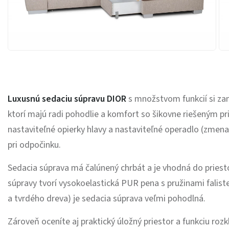
Luxusnú sedaciu súpravu DIOR
s množstvom funkcií si zam
ktorí majú radi pohodlie a komfort so šikovne riešeným pr
nastaviteľné opierky hlavy a nastaviteľné operadlo (zmena
pri odpočinku.
Sedacia súprava má čalúnený chrbát a je vhodná do priest
súpravy tvorí vysokoelastická PUR pena s pružinami falis
a tvrdého dreva) je sedacia súprava veľmi pohodlná.
Zároveň oceníte aj praktický úložný priestor a funkciu roz