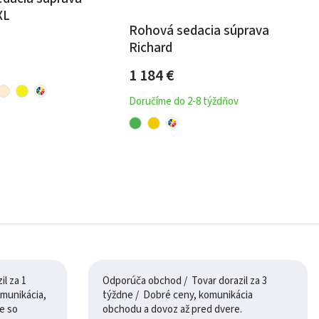
XL
Rohová sedacia súprava
Richard
1 184
€
Doručíme do 2-8 týždňov
l za 1
Odporúča obchod / Tovar dorazil za 3
týždne / Dobré ceny, komunikácia
e so
obchodu a dovoz až pred dvere.