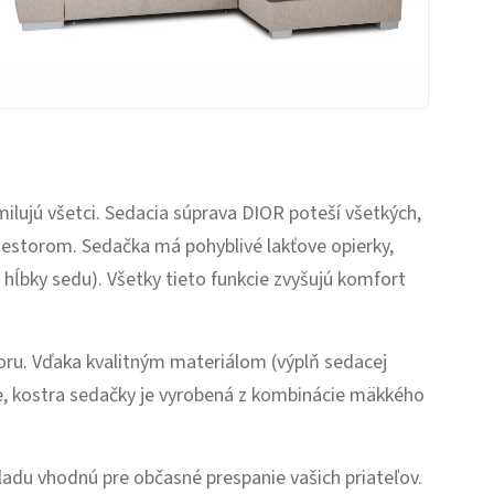
ilujú všetci. Sedacia súprava DIOR poteší všetkých,
iestorom. Sedačka má pohyblivé lakťove opierky,
 hĺbky sedu). Všetky tieto funkcie zvyšujú komfort
oru. Vďaka kvalitným materiálom (výplň sedacej
te, kostra sedačky je vyrobená z kombinácie mäkkého
kladu vhodnú pre občasné prespanie vašich priateľov.