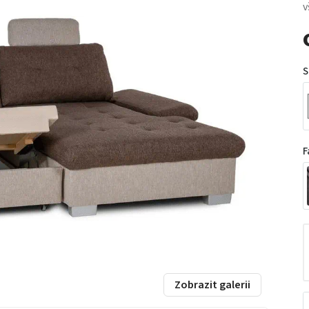
v
S
F
Zobrazit galerii