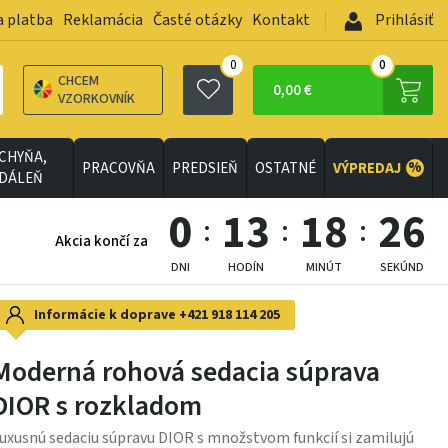
a platba
Reklamácia
Časté otázky
Kontakt
Prihlásiť
0
0
CHCEM
0,00 €
VZORKOVNÍK
CHYŇA,
%
PRACOVŇA
PREDSIEŇ
OSTATNÉ
VÝPREDAJ
EDÁLEŇ
0
13
18
23
Akcia končí za
DNI
HODÍN
MINÚT
SEKÚND
Informácie k doprave
+421 918 114 205
Moderná rohová sedacia súprava
DIOR s rozkladom
uxusnú sedaciu súpravu DIOR s množstvom funkcií si zamilujú