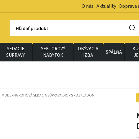
O nás
Aktuality
Doprava 
Hľadať produkt
SEDACIE
SEKTOROVÝ
OBÝVACIA
KU
SPÁLŇA
SÚPRAVY
NÁBYTOK
IZBA
J
MODERNÁ ROHOVÁ SEDACIA SÚPRAVA DIOR S ROZKLADOM
L