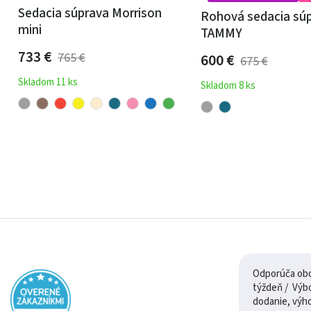
Sedacia súprava Morrison
Rohová sedacia sú
mini
TAMMY
733
€
600
€
765
€
675
€
Skladom 11 ks
Skladom 8 ks
Odporúča obch
týždeň / Výborná komunikácia, rýchle
dodanie, výh