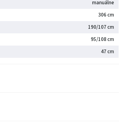
manuálne
306 cm
190/107 cm
95/108 cm
47 cm