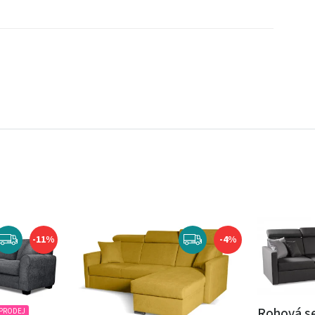
-11%
-4%
Rohová se
PRODEJ