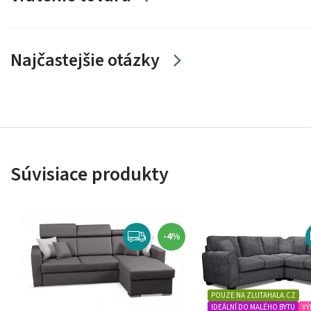
Najčastejšie otázky
Súvisiace produkty
-4%
POUZE NA ZLUTAHALA.CZ
IDEÁLNÍ DO MALÉHO BYTU
VÝ