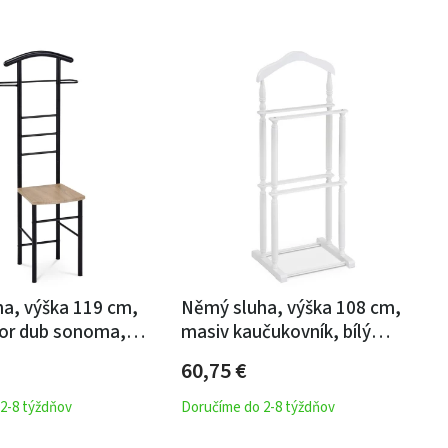
a, výška 119 cm,
Němý sluha, výška 108 cm,
or dub sonoma,
masiv kaučukovník, bílý
ý lak, nosnost 90 kg
matný lak, nosnost 7 kg
60,75
€
2-8 týždňov
Doručíme do 2-8 týždňov