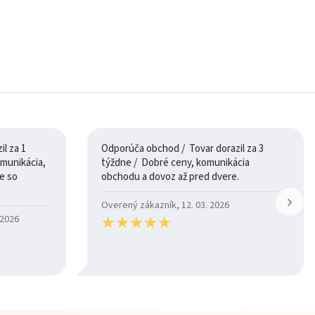
l za 1
Odporúča obchod / Tovar dorazil za 3
týždne / Dobré ceny, komunikácia
e so
obchodu a dovoz až pred dvere.
Overený zákazník, 12. 03. 2026
★
★
★
★
★
★
★
★
★
★
 2026