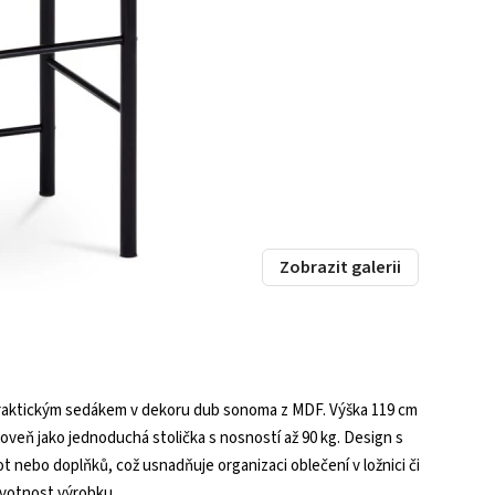
Zobrazit galerii
raktickým sedákem v dekoru dub sonoma z MDF. Výška 119 cm
veň jako jednoduchá stolička s nosností až 90 kg. Design s
ot nebo doplňků, což usnadňuje organizaci oblečení v ložnici či
ivotnost výrobku.