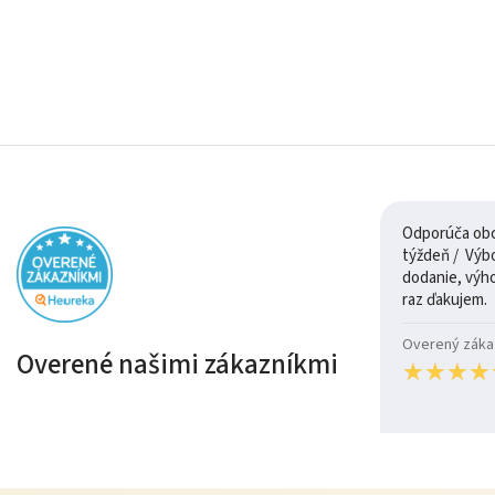
Odporúča obch
týždeň / Výborná komunikácia, rýchle
dodanie, výh
raz ďakujem.
Overený zákazn
Overené našimi zákazníkmi
★
★
★
★
★
★
★
★