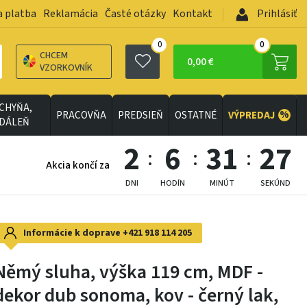
a platba
Reklamácia
Časté otázky
Kontakt
Prihlásiť
0
0
CHCEM
0,00 €
VZORKOVNÍK
CHYŇA,
%
PRACOVŇA
PREDSIEŇ
OSTATNÉ
VÝPREDAJ
EDÁLEŇ
2
6
31
25
Akcia končí za
DNI
HODÍN
MINÚT
SEKÚND
Informácie k doprave
+421 918 114 205
Němý sluha, výška 119 cm, MDF -
dekor dub sonoma, kov - černý lak,