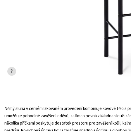
?
Němý sluha v černém lakovaném provedení kombinuje kovové tělo s p
umožňuje pohodlné zavěšení oděvů, zatímco pevná základna slouží záro
několika příčkami poskytuje dostatek prostoru pro zavěšení košil, kalh
předsíni. Povrchová úprava kovu zajišťuje snadnou údržbu a dlouhou ž