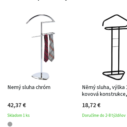
Nemý sluha chróm
Němý sluha, výška 
kovová konstrukce,
matný lak, nosnost
42,37
€
18,72
€
Skladom 1 ks
Doručíme do 2-8 týždňov