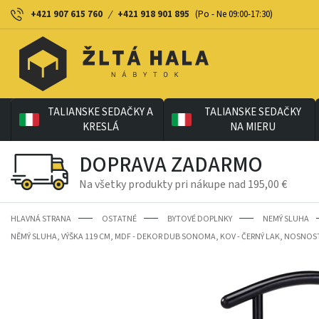
+421 907 615 760
/
+421 918 901 895
(Po - Ne 09:00-17:30)
TALIANSKE SEDAČKY A
TALIANSKE SEDAČKY
KRESLÁ
NA MIERU
DOPRAVA ZADARMO
Na všetky produkty pri nákupe nad 195,00 €
HLAVNÁ STRANA
OSTATNÉ
BYTOVÉ DOPLNKY
NEMÝ SLUHA
NĚMÝ SLUHA, VÝŠKA 119 CM, MDF - DEKOR DUB SONOMA, KOV - ČERNÝ LAK, NOSNOST