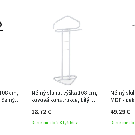
108 cm,
Němý sluha, výška 108 cm,
Němý sluh
 černý
kovová konstrukce, bílý
MDF - dek
 4 kg
matný lak, nosnost 4 kg
kov - čern
18,72
€
49,29
€
Doručíme do 2-8 týždňov
Doručíme do 