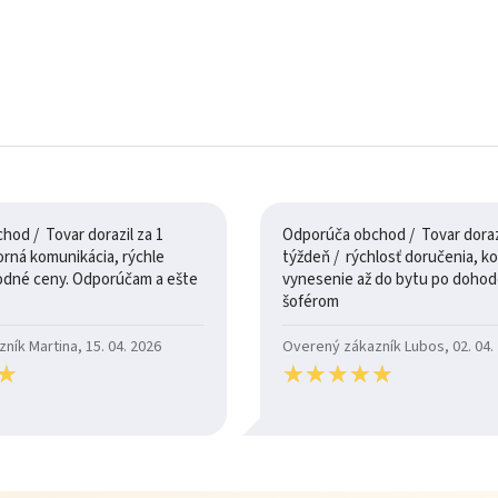
od / Tovar dorazil za 1
Odporúča obchod / Tovar dorazi
týždeň / rýchlosť doručenia, komunikácia,
odné ceny. Odporúčam a ešte
vynesenie až do bytu po dohod
šoférom
ík Martina, 15. 04. 2026
Overený zákazník Lubos, 02. 04.
★
★
★
★
★
★
★
★
★
★
★
★