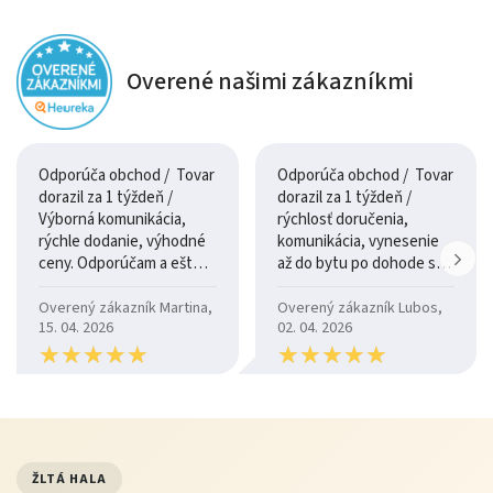
Overené našimi zákazníkmi
Odporúča obchod / Tovar
Odporúča obchod / Tovar
dorazil za 1 týždeň /
dorazil za 1 týždeň /
Výborná komunikácia,
rýchlosť doručenia,
rýchle dodanie, výhodné
komunikácia, vynesenie
ceny. Odporúčam a ešte
až do bytu po dohode so
raz ďakujem.
šoférom
Overený zákazník Martina,
Overený zákazník Lubos,
15. 04. 2026
02. 04. 2026
★
★
★
★
★
★
★
★
★
★
★
★
★
★
★
★
★
★
★
★
ŽLTÁ HALA