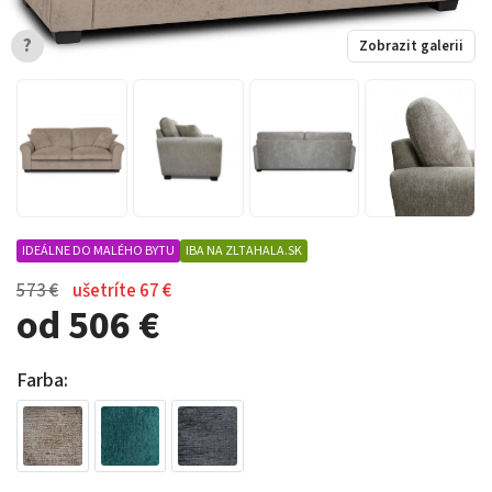
?
Zobrazit galerii
IDEÁLNE DO MALÉHO BYTU
IBA NA ZLTAHALA.SK
573 €
ušetríte 67 €
od 506 €
Farba: