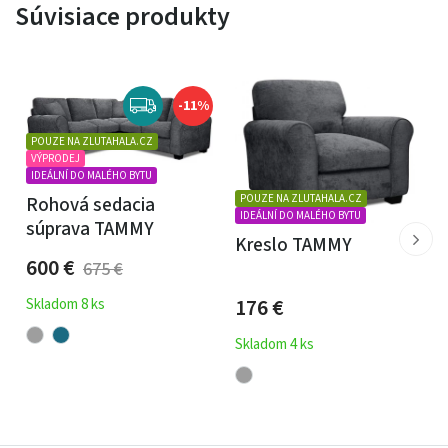
Súvisiace produkty
Pohovka TAMMY
je ideálnou voľbou pre tých, ktorí chcú
do svojho interiéru priniesť tradičný dizajn, pohodlie a
kvalitu v jednom.
-11%
POUZE NA ZLUTAHALA.CZ
VÝPRODEJ
IDEÁLNÍ DO MALÉHO BYTU
POUZE NA ZLUTAHALA.CZ
Rohová sedacia
IDEÁLNÍ DO MALÉHO BYTU
súprava TAMMY
Kreslo TAMMY
600
€
675
€
176
€
Skladom 8 ks
Skladom 4 ks