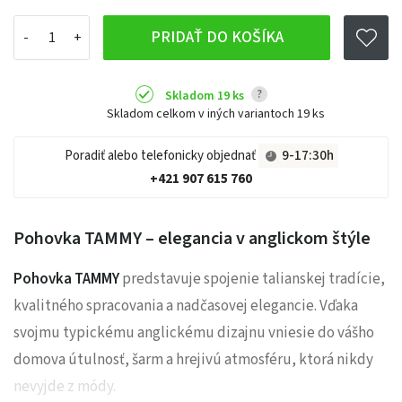
PRIDAŤ DO KOŠÍKA
?
Skladom 19 ks
Skladom celkom v iných variantoch
19 ks
Poradiť alebo telefonicky objednať
9-17:30h
+421 907 615 760
Pohovka TAMMY – elegancia v anglickom štýle
Pohovka TAMMY
predstavuje spojenie talianskej tradície,
kvalitného spracovania a nadčasovej elegancie. Vďaka
svojmu typickému anglickému dizajnu vniesie do vášho
domova útulnosť, šarm a hrejivú atmosféru, ktorá nikdy
nevyjde z módy.