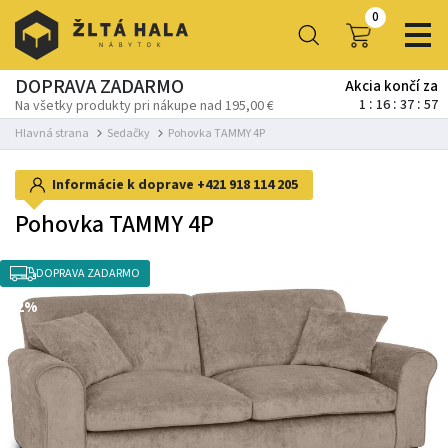
0
DOPRAVA ZADARMO
Akcia končí za
1
16
37
55
Na všetky produkty pri nákupe nad 195,00 €
Hlavná strana
Sedačky
Pohovka TAMMY 4P
Informácie k doprave
+421 918 114 205
Pohovka TAMMY 4P
DOPRAVA ZADARMO
-12%