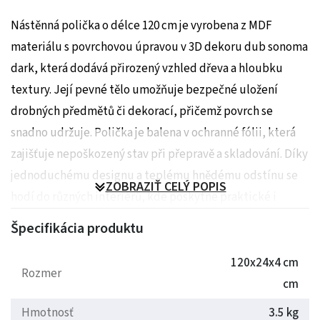
Nástěnná polička o délce 120 cm je vyrobena z MDF
materiálu s povrchovou úpravou v 3D dekoru dub sonoma
dark, která dodává přirozený vzhled dřeva a hloubku
textury. Její pevné tělo umožňuje bezpečné uložení
drobných předmětů či dekorací, přičemž povrch se
snadno udržuje. Polička je balena v ochranné fólii, která
zajišťuje nepoškozený stav při přepravě a skladování. Díky
jednoduchému designu a teplému hnědému odstínu se
ZOBRAZIŤ CELÝ POPIS
hodí do různých interiérů, kde poskytne praktické i
estetické využití.
Špecifikácia produktu
Rozměry: 120x24x4 cm
120x24x4 cm
Rozmer
Hmotnost: 3.35 kg
cm
Hmotnosť
3.5 kg