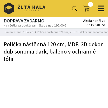
0
DOPRAVA ZADARMO
Akcia končí za
0
15
48
56
Na všetky produkty pri nákupe nad 195,00 €
Hlavná strana
Police
Polička nástěnná 120 cm, MDF, 3D dekor dub sonoma dark,
Polička nástěnná 120 cm, MDF, 3D dekor
dub sonoma dark, baleno v ochranné
fólii