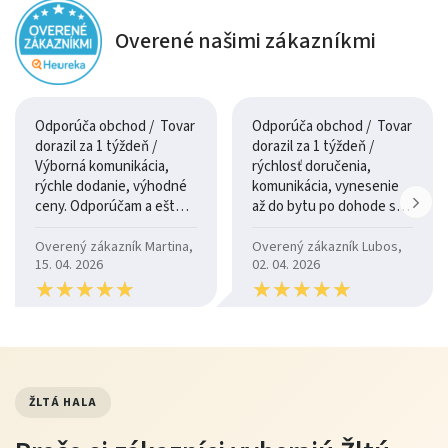
Overené našimi zákazníkmi
Odporúča obchod / Tovar
Odporúča obchod / Tovar
dorazil za 1 týždeň /
dorazil za 1 týždeň /
Výborná komunikácia,
rýchlosť doručenia,
rýchle dodanie, výhodné
komunikácia, vynesenie
ceny. Odporúčam a ešte
až do bytu po dohode so
raz ďakujem.
šoférom
Overený zákazník Martina,
Overený zákazník Lubos,
15. 04. 2026
02. 04. 2026
★
★
★
★
★
★
★
★
★
★
★
★
★
★
★
★
★
★
★
★
ŽLTÁ HALA