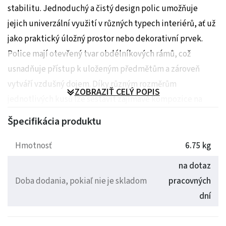
stabilitu. Jednoduchý a čistý design polic umožňuje
jejich univerzální využití v různých typech interiérů, ať už
jako praktický úložný prostor nebo dekorativní prvek.
Police mají otevřený tvar obdélníkových rámů, což
usnadňuje přístup k uloženým předmětům a zároveň
vytváří vzdušný dojem. Díky různým rozměrům
ZOBRAZIŤ CELÝ POPIS
jednotlivých kusů lze sestavit zajímavé kompozice na
stěně. Balení obsahuje ochrannou fólii pro bezpečnou
Špecifikácia produktu
manipulaci a přepravu.
Hmotnosť
6.75 kg
Hmotnost: 6.25 kg
na dotaz
Doba dodania, pokiaľ nie je skladom
pracovných
dní