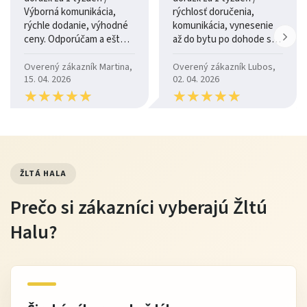
Výborná komunikácia,
rýchlosť doručenia,
rýchle dodanie, výhodné
komunikácia, vynesenie
ceny. Odporúčam a ešte
až do bytu po dohode so
raz ďakujem.
šoférom
Overený zákazník Martina,
Overený zákazník Lubos,
15. 04. 2026
02. 04. 2026
★
★
★
★
★
★
★
★
★
★
★
★
★
★
★
★
★
★
★
★
ŽLTÁ HALA
Prečo si zákazníci vyberajú Žltú
Halu?