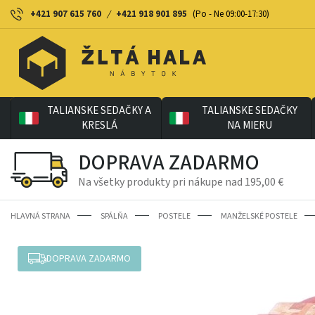
+421 907 615 760
/
+421 918 901 895
(Po - Ne 09:00-17:30)
TALIANSKE SEDAČKY A
TALIANSKE SEDAČKY
KRESLÁ
NA MIERU
DOPRAVA ZADARMO
Na všetky produkty pri nákupe nad 195,00 €
HLAVNÁ STRANA
SPÁLŇA
POSTELE
MANŽELSKÉ POSTELE
DOPRAVA ZADARMO