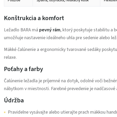
Použitie
Spálňa, obývačka, relaxačný kútik
Flexibi
Konštrukcia a komfort
Ležadlo BARA má
pevný rám
, ktorý poskytuje stabilitu a
umožňuje nastavenie ideálneho uhla pre sedenie alebo lež
Mäkké čalúnenie a ergonomicky tvarované sedáky poskytuj
relaxe.
Poťahy a farby
Čalúnenie ležadla je príjemné na dotyk, odolné voči bežn
nábytkom v miestnosti. Farebné prevedenie je nadčasové a
Údržba
Pravidelne vysávajte alebo utierajte prach mäkkou hand