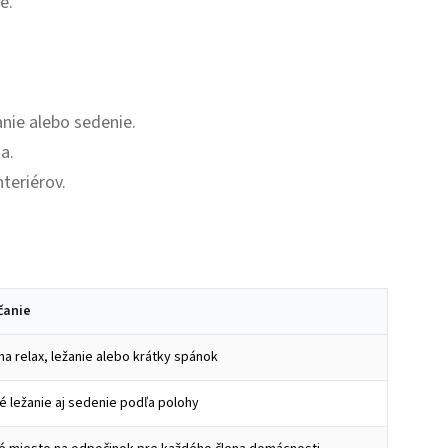
e.
anie alebo sedenie.
a.
teriérov.
čanie
a relax, ležanie alebo krátky spánok
 ležanie aj sedenie podľa polohy