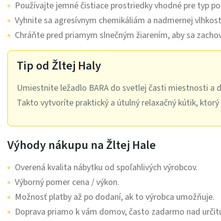
Používajte jemné čistiace prostriedky vhodné pre typ po
Vyhnite sa agresívnym chemikáliám a nadmernej vlhkost
Chráňte pred priamym slnečným žiarením, aby sa zachova
Tip od Žltej Haly
Umiestnite ležadlo BARA do svetlej časti miestnosti a
Takto vytvoríte praktický a útulný relaxačný kútik, ktorý
Výhody nákupu na Žltej Hale
Overená kvalita nábytku od spoľahlivých výrobcov.
Výborný pomer cena / výkon.
Možnosť platby až po dodaní, ak to výrobca umožňuje.
Doprava priamo k vám domov, často zadarmo nad určit