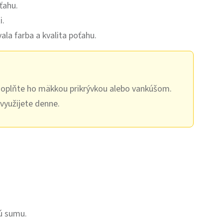
ťahu.
i.
la farba a kvalita poťahu.
 doplňte ho mäkkou prikrývkou alebo vankúšom.
 využijete denne.
ú sumu.