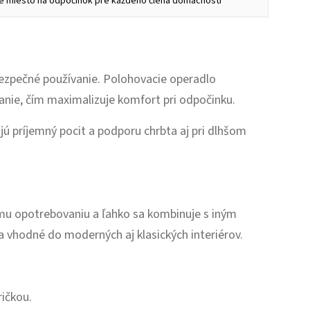
lné miesto na odpočinok pre každého člena domácnosti
 bezpečné používanie. Polohovacie operadlo
anie, čím maximalizuje komfort pri odpočinku.
ú príjemný pocit a podporu chrbta aj pri dlhšom
ému opotrebovaniu a ľahko sa kombinuje s iným
 vhodné do moderných aj klasických interiérov.
ričkou.