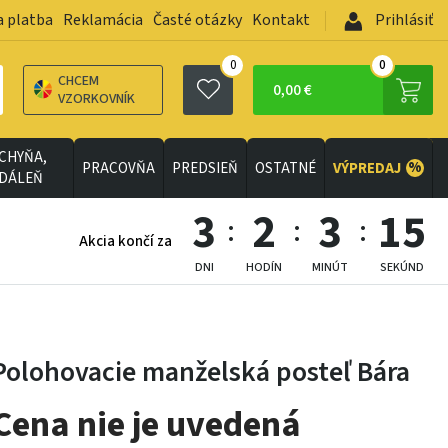
a platba
Reklamácia
Časté otázky
Kontakt
Prihlásiť
0
0
CHCEM
0,00 €
VZORKOVNÍK
CHYŇA,
%
PRACOVŇA
PREDSIEŇ
OSTATNÉ
VÝPREDAJ
EDÁLEŇ
3
2
3
12
Akcia končí za
DNI
HODÍN
MINÚT
SEKÚND
Polohovacie manželská posteľ Bára
Cena nie je uvedená