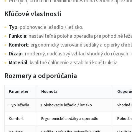
Pre tých, ktorí chcú flexibilné miesto na sedenie aj ležani
Kľúčové vlastnosti
Typ
: polohovacie ležadlo / letisko.
Funkcia
: nastaviteľná poloha operadla pre pohodlné lež
Komfort
: ergonomicky tvarované sedáky a opierky chrbt
Dizajn
: moderný, nadčasový vzhľad vhodný do rôznych in
Materiál
: kvalitné čalúnenie a stabilná konštrukcia.
Rozmery a odporúčania
Parameter
Hodnota
Odporú
Typ ležadla
Polohovacie ležadlo / letisko
Vhodné n
Komfort
Ergonomické sedáky a operadlo
Pohodlné