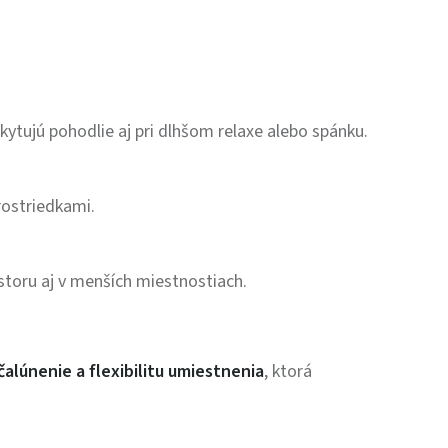
ytujú pohodlie aj pri dlhšom relaxe alebo spánku.
rostriedkami.
toru aj v menších miestnostiach.
alúnenie a flexibilitu umiestnenia
, ktorá