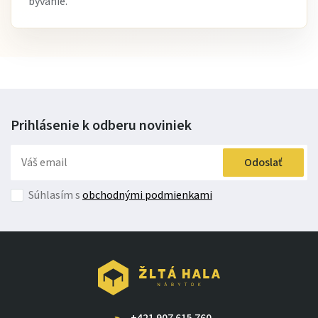
bývanie.
Áno, polohovanie zlepšuje oporu tela a zvyšuje pohodlie
pri oddychu aj sledovaní televízie.
Čo si na tejto sedačke zákazníci najviac obľúbili
Zákazníci si najviac pochvaľujú
funkciu Relax,
mimoriadne pohodlné sedenie a elegantný luxusný
Prihlásenie k odberu
noviniek
vzhľad
. Veľkým plusom je aj priestranné rohové
prevedenie, ktoré poskytuje dostatok miesta pre celú
Odoslať
rodinu a robí z obývačky skutočné centrum domova.
Súhlasím s
obchodnými podmienkami
Stručne:
Rohová sedacia súprava Continental s funkciou Relax
je
luxusná
rohová sedačka s polohovaním
, ktorá ponúka
vysoký komfort pri každodennom oddychu. Ideálna ako
moderná rohová sedacia súprava
,
sedačka s Relax
+421 907 615 760