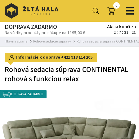
0
DOPRAVA ZADARMO
Akcia končí za
2
7
31
20
Na všetky produkty pri nákupe nad 195,00 €
Hlavná strana
Rohové sedacie súpravy
Rohová sedacia súprava CONTINENTAL r
Informácie k doprave
+421 918 114 205
Rohová sedacia súprava CONTINENTAL
rohová s funkciou relax
DOPRAVA ZADARMO
-8%