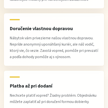
Pri sedačke s funkciou Relax odporúčame ponechať
dostatok priestoru pred sedacou súpravou pre
pohodlné polohovanie. Sedačku Continental krásne
doplní mäkký koberec, teplé osvetlenie a decentné
Doručenie vlastnou dopravou
dekorácie, ktoré ešte viac zvýraznia komfort
Nábytok vám privezieme našou vlastnou dopravou.
domáceho oddychu.
Nepríde anonymný uponáhľaný kuriér, ale náš vodič,
ktorý vie, čo vezie. Zavolá vopred, pomôže pri prevzatí
a podľa dohody pomôže aj s výnosom.
Výhody nákupu na Žltej Hale
overená kvalita sedacích súprav pre každodenné
používanie
Platba až pri dodaní
výborný pomer cena / komfort / dizajn
luxusné modely s praktickými funkciami Relax
Nechcete platiť vopred? Žiadny problém. Objednávku
možnosť dopravy a pri vybraných produktoch aj výnosu
môžete zaplatiť až pri doručení formou dobierky.
odborné poradenstvo pri výbere sedačky