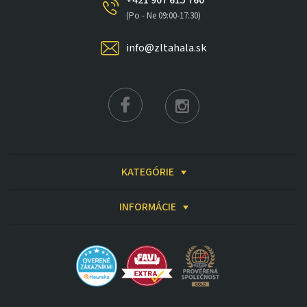
funkciou
a reprezentatívne centrum obývačky pre celú
(Po - Ne 09:00-17:30)
rodinu.
info@zltahala.sk
Doprajte si pohodlie, ktoré si zaslúžite - vyberte si
sedačku Continental a premeňte svoju obývačku na
priestor skutočného oddychu.
KATEGÓRIE
INFORMÁCIE