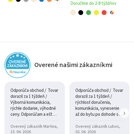
Doručíme do 2-8 týždňov
Konštrukcia a komfort
Sedačka Continental je postavená na pevnej a stabilnej
konštrukcii, ktorá zabezpečuje dlhodobú životnosť a
spoľahlivosť pri každodennom používaní. Komfortné
sedáky poskytujú príjemnú oporu a zároveň dostatočnú
mäkkosť pre skutočný relax.
Overené našimi zákazníkmi
Ergonomické operadlá a funkcia polohovania pomáhajú
znižovať napätie počas oddychu a vytvárajú ideálne
Odporúča obchod / Tovar
Odporúča obchod / Tovar
podmienky na regeneráciu tela aj mysle.
dorazil za 1 týždeň /
dorazil za 1 týždeň /
Výborná komunikácia,
rýchlosť doručenia,
Poťahy a farby
rýchle dodanie, výhodné
komunikácia, vynesenie
ceny. Odporúčam a ešte
až do bytu po dohode so
Elegantné čalúnené prevedenie pôsobí luxusne a
raz ďakujem.
šoférom
Overený zákazník Martina,
Overený zákazník Lubos,
nadčasovo. Sedačka sa výborne kombinuje s modernými aj
15. 04. 2026
02. 04. 2026