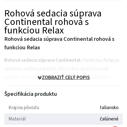
Rohová sedacia súprava
Continental rohová s
funkciou Relax
Rohová sedacia súprava Continental rohová s
funkciou Relax
Rohová sedacia súprava Continental
s funkciou Relax je
ideálnou voľbou pre tých, ktorí chcú spojiť luxusný
vzhľad, maximálne pohodlie a každodenný komfort.
ZOBRAZIŤ CELÝ POPIS
Elegantné rohové prevedenie ponúka dostatok priestoru
Špecifikácia produktu
pre celú rodinu a zároveň vytvára reprezentatívne
centrum obývacej izby.
Krajina pôvodu
taliansko
Táto sedačka nie je len miestom na sedenie. Je to priestor
Materiál
čalúnené
na oddych po náročnom dni, pohodlné večery pri filme aj