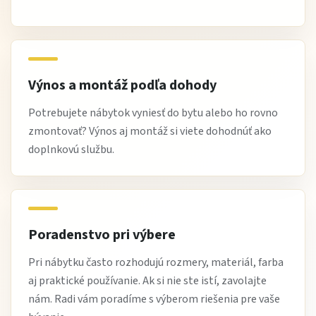
nábytok s dôrazom na pohodlie a dlhú životnosť
Najčastejšie otázky
Je funkcia Relax vhodná na každodenné používanie?
Výnos a montáž podľa dohody
Áno, je navrhnutá na pravidelné používanie a výrazne
Potrebujete nábytok vyniesť do bytu alebo ho rovno
zvyšuje komfort oddychu.
zmontovať? Výnos aj montáž si viete dohodnúť ako
doplnkovú službu.
Je sedačka vhodná do menšej obývačky?
Rohové prevedenie je ideálne najmä do stredných a
väčších priestorov, kde vynikne jej komfort aj dizajn.
Je údržba náročná?
Poradenstvo pri výbere
Nie, pri pravidelnej starostlivosti si sedačka zachová
Pri nábytku často rozhodujú rozmery, materiál, farba
krásny vzhľad aj funkčnosť dlhé roky.
aj praktické používanie. Ak si nie ste istí, zavolajte
nám. Radi vám poradíme s výberom riešenia pre vaše
Pomáha Relax funkcia aj pri dlhšom sedení?