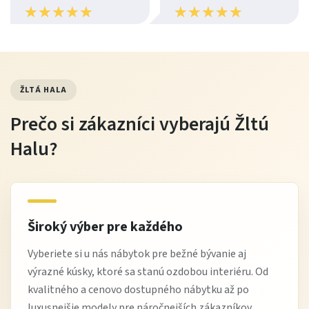
klasickými interiérmi a jednoducho ju doplníte o
★
★
★
★
★
★
★
★
★
★
★
★
★
★
★
★
★
★
★
★
konferenčný stolík, koberec či dekoračné vankúše.
Vďaka svojmu vzhľadu pôsobí reprezentatívne, no
zároveň útulne a príjemne pre každodenné bývanie.
ŽLTÁ HALA
Údržba
Prečo si zákazníci vyberajú Žltú
pravidelne vysávajte čalúnenie jemným nadstavcom
Halu?
škvrny čistite jemne navlhčenou handričkou
vyhýbajte sa agresívnym chemickým čističom
chráňte sedačku pred priamym slnkom a nadmernou
vlhkosťou
Široký výber pre každého
pravidelne kontrolujte mechanizmus Relax funkcie
Vyberiete si u nás nábytok pre bežné bývanie aj
výrazné kúsky, ktoré sa stanú ozdobou interiéru. Od
Tip od Žltej Haly
kvalitného a cenovo dostupného nábytku až po
luxusnejšie modely pre náročnejších zákazníkov.