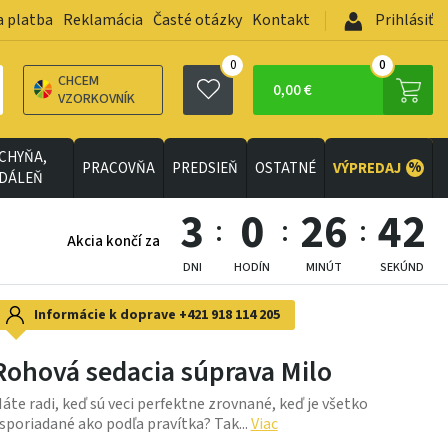
a platba
Reklamácia
Časté otázky
Kontakt
Prihlásiť
0
0
CHCEM
0,00 €
VZORKOVNÍK
CHYŇA,
%
PRACOVŇA
PREDSIEŇ
OSTATNÉ
VÝPREDAJ
EDÁLEŇ
3
0
26
41
Akcia končí za
DNI
HODÍN
MINÚT
SEKÚND
Informácie k doprave
+421 918 114 205
Rohová sedacia súprava Milo
áte radi, keď sú veci perfektne zrovnané, keď je všetko
sporiadané ako podľa pravítka? Tak...
Viac