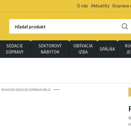
O nás
Aktuality
Doprava 
Hľadať produkt
SEDACIE
SEKTOROVÝ
OBÝVACIA
KU
SPÁLŇA
SÚPRAVY
NÁBYTOK
IZBA
J
ROHOVÁ SEDACIA SÚPRAVA MILO
M
u