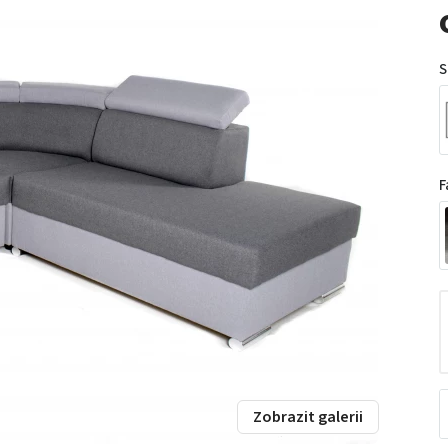
S
F
Zobrazit galerii