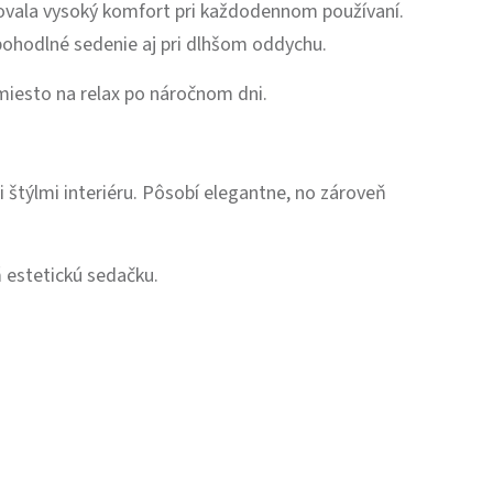
tovala vysoký komfort pri každodennom používaní.
pohodlné sedenie aj pri dlhšom oddychu.
miesto na relax po náročnom dni.
 štýlmi interiéru. Pôsobí elegantne, no zároveň
ň estetickú sedačku.