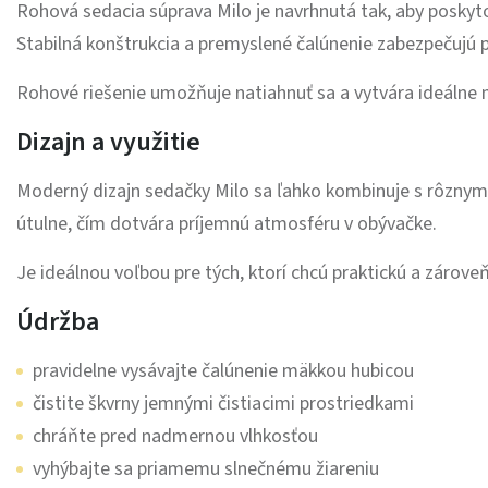
Rohová sedacia súprava Milo je navrhnutá tak, aby posky
Stabilná konštrukcia a premyslené čalúnenie zabezpečujú 
Rohové riešenie umožňuje natiahnuť sa a vytvára ideálne 
Dizajn a využitie
Moderný dizajn sedačky Milo sa ľahko kombinuje s rôznymi
útulne, čím dotvára príjemnú atmosféru v obývačke.
Je ideálnou voľbou pre tých, ktorí chcú praktickú a zárove
Údržba
pravidelne vysávajte čalúnenie mäkkou hubicou
čistite škvrny jemnými čistiacimi prostriedkami
chráňte pred nadmernou vlhkosťou
vyhýbajte sa priamemu slnečnému žiareniu