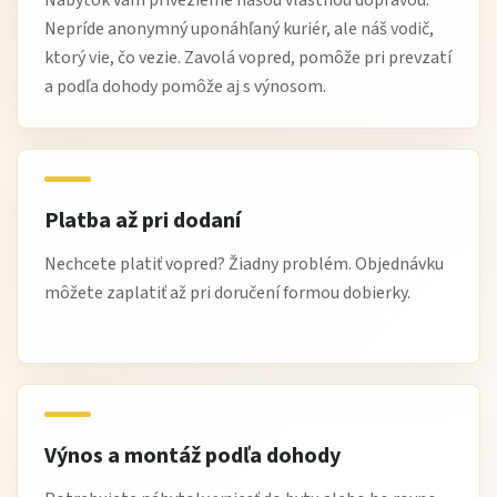
pravidelne utierajte prach suchou alebo mierne vlhkou
Nepríde anonymný uponáhľaný kuriér, ale náš vodič,
handričkou
ktorý vie, čo vezie. Zavolá vopred, pomôže pri prevzatí
a podľa dohody pomôže aj s výnosom.
používajte
jemné čistiace prostriedky
vyhnite sa agresívnym chemikáliám a nadmernej
vlhkosti
kontrolujte spoje a kovania pre dlhú životnosť
Platba až pri dodaní
Tip od Žltej Haly
Nechcete platiť vopred? Žiadny problém. Objednávku
môžete zaplatiť až pri doručení formou dobierky.
Pri takejto veľkej skrini odporúčame rozdeliť si
vnútorný priestor na zóny – napríklad podľa sezóny
alebo typu oblečenia. Získate tak maximálny
prehľad a ušetríte čas pri každodennom používaní.
Výnos a montáž podľa dohody