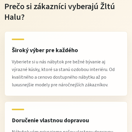
Prečo si zákazníci vyberajú Žltú
je navrhnutá tak, aby zvládla každodenné používanie aj
pri väčšom zaťažení.
Halu?
Klasické otváracie dvere poskytujú
plný prístup k celému
obsahu skrine
, čo výrazne uľahčuje organizáciu a
manipuláciu s oblečením.
Široký výber pre každého
Povrch a farby
Vyberiete si u nás nábytok pre bežné bývanie aj
výrazné kúsky, ktoré sa stanú ozdobou interiéru. Od
Skriňa Klasik 250 je dostupná v
univerzálnych dekoroch
,
kvalitného a cenovo dostupného nábytku až po
ktoré sa jednoducho kombinujú s ostatným nábytkom. Jej
luxusnejšie modely pre náročnejších zákazníkov.
dizajn je nadčasový a vhodný do rôznych štýlov interiéru.
Povrch je praktický na údržbu a odolný voči bežnému
opotrebeniu, čo oceníte pri každodennom používaní.
Doručenie vlastnou dopravou
Údržba
Nábytok vám privezieme našou vlastnou dopravou.