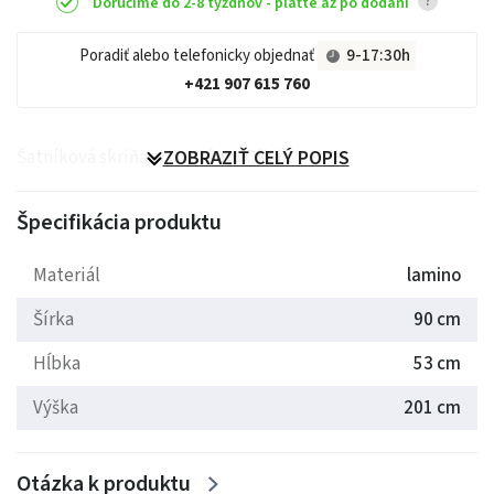
?
Doručíme do 2-8 týždňov - plaťte až po dodaní
Poradiť alebo telefonicky objednať
9-17:30h
+421 907 615 760
Šatníková skriňa zo systému Olivia.
ZOBRAZIŤ CELÝ POPIS
Špecifikácia produktu
Materiál
lamino
Šírka
90 cm
Hĺbka
53 cm
Výška
201 cm
Otázka k produktu