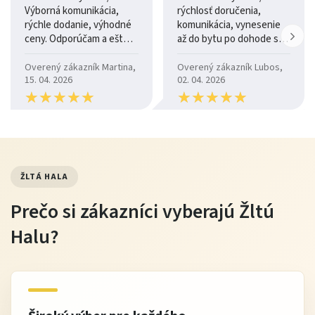
Výborná komunikácia,
rýchlosť doručenia,
rýchle dodanie, výhodné
komunikácia, vynesenie
ceny. Odporúčam a ešte
až do bytu po dohode so
raz ďakujem.
šoférom
Overený zákazník Martina,
Overený zákazník Lubos,
15. 04. 2026
02. 04. 2026
★
★
★
★
★
★
★
★
★
★
★
★
★
★
★
★
★
★
★
★
ŽLTÁ HALA
Prečo si zákazníci vyberajú Žltú
Halu?