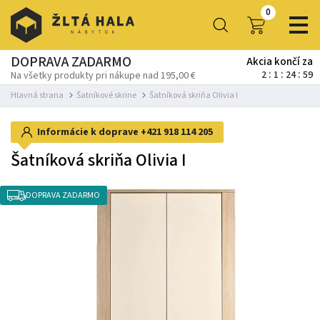
0
DOPRAVA ZADARMO
Akcia končí za
2
1
24
59
Na všetky produkty pri nákupe nad 195,00 €
Hlavná strana
Šatníkové skrine
Šatníková skriňa Olivia I
Informácie k doprave
+421 918 114 205
Šatníková skriňa Olivia I
DOPRAVA ZADARMO