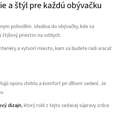
e a štýl pre každú obývačku
nym pohodlím. Ideálna do obývačky, kde sa
a štýlový priestor na oddych.
teriéry a vytvorí miesto, kam sa budete radi vracať
jú oporu chrbtu a komfort pri dlhom sedení. Je
u.
ový dizajn
, ktorý robí z tejto sedacej súpravy srdce