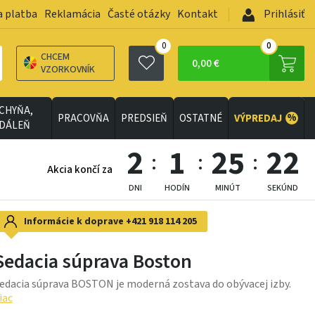
a platba
Reklamácia
Časté otázky
Kontakt
Prihlásiť
0
0
CHCEM
0,00 €
VZORKOVNÍK
CHYŇA,
%
PRACOVŇA
PREDSIEŇ
OSTATNÉ
VÝPREDAJ
EDÁLEŇ
2
1
25
21
Akcia končí za
DNI
HODÍN
MINÚT
SEKÚND
Informácie k doprave
+421 918 114 205
Sedacia súprava Boston
edacia súprava BOSTON je moderná zostava do obývacej izby.
iac