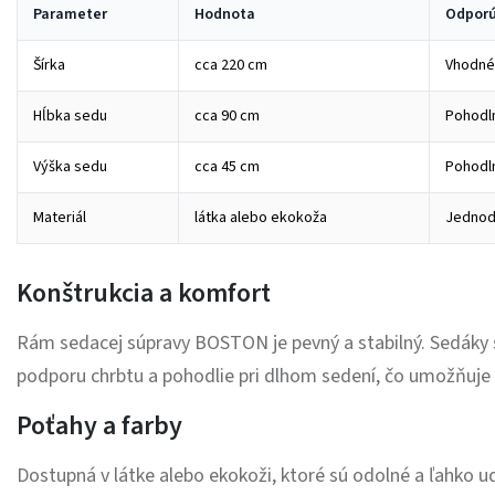
Parameter
Hodnota
Odporú
Šírka
cca 220 cm
Vhodné
Hĺbka sedu
cca 90 cm
Pohodln
Výška sedu
cca 45 cm
Pohodln
Materiál
látka alebo ekokoža
Jednodu
Konštrukcia a komfort
Rám sedacej súpravy BOSTON je pevný a stabilný. Sedáky 
podporu chrbtu a pohodlie pri dlhom sedení, čo umožňuje 
Poťahy a farby
Dostupná v látke alebo ekokoži, ktoré sú odolné a ľahko u