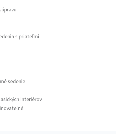
 súpravu
edenia s priateľmi
nné sedenie
asických interiérov
binovateľné