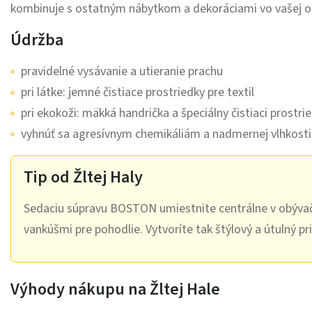
kombinuje s ostatným nábytkom a dekoráciami vo vašej o
Údržba
pravidelné vysávanie a utieranie prachu
pri látke: jemné čistiace prostriedky pre textil
pri ekokoži: mäkká handrička a špeciálny čistiaci prostri
vyhnúť sa agresívnym chemikáliám a nadmernej vlhkosti
Tip od Žltej Haly
Sedaciu súpravu BOSTON umiestnite centrálne v obývač
vankúšmi pre pohodlie. Vytvoríte tak štýlový a útulný pr
Výhody nákupu na Žltej Hale