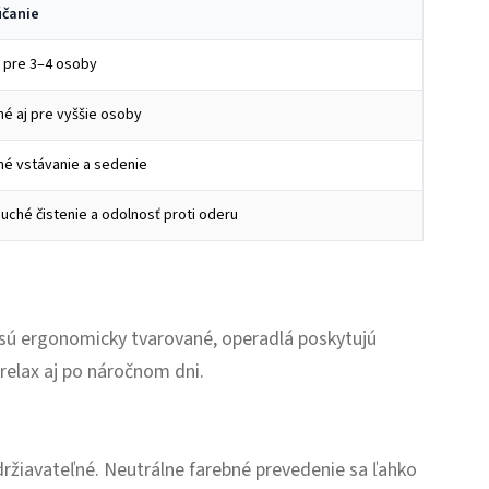
čanie
 pre 3–4 osoby
é aj pre vyššie osoby
é vstávanie a sedenie
ché čistenie a odolnosť proti oderu
sú ergonomicky tvarované, operadlá poskytujú
relax aj po náročnom dni.
držiavateľné. Neutrálne farebné prevedenie sa ľahko