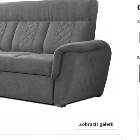
S
F
Zobrazit galerii