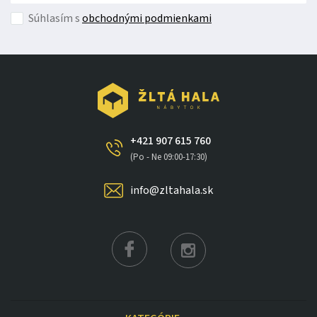
Vitrína Nevada W1D
je
moderná a praktická vitrína
, ktorá
Súhlasím s
obchodnými podmienkami
ponúka úložný priestor aj možnosť vystavenia dekorácií.
Ideálna ako
vitrína do obývačky
,
vitrína do jedálne
alebo
štýlový doplnok interiéru
.
Dodajte svojmu domovu elegantný poriadok a štýl s
vitrínou Nevada W1D.
+421 907 615 760
(Po - Ne 09:00-17:30)
info@zltahala.sk