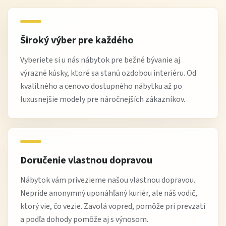
Údržba
pravidelne utierajte prach z povrchov
Široký výber pre každého
čistite sklenené časti vhodným prípravkom na sklo
Vyberiete si u nás nábytok pre bežné bývanie aj
nepoužívajte agresívne chemikálie
výrazné kúsky, ktoré sa stanú ozdobou interiéru. Od
chráňte pred nadmernou vlhkosťou
kvalitného a cenovo dostupného nábytku až po
kontrolujte stabilitu a upevnenie dvierok
luxusnejšie modely pre náročnejších zákazníkov.
Tip od Žltej Haly
Vitrínu Nevada W1D odporúčame umiestniť do
Doručenie vlastnou dopravou
obývačky vedľa televízneho stolíka alebo
Nábytok vám privezieme našou vlastnou dopravou.
jedálenského priestoru. Vystavené dekorácie krásne
Nepríde anonymný uponáhľaný kuriér, ale náš vodič,
oživia celý interiér.
ktorý vie, čo vezie. Zavolá vopred, pomôže pri prevzatí
a podľa dohody pomôže aj s výnosom.