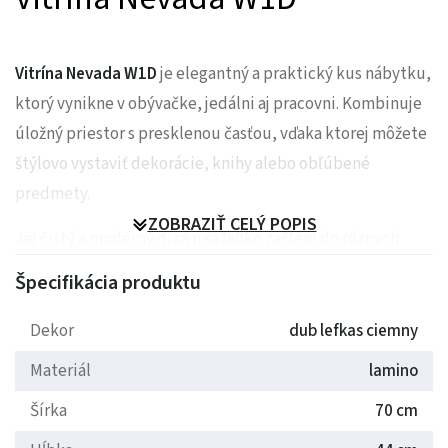
Vitrína Nevada W1D
je elegantný a praktický kus nábytku,
ktorý vynikne v obývačke, jedálni aj pracovni. Kombinuje
úložný priestor s presklenou časťou, vďaka ktorej môžete
štýlovo vystaviť dekorácie, knihy alebo obľúbené
predmety.
ZOBRAZIŤ CELÝ POPIS
Jej čistý a moderný dizajn sa ľahko začlení do rôznych
interiérov a pomáha vytvoriť harmonický a uprataný
Špecifikácia produktu
priestor.
Dekor
dub lefkas ciemny
Prečo si ju zamilujete
Materiál
lamino
Vitrína Nevada W1D prináša ideálnu rovnováhu medzi
Šírka
70 cm
praktickým úložným priestorom a dekoratívnou funkciou.