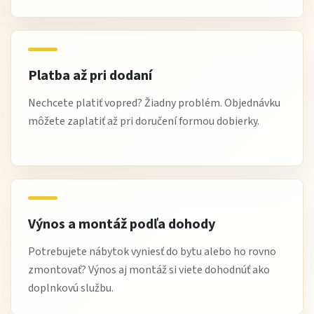
Výhody nákupu na Žltej Hale
štýlové vitríny do moderných interiérov
praktické kombinácie úložného a dekoračného
Platba až pri dodaní
priestoru
Nechcete platiť vopred? Žiadny problém. Objednávku
výborný pomer cena / dizajn
môžete zaplatiť až pri doručení formou dobierky.
univerzálne využitie v domácnosti
možnosť dopravy a pri vybraných produktoch aj výnosu
odborné poradenstvo pri výbere nábytku
Najčastejšie otázky
Výnos a montáž podľa dohody
Na čo slúži vitrína?
Potrebujete nábytok vyniesť do bytu alebo ho rovno
Na vystavenie dekorácií a zároveň praktické uloženie
zmontovať? Výnos aj montáž si viete dohodnúť ako
vecí.
doplnkovú službu.
Hodí sa do malej obývačky?