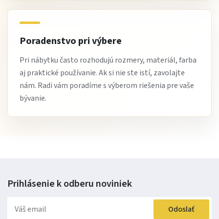
Áno, opticky odľahčuje priestor.
Je vhodná do jedálne?
Poradenstvo pri výbere
Áno, ideálna na riad alebo dekorácie.
Pri nábytku často rozhodujú rozmery, materiál, farba
Je údržba náročná?
aj praktické používanie. Ak si nie ste istí, zavolajte
nám. Radi vám poradíme s výberom riešenia pre vaše
Nie, stačí bežné čistenie a starostlivosť o sklo.
bývanie.
Čo si zákazníci na tejto vitríne najviac obľúbili
Zákazníci oceňujú najmä
kombináciu úložného priestoru
a presklenia, moderný dizajn a univerzálne využitie
,
vďaka ktorým je Nevada W1D obľúbenou voľbou do
domácností.
Prihlásenie k odberu
noviniek
Stručne:
Odoslať