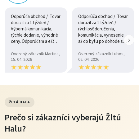
Vitrína Nevada W1D je navrhnutá tak, aby poskytovala
Odporúča obchod / Tovar
Odporúča obchod / Tovar
praktické usporiadanie vecí a zároveň umožnila ich
dorazil za 1 týždeň /
dorazil za 1 týždeň /
Výborná komunikácia,
rýchlosť doručenia,
estetické vystavenie. Kombinácia uzavretého a
rýchle dodanie, výhodné
komunikácia, vynesenie
preskleného priestoru zvyšuje jej funkčnosť.
ceny. Odporúčam a ešte
až do bytu po dohode so
raz ďakujem.
šoférom
Je ideálna na organizáciu predmetov, ktoré chcete mať
Overený zákazník Martina,
Overený zákazník Lubos,
15. 04. 2026
02. 04. 2026
po ruke aj na očiach.
★
★
★
★
★
★
★
★
★
★
★
★
★
★
★
★
★
★
★
★
Povrch a dizajn
Moderný dizajn vitríny Nevada pôsobí čisto a elegantne.
Vďaka preskleným častiam opticky odľahčuje priestor a
ŽLTÁ HALA
dodáva mu štýlový charakter.
Prečo si zákazníci vyberajú Žltú
Ľahko sa kombinuje s ostatným nábytkom v rovnakej
Halu?
alebo kontrastnej farbe.